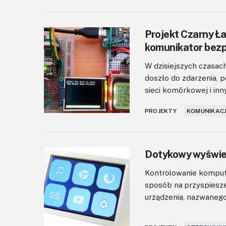
Projekt Czarny Ł
komunikator be
W dzisiejszych czasac
doszło do zdarzenia, 
sieci komórkowej i inn
PROJEKTY
KOMUNIKACJ
Dotykowy wyświe
Kontrolowanie komput
sposób na przyspiesz
urządzenia, nazwanego