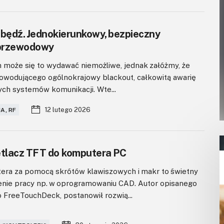
abędź. Jednokierunkowy, bezpieczny
zprzewodowy
h może się to wydawać niemożliwe, jednak załóżmy, że
powodującego ogólnokrajowy blackout, całkowitą awarię
ych systemów komunikacji. Wte...
12 lutego 2026
A, RF
tlacz TFT do komputera PC
era za pomocą skrótów klawiszowych i makr to świetny
enie pracy np. w oprogramowaniu CAD. Autor opisanego
 FreeTouchDeck, postanowił rozwią...