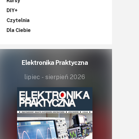
KITy AVT
Kursy
DIY+
Kontakt
Czytelnia
Newsletter
Dla Ciebie
Magazyny
Archiwum
Elektronika Praktyczna
Do pobrania
lipiec - sierpień 2026