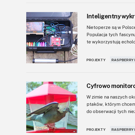
Inteligentny wyk
Nietoperze są w Polsc
Populacja tych fascyn
te wykorzystują echolok
PROJEKTY
RASPBERRY 
Cyfrowo monitoro
W zimie na naszych okn
ptaków, którym chcem
do obserwacji tych niez
PROJEKTY
RASPBERRY 