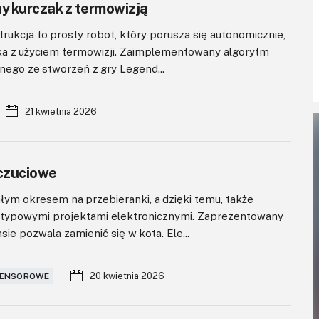
y kurczak z termowizją
ukcja to prosty robot, który porusza się autonomicznie,
ka z użyciem termowizji. Zaimplementowany algorytm
nego ze stworzeń z gry Legend...
21 kwietnia 2026
czuciowe
łym okresem na przebieranki, a dzięki temu, także
etypowymi projektami elektronicznymi. Zaprezentowany
e pozwala zamienić się w kota. Ele...
20 kwietnia 2026
SENSOROWE