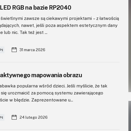
 LED RGB na bazie RP2040
 świetlnymi zawsze są ciekawymi projektami – z łatwością
ądających, nawet, jeśli poza aspektem estetycznym dany
lub nic. Tak też jest ...
31 marca 2026
PI
eraktywnego mapowania obrazu
abawka popularna wśród dzieci. Jeśli myślicie, że tak
a się urozmaicić za pomocą systemu zawierającego
ście w błędzie. Zaprezentowane u...
24 lutego 2026
PI