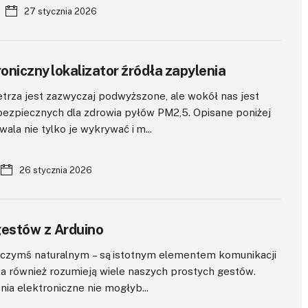
27 stycznia 2026
roniczny lokalizator źródła zapylenia
trza jest zazwyczaj podwyższone, ale wokół nas jest
ebezpiecznych dla zdrowia pyłów PM2,5. Opisane poniżej
ala nie tylko je wykrywać i m...
26 stycznia 2026
estów z Arduino
są czymś naturalnym – są istotnym elementem komunikacji
ta również rozumieją wiele naszych prostych gestów.
ia elektroniczne nie mogłyb...