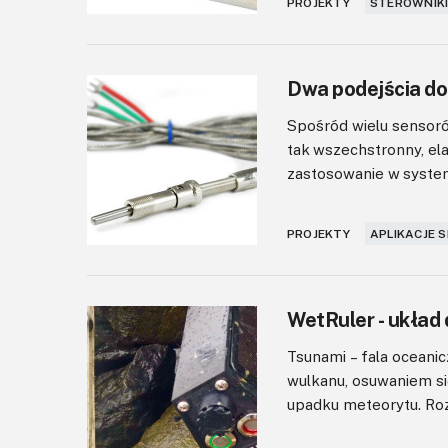
PROJEKTY
STEROWNIKI
Dwa podejścia do
Spośród wielu sensoró
tak wszechstronny, ela
zastosowanie w system
PROJEKTY
APLIKACJE 
WetRuler - układ
Tsunami – fala ocean
wulkanu, osuwaniem się
upadku meteorytu. Rozc