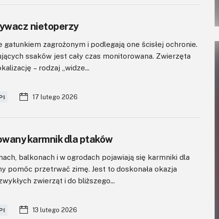
rywacz nietoperzy
e gatunkiem zagrożonym i podlegają one ścisłej ochronie.
ujących ssaków jest cały czas monitorowana. Zwierzęta
alizację – rodzaj „widze...
17 lutego 2026
PI
wany karmnik dla ptaków
ach, balkonach i w ogrodach pojawiają się karmniki dla
y pomóc przetrwać zimę. Jest to doskonała okazja
wykłych zwierząt i do bliższego...
13 lutego 2026
PI