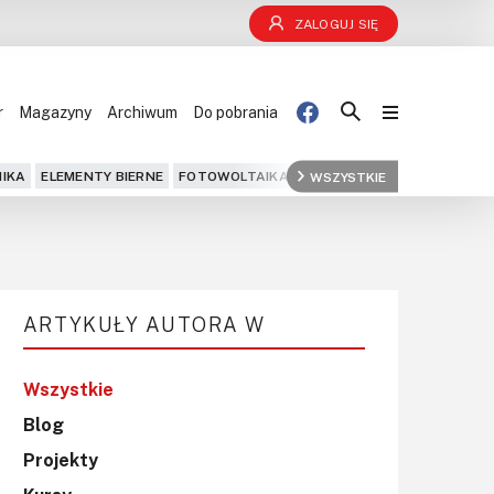
ZALOGUJ SIĘ
r
Magazyny
Archiwum
Do pobrania
Blog
IKA
ELEMENTY BIERNE
FOTOWOLTAIKA
FPGA
WSZYSTKIE
GPS
IOT
KOMPU
Projekty
Kursy
ARTYKUŁY AUTORA W
DIY+
Czytelnia
Wszystkie
Blog
Dla Ciebie
Projekty