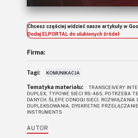
czemu uzyskuje się wysoką efektywną prze
jest z kolei tylko jedna para sygnałów, co
odbywało się w różnych momentach czasu.
Chcesz częściej widzieć nasze artykuły w Go
Dodaj ELPORTAL do ulubionych źródeł
sieciowego (w porównaniu z siecią z full-d
Firma:
Rysunek 2. Stru
Tagi:
KOMUNIKACJA
Tematyka materiału:
TRANSCEIVERY INTE
DUPLEX, TYPOWE SIECI RS-485, POTRZEBA TE
Większość transceiverów RS-485 dostępnyc
DANYCH, ŚLEPE ODNOGI SIECI, ROZWIĄZANIA
lub full-duplex, co oznacza, że różne urzą
DUPLEKSOWANIA, DYSKRETNE PRZEŁĄCZANIE
INSTRUMENTS
Jest to pierwszy problem dla projektantó
różnych urządzeń do różnych platform proj
AUTOR
interfejs full-, czy half-duplex.