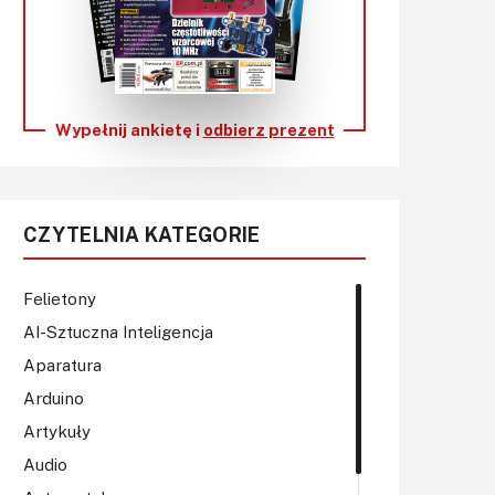
KITy AVT
Kontakt
Newsletter
Wypełnij ankietę i
odbierz prezent
Magazyny
Archiwum
CZYTELNIA KATEGORIE
Do pobrania
Felietony
AI-Sztuczna Inteligencja
Aparatura
Arduino
Artykuły
Audio