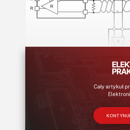
Rysunek 1. Stru
Cały artykuł p
Elektron
Implementacja sieci w trybie full-duplex
przewodów) oraz transceiverów działającyc
KONTYNUU
do magistrali dla nadajnika i odbiornika. S
jednoczesne przesyłanie danych w jednej pa