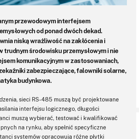
ywanym przewodowym interfejsem
emysłowych od ponad dwóch dekad.
ia niską wrażliwość na zakłócenia i
 w trudnym środowisku przemysłowym i nie
fejsem komunikacyjnym w zastosowaniach,
ekaźniki zabezpieczające, falowniki solarne,
tomatyka budynkowa.
dzenia, sieci RS-485 muszą być projektowane
asilania interfejsu logicznego, długości
ktanci muszą wybierać, testować i kwalifikować
pnych na rynku, aby spełnić specyficzne
ktanci systemów opracowują różne płytki