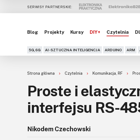
SERWISY PARTNERSKIE:
Blog
Projekty
Kursy
DIY+
Czytelnia
Dl
5G,6G
AI-SZTUCZNA INTELIGENCJA
ARDUINO
ARM
Strona główna
Czytelnia
Komunikacja, RF
Pro
Proste i elastycz
interfejsu RS-48
Nikodem Czechowski