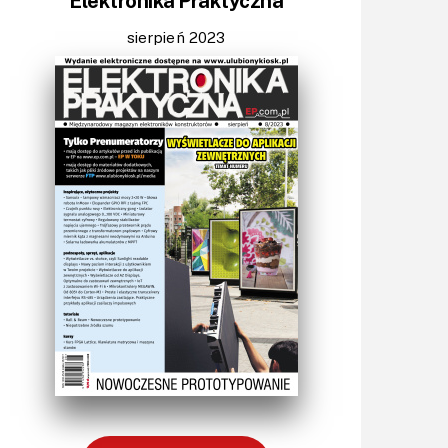
Elektronika Praktyczna
LED/LCD/OLED
Mechatronika
sierpień 2023
Mikrokontrolery (MCV,μC)
Moc
Moduły
Narzędzia
Optoelektronika
PCB/Montaż
Podstawy elektroniki
Podzespoły bierne
Półprzewodniki
Pomiary i testy
Porady
Projektowanie
Raspberry Pi