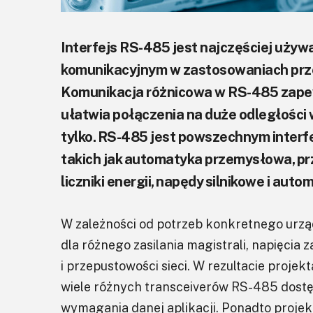
Interfejs RS-485 jest najczęściej uż
komunikacyjnym w zastosowaniach prz
Komunikacja różnicowa w RS-485 zapewn
ułatwia połączenia na duże odległości
tylko. RS-485 jest powszechnym inter
takich jak automatyka przemysłowa, prz
liczniki energii, napędy silnikowe i au
W zależności od potrzeb konkretnego urzą
dla różnego zasilania magistrali, napięcia z
i przepustowości sieci. W rezultacie proje
wiele różnych transceiverów RS-485 dostę
wymagania danej aplikacji. Ponadto proje