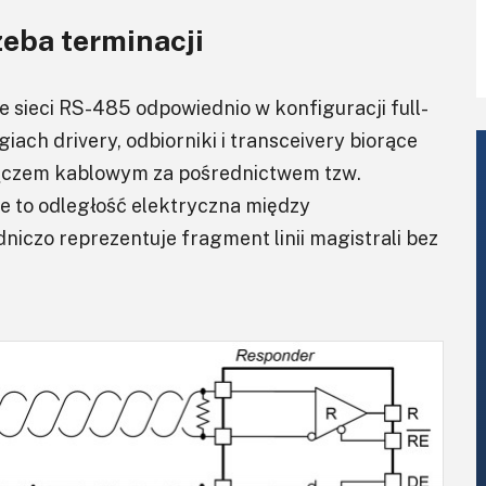
zeba terminacji
 sieci RS-485 odpowiednio w konfiguracji full-
iach drivery, odbiorniki i transceivery biorące
 łączem kablowym za pośrednictwem tzw.
te to odległość elektryczna między
niczo reprezentuje fragment linii magistrali bez