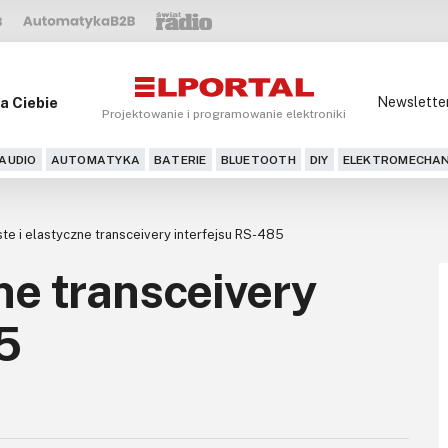
a Ciebie
Newslette
Projektowanie i programowanie elektroniki
AUDIO
AUTOMATYKA
BATERIE
BLUETOOTH
DIY
ELEKTROMECHAN
ste i elastyczne transceivery interfejsu RS-485
ne transceivery
5