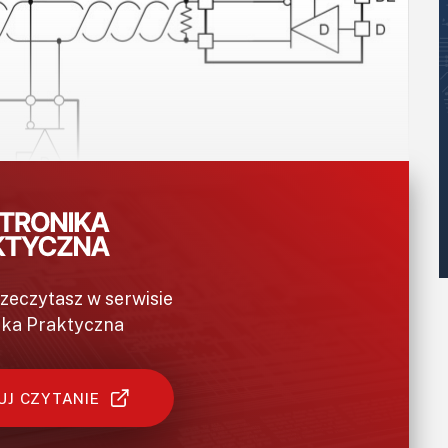
ktura sieci full-duplex
rzeczytasz w serwisie
ika Praktyczna
 wymaga dwóch par sygnałów (czterech
h w tym trybie z oddzielnymi liniami dostępu
J CZYTANIE
ieć w takim trybie umożliwia węzłom sieci
rze i odbieranie danych w drugiej parze, dzięki