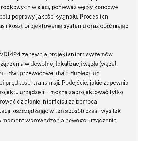
środkowych w sieci, ponieważ węzły końcowe
elu poprawy jakości sygnału. Proces ten
s i koszt projektowania systemu oraz opóźniając
 THVD1424 zapewnia projektantom systemów
ądzenia w dowolnej lokalizacji węzła (węzeł
ci – dwuprzewodowej (half-duplex) lub
j prędkości transmisji. Podejście, jakie zapewnia
projektu urządzeń – można zaprojektować tylko
rować działanie interfejsu za pomocą
cji, oszczędzając w ten sposób czas i wysiłek
ąc moment wprowadzenia nowego urządzenia