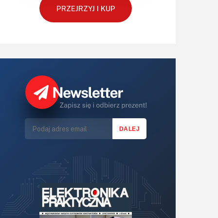
Retro
PRZEJRZYJ I KUP
Komunikacja, RF
Robotyka
SBC-SIP-SoC-CoM
Sensory
Silniki i serwo
Software
Sterowanie
Transformatory
Tranzystory
Wyświetlacze
Wywiady
Wzmacniacze
Zasilanie
Felietony