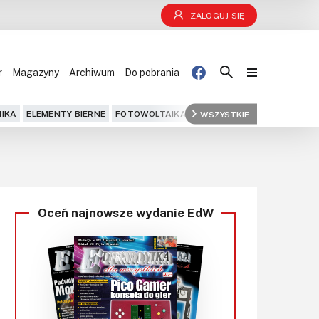
ZALOGUJ SIĘ
r
Magazyny
Archiwum
Do pobrania
Blog
IKA
ELEMENTY BIERNE
FOTOWOLTAIKA
FPGA
WSZYSTKIE
GPS
IOT
KOMPU
Projekty
Kursy
Oceń najnowsze wydanie EdW
DIY+
Czytelnia
Dla Ciebie