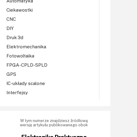
Automatyka
Ciekawostki
CNC
DIY
Druk 3d
Elektromechanika
Fotowoltaika
FPGA-CPLD-SPLD
GPS
IC-układy scalone
Interfejsy
IoT
Konkursy
Książki
W tym numerze znajdziesz źródłową
wersję artykułu publikowanego obok
Lasery