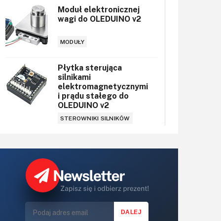
Moduł elektronicznej
wagi do OLEDUINO v2
MODUŁY
Płytka sterująca
silnikami
elektromagnetycznymi
i prądu stałego do
OLEDUINO v2
STEROWNIKI SILNIKÓW
Wszechstronny
odbiornik
światłowodowy
Versatile Link
KOMUNIKACJA, RF
Wszechstronny
nadajnik