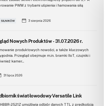
erowanie PWM z trybami uśpienia i hamowania siłą
3 sierpnia 2026
 SILNIKÓW
ląd Nowych Produktów - 31.07.2026 r.
owanie produktowych nowości, a także kluczowych
godnia. Przegląd obejmuje m.in. bramki IIoT, czujniki i
ównież kamer...
31 lipca 2026
biornik światłowodowy Versatile Link
HBBR-2521Z umożliwia odbiór danych TTL z prędkością