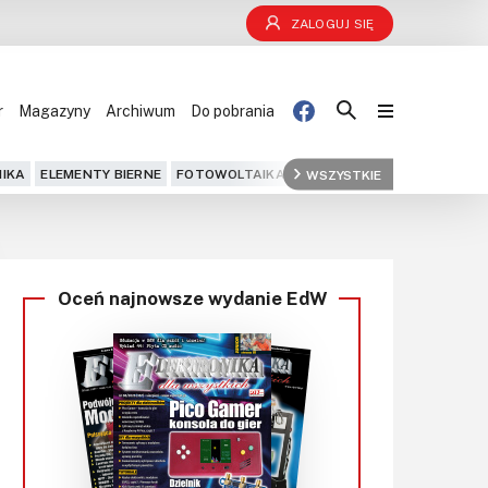
ZALOGUJ SIĘ
r
Magazyny
Archiwum
Do pobrania
Blog
IKA
ELEMENTY BIERNE
FOTOWOLTAIKA
FPGA
WSZYSTKIE
GPS
IOT
KOMPU
Projekty
Kursy
Oceń najnowsze wydanie EdW
DIY+
Czytelnia
Dla Ciebie