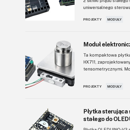
2 silniki prądu stałe
uniwersalnego sterowan
PROJEKTY
MODUŁY
Moduł elektroni
Ta kompaktowa płytka
HX711, zaprojektowany
tensometrycznymi. Moż
PROJEKTY
MODUŁY
Płytka sterująca 
stałego do OLED
Płytka OLEDUINO-V2 mo