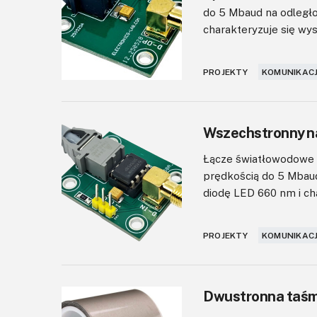
do 5 Mbaud na odległo
charakteryzuje się wys
PROJEKTY
KOMUNIKACJ
Wszechstronny na
Łącze światłowodowe 
prędkością do 5 Mbaud
diodę LED 660 nm i cha
PROJEKTY
KOMUNIKACJ
Dwustronna taśm