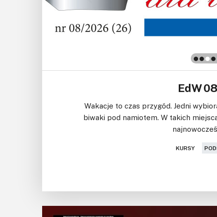
EdW 08
Wakacje to czas przygód. Jedni wybiorą 
biwaki pod namiotem. W takich miejscac
najnowocześn
,
KURSY
POD