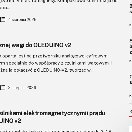
go (DC) lub 4 elektromagnesy. Kompaktowa konstrukcja do
B
ia....
s
4 sierpnia 2026
K
S
cznej wagi do OLEDUINO v2
b
z
 oparta jest na przetworniku analogowo-cyfrowym
K
m specjalnie do współpracy z czujnikami wagowymi i
na ją połączyć z OLEDUINO-V2, tworząc w...
C
s
3 sierpnia 2026
K
silnikami elektromagnetycznymi i prądu
UINO v2
że zasilać silniki i elektromagnesy prądem do 3,7 A