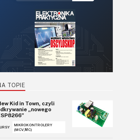
światłowodowy
Versatile Link
KOMUNIKACJA, RF
Dwukanałowy
przełącznik typu high-
side z funkcją pomiaru
prądu
ZASILANIE/MOC
Programowalne
generatory PWM z
NA TOPIE
interfejsem I²C do
sterowania silnikiem
prądu stałego i
ew Kid in Town, czyli
diodami LED
odkrywanie „nowego
ESP8266”
MODUŁY
MIKROKONTROLERY
URSY
(MCV,ΜC)
Bezprzewodowy
kontroler samochodu-