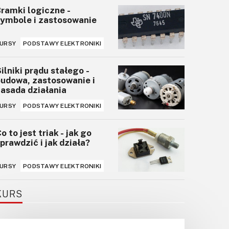
robota Bluetooth
ramki logiczne -
ymbole i zastosowanie
STEROWNIKI (KONTROLERY)
URSY
PODSTAWY ELEKTRONIKI
Kontroler ramienia
robotycznego
wykorzystujący
ilniki prądu stałego -
bezprzewodowego
udowa, zastosowanie i
pada z konsoli PS3
asada działania
STEROWNIKI (KONTROLERY)
URSY
PODSTAWY ELEKTRONIKI
OLEDUINO –
o to jest triak - jak go
wyświetlacz OLED
prawdzić i jak działa?
kompatybilny z Arduino
MODUŁY
URSY
PODSTAWY ELEKTRONIKI
Światło LED oparte na
KURS
czujniku zbliżeniowym
ŚWIATŁO