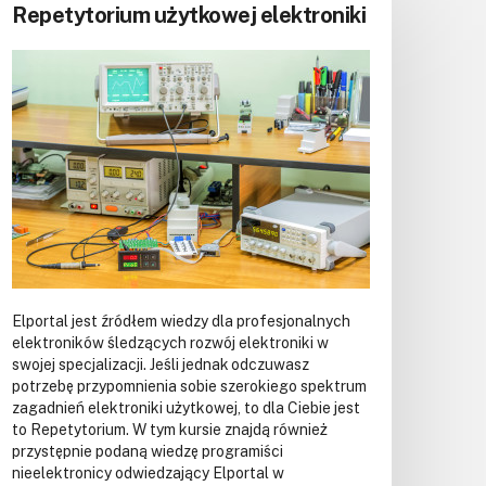
Repetytorium użytkowej elektroniki
7-segmentowy mini
zegar wykorzystujący
PIC16F628A i DS1307
RTC
ZEGARY, TIMERY
Odbiornik
bezprzewodowy
434 MHz – ściemniacz
LED – kompatybilny z
Arduino
KOMUNIKACJA, RF
Elportal jest źródłem wiedzy dla profesjonalnych
Inteligentny regulator
elektroników śledzących rozwój elektroniki w
lutownicy – precyzyjny
swojej specjalizacji. Jeśli jednak odczuwasz
regulator grzałki
potrzebę przypomnienia sobie szerokiego spektrum
REGULATORY MOCY,
zagadnień elektroniki użytkowej, to dla Ciebie jest
STEROWNIKI
to Repetytorium. W tym kursie znajdą również
przystępnie podaną wiedzę programiści
nieelektronicy odwiedzający Elportal w
Wskaźnik poziomu