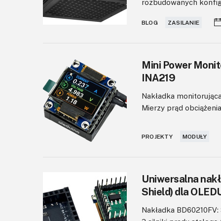
rozbudowanych konfigu
BLOG
ZASILANIE
Mini Power Monit
INA219
Nakładka monitorując
Mierzy prąd obciążenia
PROJEKTY
MODUŁY
Uniwersalna nakł
Shield) dla OLED
Nakładka BD60210FV: S