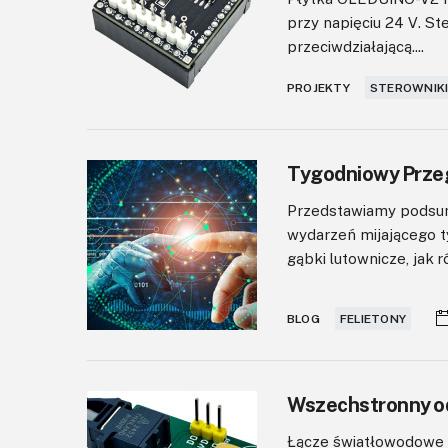
przy napięciu 24 V. St
przeciwdziałającą....
PROJEKTY
STEROWNIKI
Tygodniowy Przeg
Przedstawiamy podsum
wydarzeń mijającego ty
gąbki lutownicze, jak r
BLOG
FELIETONY
Wszechstronny od
Łącze światłowodowe 