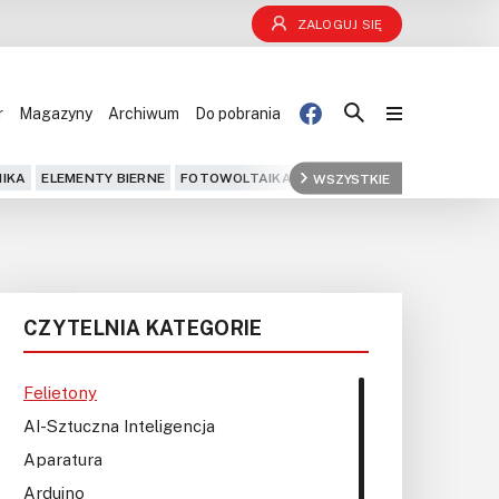
ZALOGUJ SIĘ
r
Magazyny
Archiwum
Do pobrania
Blog
IKA
ELEMENTY BIERNE
FOTOWOLTAIKA
FPGA
WSZYSTKIE
GPS
IOT
KOMPU
Projekty
Kursy
CZYTELNIA KATEGORIE
DIY+
Czytelnia
Felietony
AI-Sztuczna Inteligencja
Dla Ciebie
Aparatura
Arduino