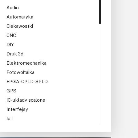
KITy AVT
Audio
Kontakt
Automatyka
Ciekawostki
Newsletter
CNC
Magazyny
DIY
Druk 3d
Archiwum
Elektromechanika
Fotowoltaika
Do pobrania
FPGA-CPLD-SPLD
GPS
IC-układy scalone
Interfejsy
IoT
Konkursy
Książki