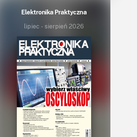
Lasery
Elektronika Praktyczna
LED/LCD/OLED
lipiec - sierpień 2026
Mechatronika
Mikrokontrolery (MCV,μC)
Moc
Moduły
Narzędzia
Optoelektronika
PCB/Montaż
Podstawy elektroniki
Podzespoły bierne
Półprzewodniki
Pomiary i testy
Projektowanie
Raspberry Pi