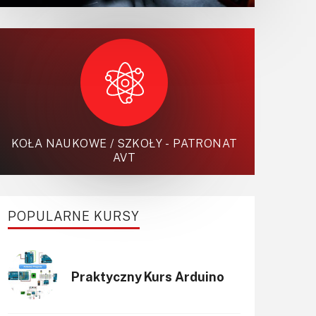
KOŁA NAUKOWE / SZKOŁY - PATRONAT
AVT
POPULARNE KURSY
Praktyczny Kurs Arduino