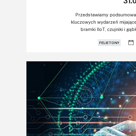
31.0
Przedstawiamy podsumowani
kluczowych wydarzeń mijające
bramki IIoT, czujniki i gąb
FELIETONY