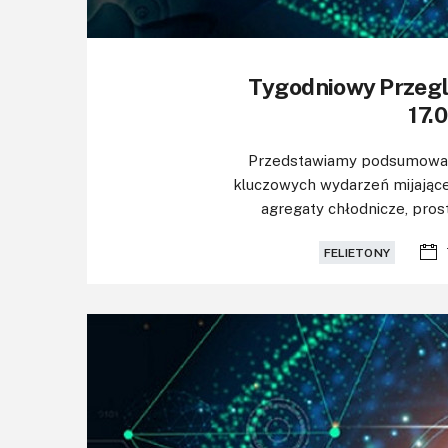
Tygodniowy Przeg
17.0
Przedstawiamy podsumowani
kluczowych wydarzeń mijające
agregaty chłodnicze, prosto
FELIETONY