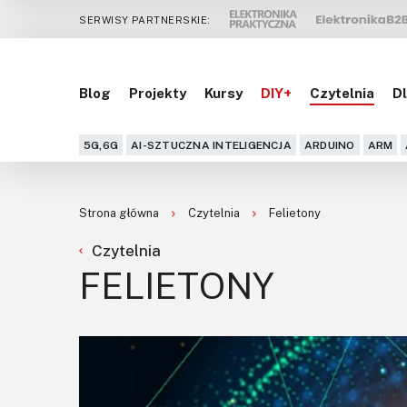
SERWISY PARTNERSKIE:
Blog
Projekty
Kursy
DIY+
Czytelnia
Dl
5G,6G
AI-SZTUCZNA INTELIGENCJA
ARDUINO
ARM
Strona główna
Czytelnia
Felietony
Czytelnia
FELIETONY