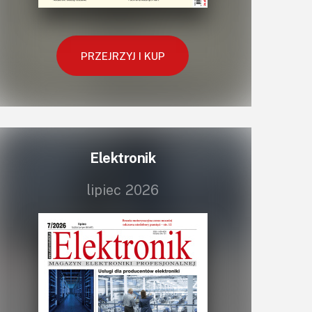
Retro
Komunikacja, RF
PRZEJRZYJ I KUP
Robotyka
SBC-SIP-SoC-CoM
Sensory
Silniki i serwo
Software
Elektronik
Sterowanie
Transformatory
lipiec 2026
Tranzystory
Wyświetlacze
Wzmacniacze
Zasilanie