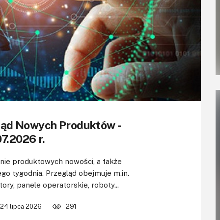
ląd Nowych Produktów -
7.2026 r.
e produktowych nowości, a także
go tygodnia. Przegląd obejmuje m.in.
ory, panele operatorskie, roboty...
24 lipca 2026
291