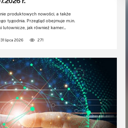
7.2026 r.
e produktowych nowości, a także
go tygodnia. Przegląd obejmuje m.in.
ki lutownicze, jak również kamer...
31 lipca 2026
271