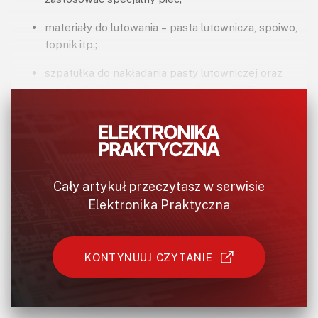
materiały do lutowania – pasta lutownicza, spoiwo,
topnik itp.;
szpatułka do nakładania pasty lutowniczej oraz
maska do jej naniesienia – konieczne jeśli
montujemy wszystkie elementy naraz, korzystając
z hot-plate lub pieca reflow;
oprogramowanie Arduino IDE – do skompilowania i
zaprogramowania układu;
Cały artykuł przeczytasz w serwisie
aplikacja Cura – do przygotowania elementów do
Elektronika Praktyczna
druku 3D;
oprogramowanie Altium Designer – jeśli
KONTYNUUJ CZYTANIE
chcielibyśmy ingerować w projekt elektroniczny
urządzenia (schematy i płytki);
Solidworks – jeśli chcielibyśmy zmodyfikować