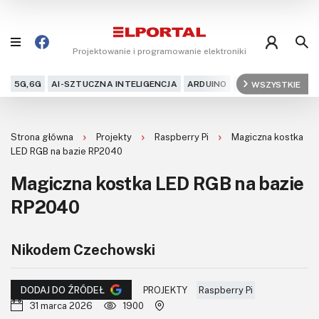
Projektowanie i programowanie elektroniki
5G,6G
AI-SZTUCZNA INTELIGENCJA
ARDUINO
ARM
WSZYSTKIE
AUDIO
AU
Blog
Strona główna
Projekty
Raspberry Pi
Magiczna kostka
Projekty
LED RGB na bazie RP2040
Magiczna kostka LED RGB na bazie
Kursy
RP2040
DIY+
Nikodem Czechowski
Czytelnia
Dla Ciebie
PROJEKTY
Raspberry Pi
DODAJ DO ŹRÓDEŁ
31 marca 2026
1900