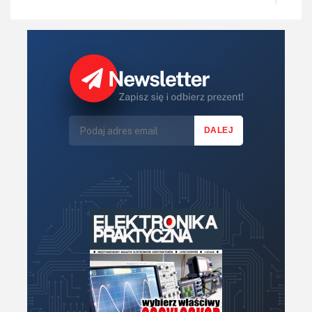
Regulatory mocy, sterowniki
Robotyka
Sterowniki (kontrolery)
Sterowniki silników
Światło
Technika μP, μC, PLD
Termometry i termostaty
Zasilanie/Moc
Zdalne sterowanie
Zegary, timery