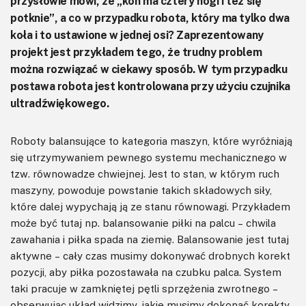
przysłowie mówi, że „koń ma cztery nogi i też się
potknie”, a co w przypadku robota, który ma tylko dwa
koła i to ustawione w jednej osi? Zaprezentowany
projekt jest przykładem tego, że trudny problem
można rozwiązać w ciekawy sposób. W tym przypadku
postawa robota jest kontrolowana przy użyciu czujnika
ultradźwiękowego.
Roboty balansujące to kategoria maszyn, które wyróżniają
się utrzymywaniem pewnego systemu mechanicznego w
tzw. równowadze chwiejnej. Jest to stan, w którym ruch
maszyny, powoduje powstanie takich składowych siły,
które dalej wypychają ją ze stanu równowagi. Przykładem
może być tutaj np. balansowanie piłki na palcu – chwila
zawahania i piłka spada na ziemię. Balansowanie jest tutaj
aktywne – cały czas musimy dokonywać drobnych korekt
pozycji, aby piłka pozostawała na czubku palca. System
taki pracuje w zamkniętej pętli sprzężenia zwrotnego –
obserwując układ widzimy, jakie musimy dokonać korekty,