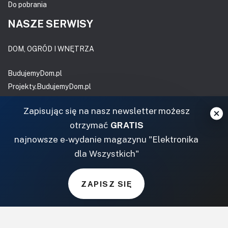
Do pobrania
NASZE SERWISY
DOM, OGRÓD I WNĘTRZA
BudujemyDom.pl
Projekty.BudujemyDom.pl
CoZaIle.pl
Zapisując się na nasz newsletter możesz
Informator Budownictwa
otrzymać
GRATIS
ZielonyOgródek.pl
najnowsze e-wydanie magazynu "Elektronika
CzasNaWnetrze.pl
dla Wszystkich"
MUZYKA I DŹWIĘK
Audio.com.pl
ZAPISZ SIĘ
MagazynGitarzysta.pl
MagazynPerkusista.pl
EstradaiStudio.pl