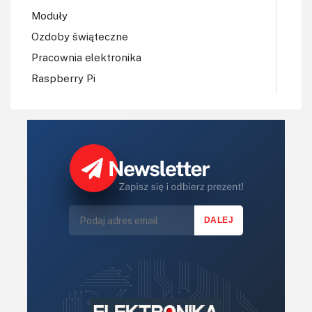
Moduły
Ozdoby świąteczne
Pracownia elektronika
Raspberry Pi
Regulatory mocy, sterowniki
Robotyka
Sterowniki (kontrolery)
Sterowniki silników
Światło
Technika μP, μC, PLD
Termometry i termostaty
Zasilanie/Moc
Zdalne sterowanie
Zegary, timery