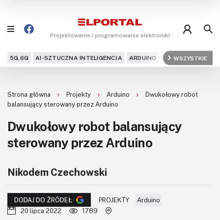
Projektowanie i programowanie elektroniki
5G,6G
AI-SZTUCZNA INTELIGENCJA
ARDUINO
ARM
WSZYSTKIE
AUDIO
AU
Blog
Strona główna
Projekty
Arduino
Dwukołowy robot
Projekty
balansujący sterowany przez Arduino
Dwukołowy robot balansujący
Kursy
sterowany przez Arduino
DIY+
Nikodem Czechowski
Czytelnia
Dla Ciebie
PROJEKTY
Arduino
DODAJ DO ŹRÓDEŁ
20 lipca 2022
1789