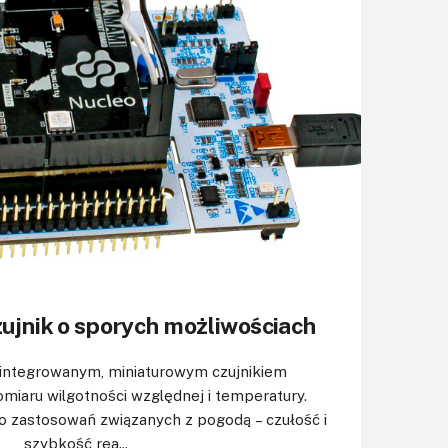
ujnik o sporych możliwościach
zintegrowanym, miniaturowym czujnikiem
iaru wilgotności względnej i temperatury.
do zastosowań związanych z pogodą – czułość i
szybkość rea...