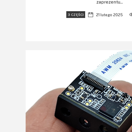
zaprezentu...
21 lutego 2025
3 CZĘŚCI