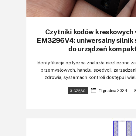
Czytniki kodów kreskowych w
EM3296V4: uniwersalny silnik
do urządzeń kompak
Identyfikacja optyczna znalazła niezliczone z
przemysłowych, handlu, spedycji, zarządzan
zdrowia, systemach kontroli dostępu i wielu 
11 grudnia 2024
3 CZĘŚCI