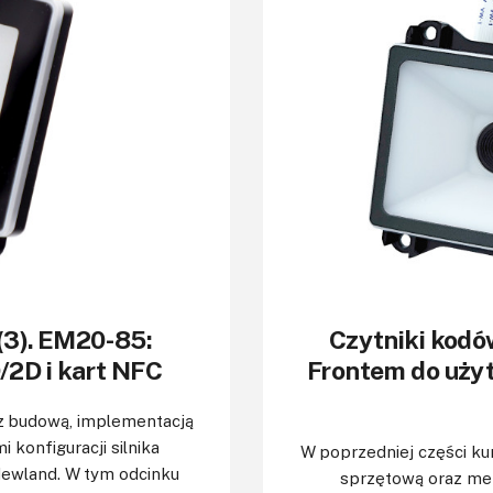
(3). EM20-85:
Czytniki kodó
/2D i kart NFC
Frontem do uży
 z budową, implementacją
konfiguracji silnika
W poprzedniej części ku
ewland. W tym odcinku
sprzętową oraz met