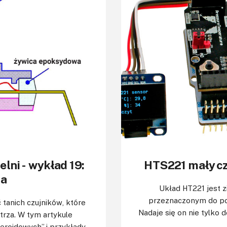
elni - wykład 19:
HTS221 mały cz
ia
Układ HT221 jest 
przeznaczonym do pom
 tanich czujników, które
Nadaje się on nie tylko 
trza. W tym artykule
eroidowych” i przykłady