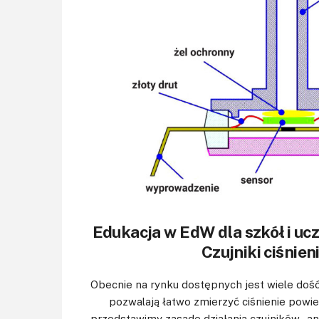
Edukacja w EdW dla szkół i ucz
Czujniki ciśnien
Obecnie na rynku dostępnych jest wiele dość
pozwalają łatwo zmierzyć ciśnienie powie
przedstawimy zasadę działania czujników „an