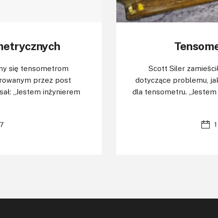
metrycznych
Tensomet
my się tensometrom
Scott Siler zamieśc
pirowanym przez post
dotyczące problemu, ja
sał: „Jestem inżynierem
dla tensometru. „Jestem
7
1