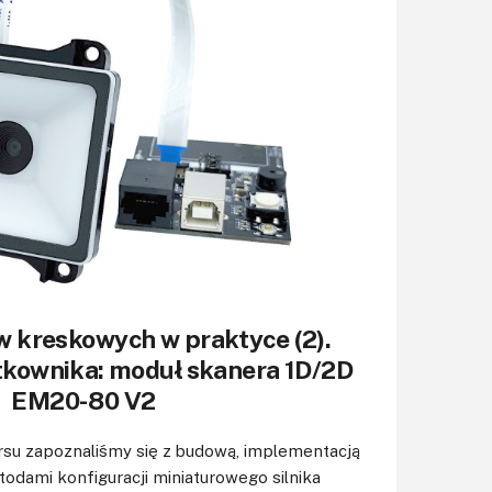
KITy AVT
Kontakt
Newsletter
Magazyny
Archiwum
Do pobrania
w kreskowych w praktyce (2).
tkownika: moduł skanera 1D/2D
EM20-80 V2
rsu zapoznaliśmy się z budową, implementacją
odami konfiguracji miniaturowego silnika