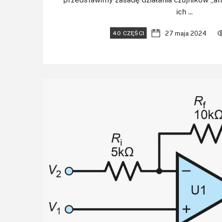
ich ...
27 maja 2024
40 CZĘŚCI