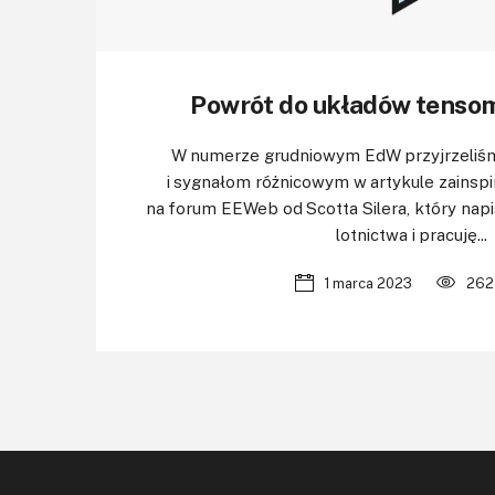
Powrót do układów tenso
W numerze grudniowym EdW przyjrzeliś
i sygnałom różnicowym w artykule zains
na forum EEWeb od Scotta Silera, który napi
lotnictwa i pracuję...
1 marca 2023
262