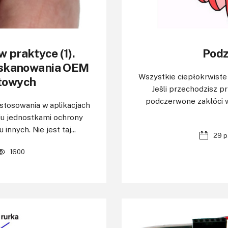
 praktyce (1).
Podz
 skanowania OEM
Wszystkie ciepłokrwiste
towych
Jeśli przechodzisz 
podczerwone zakłóci 
astosowania w aplikacjach
iu jednostkami ochrony
innych. Nie jest taj...
29 p
1600