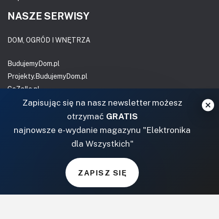
NASZE SERWISY
DOM, OGRÓD I WNĘTRZA
BudujemyDom.pl
Projekty.BudujemyDom.pl
CoZaIle.pl
Informator Budownictwa
Zapisując się na nasz newsletter możesz
ZielonyOgródek.pl
otrzymać
GRATIS
CzasNaWnetrze.pl
najnowsze e-wydanie magazynu "Elektronika
dla Wszystkich"
MUZYKA I DŹWIĘK
Audio.com.pl
ZAPISZ SIĘ
MagazynGitarzysta.pl
MagazynPerkusista.pl
EstradaiStudio.pl