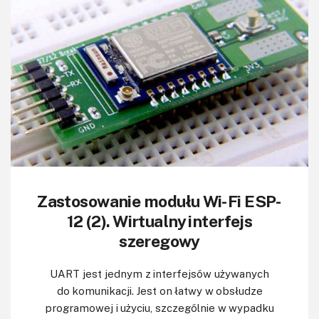
KITy AVT
Kontakt
Newsletter
Magazyny
Archiwum
Do pobrania
Zastosowanie modułu Wi-Fi ESP-
12 (2). Wirtualny interfejs
szeregowy
UART jest jednym z interfejsów używanych
do komunikacji. Jest on łatwy w obsłudze
programowej i użyciu, szczególnie w wypadku