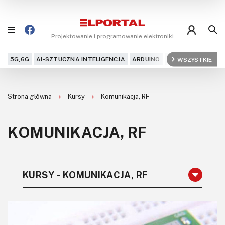
Projektowanie i programowanie elektroniki
5G,6G
AI-SZTUCZNA INTELIGENCJA
ARDUINO
ARM
WSZYSTKIE
AUDIO
AU
Blog
Strona główna
Kursy
Komunikacja, RF
Projekty
KOMUNIKACJA, RF
Kursy
DIY+
KURSY - KOMUNIKACJA, RF
Czytelnia
Dla Ciebie