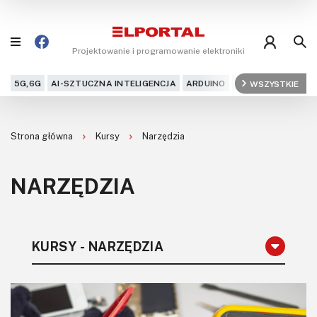
Projektowanie i programowanie elektroniki
5G,6G
AI-SZTUCZNA INTELIGENCJA
ARDUINO
ARM
WSZYSTKIE
AUDIO
AU
Blog
Strona główna
Kursy
Narzędzia
Projekty
NARZĘDZIA
Kursy
DIY+
KURSY - NARZĘDZIA
Czytelnia
Dla Ciebie