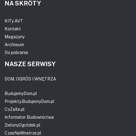
NA SKRÓTY
KITy AVT
Kontakt
Magazyny
Archiwum
Do pobrania
NASZE SERWISY
DOM, OGRÓD I WNĘTRZA
BudujemyDom.pl
Projekty.BudujemyDom.pl
CoZaIle.pl
Informator Budownictwa
ZielonyOgródek.pl
CzasNaWnetrze.pl