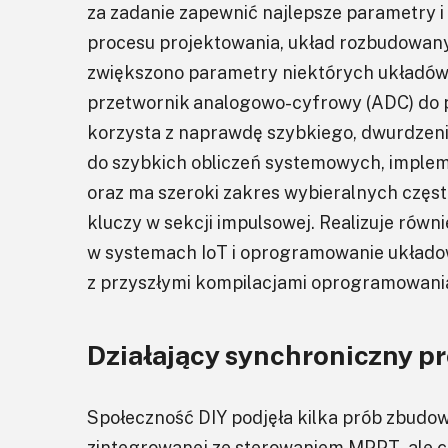
za zadanie zapewnić najlepsze parametry i
procesu projektowania, układ rozbudowany 
zwiększono parametry niektórych układów 
przetwornik analogowo-cyfrowy (ADC) do p
korzysta z naprawdę szybkiego, dwurdzen
do szybkich obliczeń systemowych, implem
oraz ma szeroki zakres wybieralnych częst
kluczy w sekcji impulsowej. Realizuje rów
w systemach IoT i oprogramowanie układow
z przyszłymi kompilacjami oprogramowani
Działający synchroniczny p
Społeczność DIY podjęła kilka prób zbudow
zintegrowanej ze sterowaniem MPPT, ale c