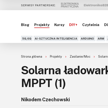
SERWISY PARTNERSKIE:
Blog
Projekty
Kursy
DIY+
Czytelnia
Dl
5G,6G
AI-SZTUCZNA INTELIGENCJA
ARDUINO
ARM
Strona główna
Projekty
Zasilanie/Moc
Solarn
Solarna ładowar
MPPT (1)
Nikodem Czechowski