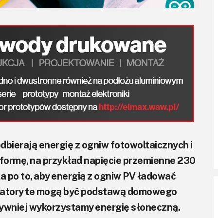
odbierają energię z ogniw fotowoltaicznych i
 formę, na przykład napięcie przemienne 230
po to, aby energią z ogniw PV ładować
ulatory te mogą być podstawą domowego
tywniej wykorzystamy energię słoneczną.