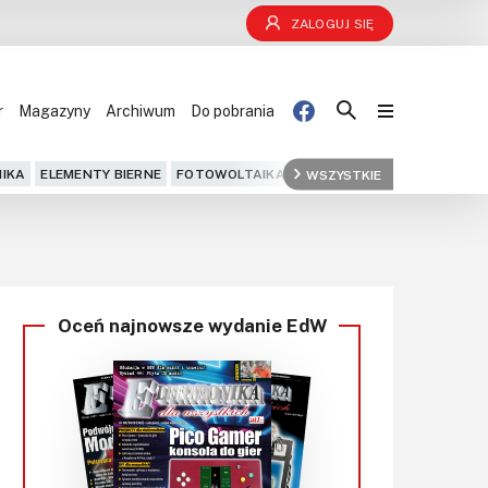
ZALOGUJ SIĘ
r
Magazyny
Archiwum
Do pobrania
Blog
IKA
ELEMENTY BIERNE
FOTOWOLTAIKA
FPGA
WSZYSTKIE
GPS
IOT
KOMPU
Projekty
Kursy
Oceń najnowsze wydanie EdW
DIY+
Czytelnia
Dla Ciebie