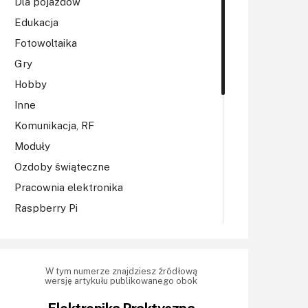
Dla pojazdów
Edukacja
Fotowoltaika
Gry
Hobby
Inne
Komunikacja, RF
Moduły
Ozdoby świąteczne
Pracownia elektronika
Raspberry Pi
Regulatory mocy, sterowniki
Robotyka
Sterowniki (kontrolery)
W tym numerze znajdziesz źródłową
wersję artykułu publikowanego obok
Sterowniki silników