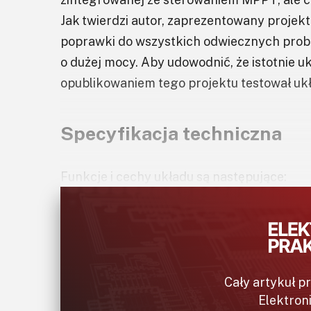
Jak twierdzi autor, zaprezentowany projek
poprawki do wszystkich odwiecznych prob
o dużej mocy. Aby udowodnić, że istotnie u
opublikowaniem tego projektu testował ukła
Specyfikacja techniczna
Funkcje i cechy układu są następujące:
algorytm perturbacyjny dla MPPT z d
stałego napięcia po stronie wtórnej),
wejście do 80 V, do 30 A (ogniwa fotow
Cały artykuł p
Elektron
wyjście do 50 V, do 35 A (akumulatory