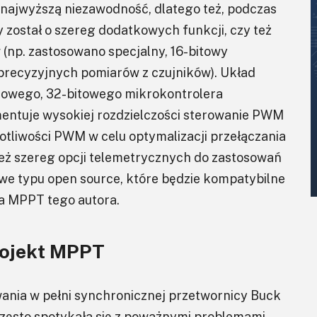
 najwyższą niezawodność, dlatego też, podczas
został o szereg dodatkowych funkcji, czy też
(np. zastosowano specjalny, 16-bitowy
recyzyjnych pomiarów z czujników). Układ
iowego, 32-bitowego mikrokontrolera
entuje wysokiej rozdzielczości sterowanie PWM
otliwości PWM w celu optymalizacji przełączania
nież szereg opcji telemetrycznych do zastosowań
e typu open source, które będzie kompatybilne
a MPPT tego autora.
rojekt MPPT
ania w pełni synchronicznej przetwornicy Buck
zęsto spotykała się z poważnymi problemami.