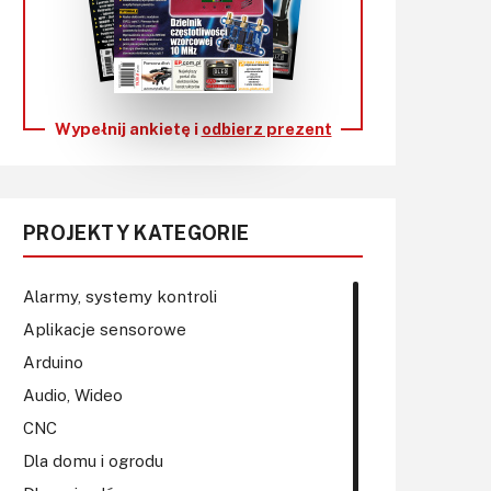
KITy AVT
Kontakt
Newsletter
Wypełnij ankietę i
odbierz prezent
Magazyny
Archiwum
PROJEKTY KATEGORIE
Do pobrania
Alarmy, systemy kontroli
Aplikacje sensorowe
Arduino
Audio, Wideo
CNC
Dla domu i ogrodu