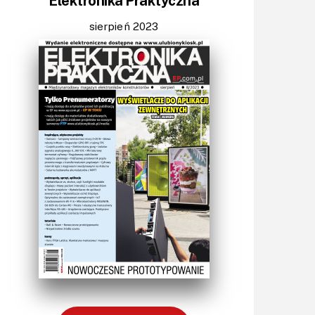
Elektronika Praktyczna
Światło
Technika μP, μC, PLD
sierpień 2023
Termometry i termostaty
Zasilanie/Moc
Zdalne sterowanie
Zegary, timery