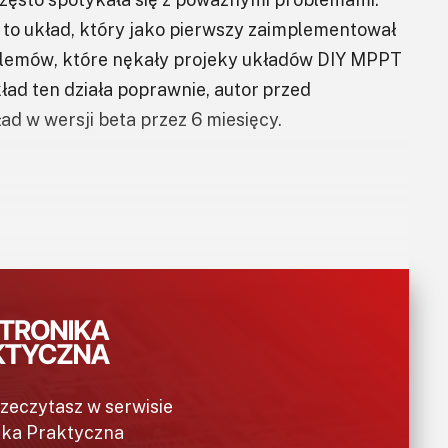
t to układ, który jako pierwszy zaimplementował
lemów, które nękały projeky układów DIY MPPT
kład ten działa poprawnie, autor przed
d w wersji beta przez 6 miesięcy.
ziałaniem w trybie CC-CV (stałego prądu –
oltaiczne, turbiny wiatrowe itd.),
rzeczytasz w serwisie
ika Praktyczna
 litowo-jonowe (Li-Ion), akumulatory litowo-