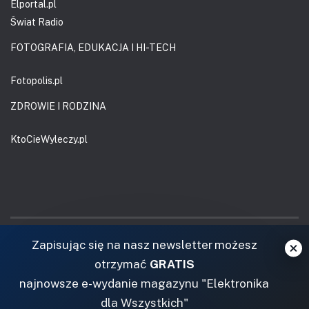
Elportal.pl
Świat Radio
FOTOGRAFIA, EDUKACJA I HI-TECH
Fotopolis.pl
ZDROWIE I RODZINA
KtoCieWyleczy.pl
Zapisując się na nasz newsletter możesz
otrzymać
GRATIS
najnowsze e-wydanie magazynu "Elektronika
Sklep AVT
Copyright ©
AVT
2021
dla Wszystkich"