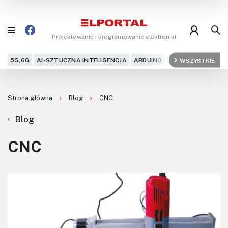
Projektowanie i programowanie elektroniki
5G,6G
AI-SZTUCZNA INTELIGENCJA
ARDUINO
ARM
WSZYSTKIE
AUDIO
AU
Blog
Strona główna
Blog
CNC
Projekty
Blog
Kursy
CNC
DIY+
Czytelnia
Dla Ciebie