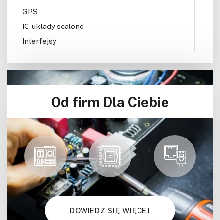
GPS
IC-układy scalone
Interfejsy
IoT
Koła Naukowe
Komputery
Od firm Dla Ciebie
Książki
Lasery
LED/LCD/OLED
Mechatronika
Mikrokontrolery (MCU,μC)
Moc
Moduły
Narzędzia
DOWIEDZ SIĘ WIĘCEJ
Optoelektronika