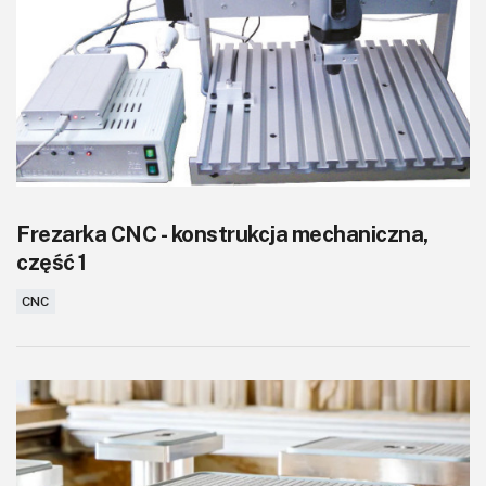
KITy AVT
Kontakt
Newsletter
Magazyny
Archiwum
Frezarka CNC - konstrukcja mechaniczna,
część 1
Do pobrania
CNC