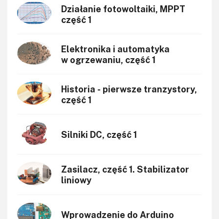
Działanie fotowoltaiki, MPPT
Transformatory
część 1
Tranzystory
Wyświetlacze
Elektronika i automatyka
Wzmacniacze
w ogrzewaniu, część 1
Zasilanie
Historia - pierwsze tranzystory,
część 1
Silniki DC, część 1
Zasilacz, część 1. Stabilizator
liniowy
Wprowadzenie do Arduino