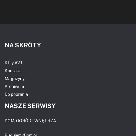
NA SKRÓTY
KITy AVT
Kontakt
Magazyny
Archiwum
Do pobrania
NASZE SERWISY
DOM, OGRÓD I WNĘTRZA
BudujemyDom.pl