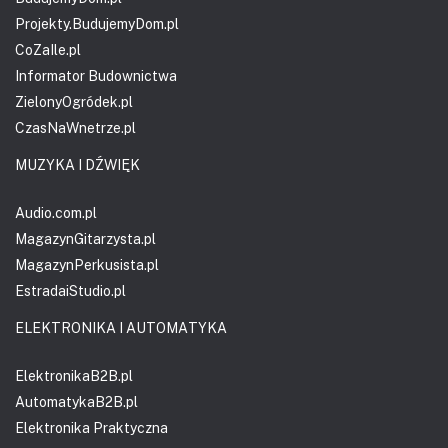
Projekty.BudujemyDom.pl
CoZaIle.pl
Informator Budownictwa
ZielonyOgródek.pl
CzasNaWnetrze.pl
MUZYKA I DŹWIĘK
Audio.com.pl
MagazynGitarzysta.pl
MagazynPerkusista.pl
EstradaiStudio.pl
ELEKTRONIKA I AUTOMATYKA
ElektronikaB2B.pl
AutomatykaB2B.pl
Elektronika Praktyczna