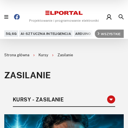
Projektowanie i programowanie elektroniki
5G,6G
AI-SZTUCZNA INTELIGENCJA
ARDUINO
ARM
WSZYSTKIE
AUDIO
AU
Blog
Strona główna
Kursy
Zasilanie
Projekty
ZASILANIE
Kursy
DIY+
KURSY - ZASILANIE
Czytelnia
Dla Ciebie