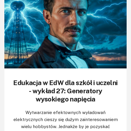
KITy AVT
Kontakt
Newsletter
Magazyny
Archiwum
Do pobrania
Edukacja w EdW dla szkół i uczelni
- wykład 27: Generatory
wysokiego napięcia
Wytwarzanie efektownych wyładowań
elektrycznych cieszy się dużym zainteresowaniem
wielu hobbystów. Jednakże by je pozyskać