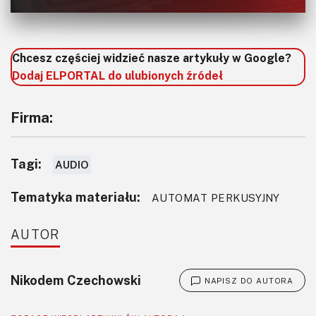
problemem.
Finalnie potrzebna jest płytka uniwersalna, która jest w
Chcesz częściej widzieć nasze artykuły w Google?
stanie pomieścić wszystkie te moduły. Potrzebne są też
Dodaj ELPORTAL do ulubionych źródeł
przewody do wykonania połączeń na płytce, złącza do
podłączenia elementów, takich jak klawiatura, wyświetlacz
Firma:
itp.
Tagi:
AUDIO
Tematyka materiału:
AUTOMAT PERKUSYJNY
AUTOR
Nikodem Czechowski
NAPISZ DO AUTORA