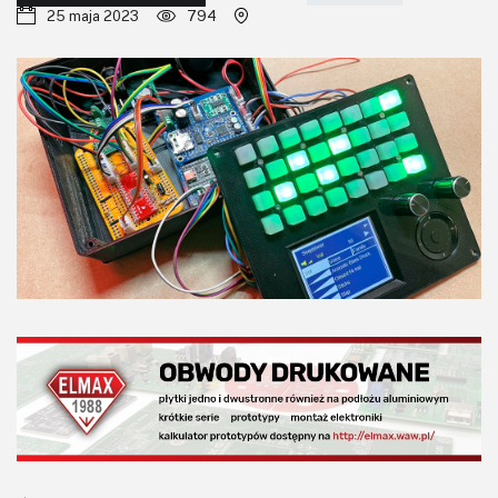
KITy AVT
25 maja 2023
794
Kontakt
Newsletter
Magazyny
Archiwum
Do pobrania