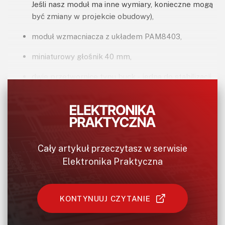
Jeśli nasz moduł ma inne wymiary, konieczne mogą
być zmiany w projekcie obudowy),
moduł wzmacniacza z układem PAM8403,
miniaturowy głośnik 40 mm,
dwie przetwornice typu buck - jedna do stabilizacji
napięcia 5 V, druga do 3,3 V,
dwa enkodery obrotowe z przyciskami.
Cały artykuł przeczytasz w serwisie
Ponadto potrzebne będą elementy dyskretne: dwa
oporniki 10 kΩ, opornik 1 kΩ i trzy kondensatory
Elektronika Praktyczna
elektrolityczne o pojemności 1 μF każdy. Ich napięcie pracy
nie jest zbyt istotne, o ile będzie wyższe od napięcia
występującego w układzie. Z uwagi na to, że większość
KONTYNUUJ CZYTANIE
kondensatorów elektrolitycznych dostępna jest z
napięciem pracy 6,3 V i wyżej, nie powinno być to