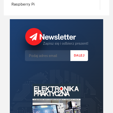
Raspberry Pi
Regulatory mocy, sterowniki
Robotyka
Sterowniki (kontrolery)
Sterowniki silników
Światło
Technika μP, μC, PLD
Termometry i termostaty
Zasilanie/Moc
Zdalne sterowanie
Zegary, timery