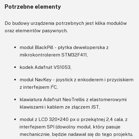
Potrzebne elementy
Do budowy urządzenia potrzebnych jest kilka modułów
oraz elementów pasywnych.
moduł BlackPill - płytka deweloperska z
mikrokontrolerem STM32F411,
kodek Adafruit VS1053,
moduł NavKey - joystick z enkoderem i przyciskiem
z interfejsem I²C,
klawiatura Adafruit NeoTrellis z elastomerowymi
klawiszami i kablem ze złączem JST,
moduł z LCD 320×240 px o przekątnej 2,4 cala, z
interfejsem SPI (dowolny moduł, który pasuje
mechanicznie, będzie nadawał się do tego projektu.