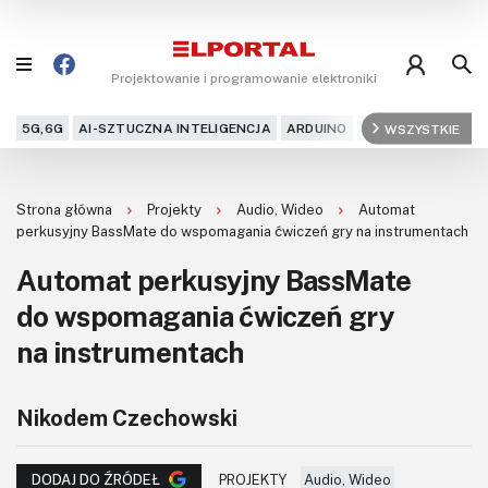
Projektowanie i programowanie elektroniki
5G,6G
AI-SZTUCZNA INTELIGENCJA
ARDUINO
ARM
WSZYSTKIE
AUDIO
AU
Blog
Strona główna
Projekty
Audio, Wideo
Automat
Projekty
perkusyjny BassMate do wspomagania ćwiczeń gry na instrumentach
Automat perkusyjny BassMate
Kursy
do wspomagania ćwiczeń gry
DIY+
na instrumentach
Czytelnia
Nikodem Czechowski
Dla Ciebie
PROJEKTY
Audio, Wideo
DODAJ DO ŹRÓDEŁ