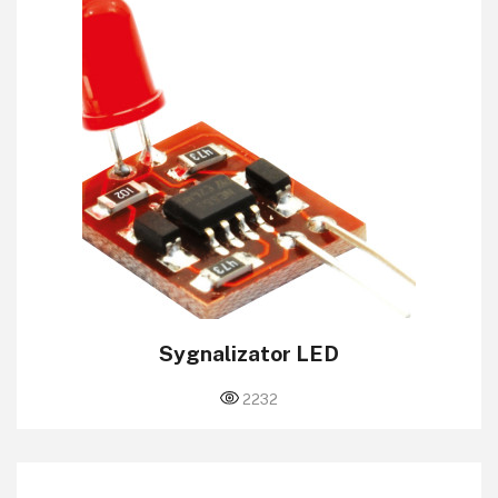
KITy AVT
Kontakt
Newsletter
Magazyny
Archiwum
Do pobrania
Sygnalizator LED
2232