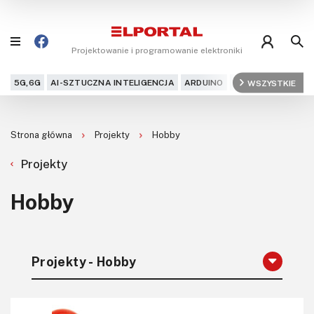
Projektowanie i programowanie elektroniki
5G,6G
AI-SZTUCZNA INTELIGENCJA
ARDUINO
ARM
WSZYSTKIE
AUDIO
AU
Blog
Strona główna
Projekty
Hobby
Projekty
Projekty
Kursy
Hobby
DIY+
Czytelnia
Projekty - Hobby
Dla Ciebie