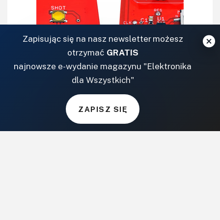
Zapisując się na nasz newsletter możesz
otrzymać
GRATIS
najnowsze e-wydanie magazynu "Elektronika
dla Wszystkich"
ZAPISZ SIĘ
rShutter - zdalna migawka
1568
1
2