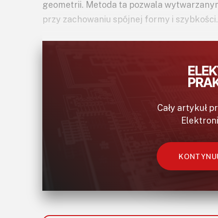
geometrii. Metoda ta pozwala wytwarzanym
przy zachowaniu spójnej formy i szybkości
Cały artykuł p
Elektron
KONTYNUU