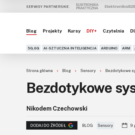
SERWISY PARTNERSKIE:
Blog
Projekty
Kursy
DIY+
Czytelnia
Dl
5G,6G
AI-SZTUCZNA INTELIGENCJA
ARDUINO
ARM
Strona główna
Blog
Sensory
Bezdotykowe s
Bezdotykowe sy
Nikodem Czechowski
BLOG
Sensory
9 
DODAJ DO ŹRÓDEŁ