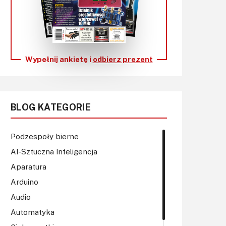
KITy AVT
Kontakt
Newsletter
Wypełnij ankietę i
odbierz prezent
Magazyny
Archiwum
BLOG KATEGORIE
Do pobrania
Podzespoły bierne
AI-Sztuczna Inteligencja
Aparatura
Arduino
Audio
Automatyka