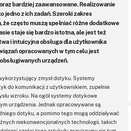
 coraz bardziej zaawansowane. Realizowanie
ko jedno z ich zadań. Szeroki zakres
, że często muszą spełniać różne dodatkowe
ie staje się bardzo istotna, ale jest też
atwa i intuicyjna obsługa dla użytkownika
wiązań opracowanych w tym celu jest
 obsługiwanych urządzeń.
wykorzystujący zmysł dotyku. Systemy
tyk do komunikacji z użytkownikiem, zupełnie
mysłu wzroku. Na ogół systemy dotykowe
cym urządzenia. Jednak opracowywane są
edniego dotyku, a pomimo tego mogą oddziaływać
różnych niekonwencjonalnych technologii, takich
 dalszej części tego artykułu przyjrzymy się tym