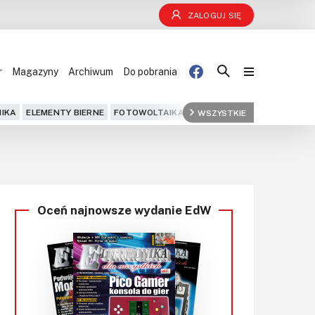
ZALOGUJ SIĘ
r
Magazyny
Archiwum
Do pobrania
Blog
IKA
ELEMENTY BIERNE
FOTOWOLTAIKA
FPGA
WSZYSTKIE
GPS
IOT
KOMPU
Projekty
Kursy
Oceń najnowsze wydanie EdW
DIY+
Czytelnia
Dla Ciebie