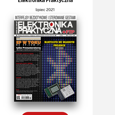
Elektronika Praktyczna
Lasery
LED/LCD/OLED
lipiec 2021
Mechatronika
Mikrokontrolery (MCU,μC)
Moc
Moduły
Narzędzia
Optoelektronika
PCB/Montaż
Podstawy elektroniki
Podzespoły bierne
Półprzewodniki
Pomiary i testy
Projektowanie
Raspberry Pi