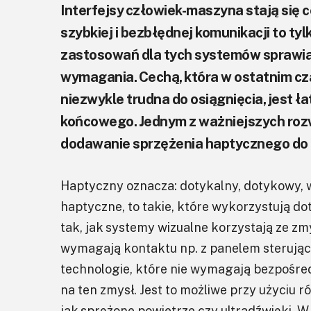
Interfejsy człowiek-maszyna stają się
szybkiej i bezbłędnej komunikacji to tyl
zastosowań dla tych systemów sprawia
wymagania. Cechą, która w ostatnim czas
niezwykle trudna do osiągnięcia, jest ł
końcowego. Jednym z ważniejszych roz
dodawanie sprzężenia haptycznego do
Haptyczny oznacza: dotykalny, dotykowy, 
haptyczne, to takie, które wykorzystują do
tak, jak systemy wizualne korzystają ze z
wymagają kontaktu np. z panelem sterują
technologie, które nie wymagają bezpośr
na ten zmysł. Jest to możliwe przy użyciu 
jak sprężone powietrze czy ultradźwięki. W