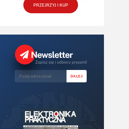
Retro
PRZEJRZYJ I KUP
Komunikacja, RF
Robotyka
SBC/SIP/SoC/COM
Sensory
Silniki i serwo
Software
Sterowanie
Transformatory
Tranzystory
Wyświetlacze
Wzmacniacze
Zasilanie