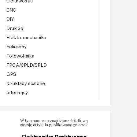
Ciekawostki
CNC
DIY
Druk 3d
Elektromechanika
Felietony
Fotowoltaika
FPGA/CPLD/SPLD
GPS
IC-układy scalone
Interfejsy
IoT
Koła Naukowe
Komputery
W tym numerze znajdziesz źródłową
wersję artykułu publikowanego obok
Książki