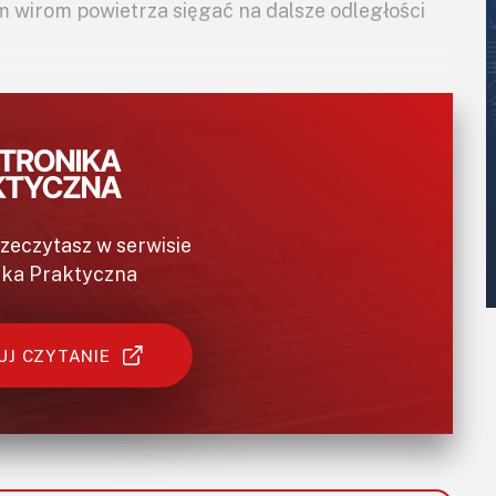
 wirom powietrza sięgać na dalsze odległości
.
rzeczytasz w serwisie
ika Praktyczna
J CZYTANIE