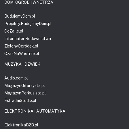
DOM, OGRÓD I WNĘTRZA
BudujemyDom.pl
Projekty.BudujemyDom.pl
CoZaIle.pl
Informator Budownictwa
ZielonyOgródek.pl
CzasNaWnetrze.pl
MUZYKA I DŹWIĘK
Audio.com.pl
MagazynGitarzysta.pl
MagazynPerkusista.pl
EstradaiStudio.pl
ELEKTRONIKA I AUTOMATYKA
ElektronikaB2B.pl