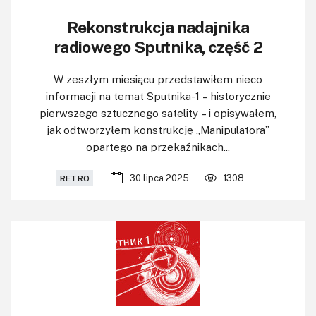
KITy AVT
Rekonstrukcja nadajnika
Kontakt
radiowego Sputnika, część 2
Newsletter
W zeszłym miesiącu przedstawiłem nieco
informacji na temat Sputnika-1 – historycznie
Magazyny
pierwszego sztucznego satelity – i opisywałem,
jak odtworzyłem konstrukcję „Manipulatora”
Archiwum
opartego na przekaźnikach...
Do pobrania
30 lipca 2025
1308
RETRO