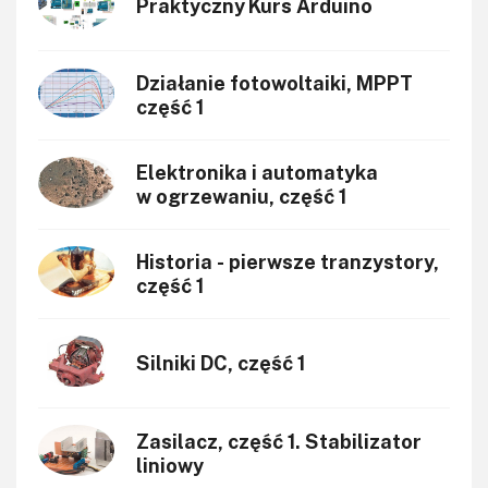
Praktyczny Kurs Arduino
Transformatory
Tranzystory
Działanie fotowoltaiki, MPPT
Wyświetlacze
część 1
Wzmacniacze
Zasilanie
Elektronika i automatyka
w ogrzewaniu, część 1
Historia - pierwsze tranzystory,
część 1
Silniki DC, część 1
Zasilacz, część 1. Stabilizator
liniowy