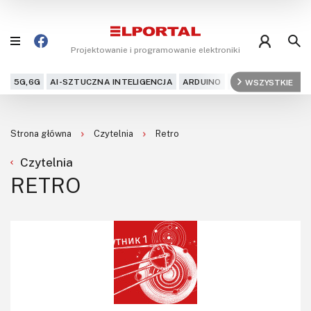
Projektowanie i programowanie elektroniki
5G,6G
AI-SZTUCZNA INTELIGENCJA
ARDUINO
ARM
WSZYSTKIE
AUDIO
AU
Blog
Strona główna
Czytelnia
Retro
Projekty
Czytelnia
Kursy
RETRO
DIY+
Czytelnia
Dla Ciebie