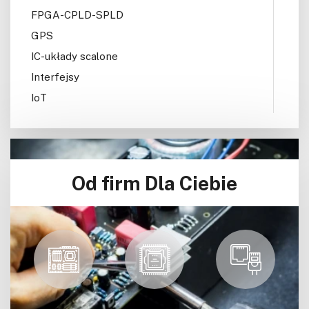
FPGA-CPLD-SPLD
GPS
IC-układy scalone
Interfejsy
IoT
Konkursy
Książki
Lasery
Od firm Dla Ciebie
LED/LCD/OLED
Mechatronika
Mikrokontrolery (MCV,μC)
Moc
Moduły
Narzędzia
Optoelektronika