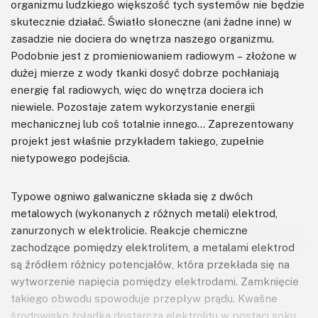
organizmu ludzkiego większość tych systemów nie będzie
skutecznie działać. Światło słoneczne (ani żadne inne) w
zasadzie nie dociera do wnętrza naszego organizmu.
Podobnie jest z promieniowaniem radiowym – złożone w
dużej mierze z wody tkanki dosyć dobrze pochłaniają
energię fal radiowych, więc do wnętrza dociera ich
niewiele. Pozostaje zatem wykorzystanie energii
mechanicznej lub coś totalnie innego… Zaprezentowany
projekt jest właśnie przykładem takiego, zupełnie
nietypowego podejścia.
Typowe ogniwo galwaniczne składa się z dwóch
metalowych (wykonanych z różnych metali) elektrod,
zanurzonych w elektrolicie. Reakcje chemiczne
zachodzące pomiędzy elektrolitem, a metalami elektrod
są źródłem różnicy potencjałów, która przekłada się na
wytworzenie napięcia pomiędzy elektrodami. Zamknięcie
takiego obwodu spowoduje przepływ prądu. Kwaśne
środowisko żołądka dostarcza elektrolitu w postaci soku