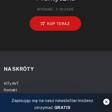
WYDANIE: 7–8/2026
KUP TERAZ
NA SKRÓTY
KITy AVT
Kontakt
Magazyny
Zapisując się na nasz newsletter możesz
Archiwum
otrzymać
GRATIS
Do pobrania