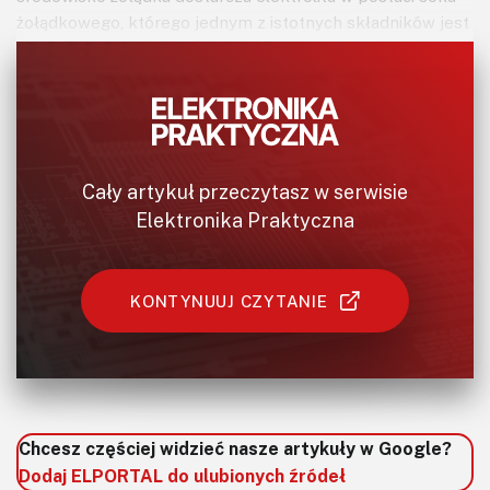
żołądkowego, którego jednym z istotnych składników jest
kwas solny (który nadaje wnętrzu naszego żołądka pH na
poziome około 1,5). Zatem urządzenie musi tylko
zanurzone w nim, odpowiednie elektrody.
Cały artykuł przeczytasz w serwisie
Elektronika Praktyczna
KONTYNUUJ CZYTANIE
Chcesz częściej widzieć nasze artykuły w Google?
Dodaj ELPORTAL do ulubionych źródeł