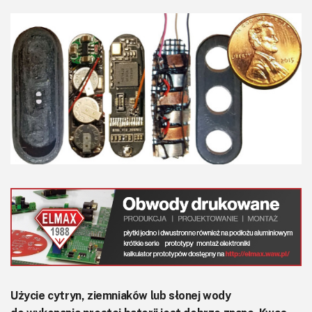
KITy AVT
Kontakt
Newsletter
Magazyny
Archiwum
Do pobrania
Użycie cytryn, ziemniaków lub słonej wody