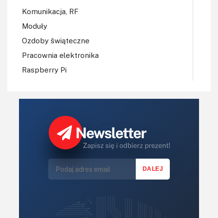
Komunikacja, RF
Moduły
Ozdoby świąteczne
Pracownia elektronika
Raspberry Pi
Regulatory mocy, sterowniki
Robotyka
Sterowniki (kontrolery)
Sterowniki silników
Światło
Technika μP, μC, PLD
Termometry i termostaty
Zasilanie/Moc
Zdalne sterowanie
Zegary, timery