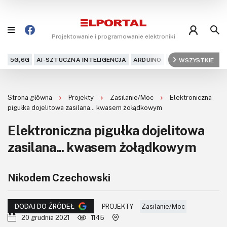
Projektowanie i programowanie elektroniki
5G,6G
AI-SZTUCZNA INTELIGENCJA
ARDUINO
ARM
WSZYSTKIE
AUDIO
AU
Blog
Strona główna
Projekty
Zasilanie/Moc
Elektroniczna
Projekty
pigułka dojelitowa zasilana... kwasem żołądkowym
Elektroniczna pigułka dojelitowa
Kursy
zasilana... kwasem żołądkowym
DIY+
Nikodem Czechowski
Czytelnia
Dla Ciebie
PROJEKTY
Zasilanie/Moc
DODAJ DO ŹRÓDEŁ
20 grudnia 2021
1145