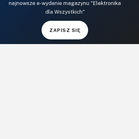
najnowsze e-wydanie magazynu "Elektronika
NASZE SERWISY
dla Wszystkich"
DOM, OGRÓD I WNĘTRZA
ZAPISZ SIĘ
BudujemyDom.pl
Projekty.BudujemyDom.pl
CoZaIle.pl
Informator Budownictwa
ZielonyOgródek.pl
CzasNaWnetrze.pl
MUZYKA I DŹWIĘK
Audio.com.pl
MagazynGitarzysta.pl
MagazynPerkusista.pl
EstradaiStudio.pl