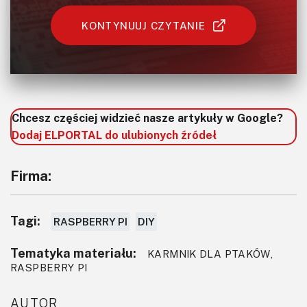
KONTYNUUJ CZYTANIE
Chcesz częściej widzieć nasze artykuły w Google?
Dodaj ELPORTAL do ulubionych źródeł
Firma:
Tagi:
RASPBERRY PI
DIY
Tematyka materiału:
KARMNIK DLA PTAKÓW,
RASPBERRY PI
AUTOR