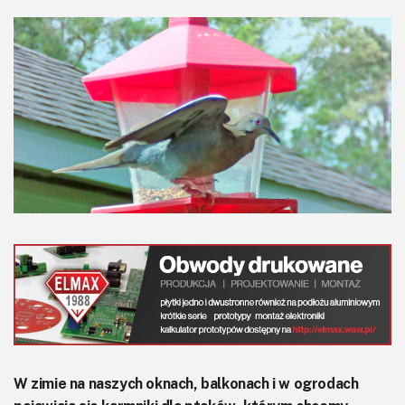
KITy AVT
Kontakt
Newsletter
Magazyny
Archiwum
Do pobrania
W zimie na naszych oknach, balkonach i w ogrodach