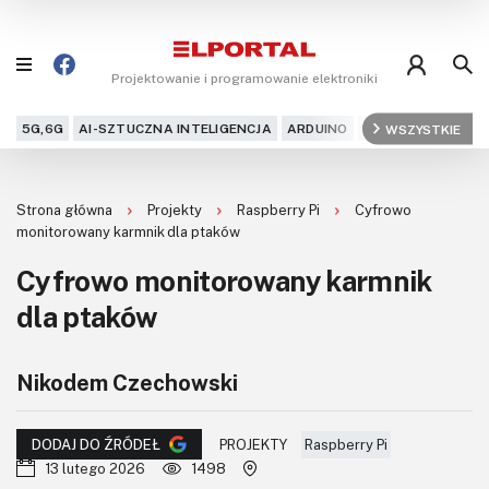
Projektowanie i programowanie elektroniki
5G,6G
AI-SZTUCZNA INTELIGENCJA
ARDUINO
ARM
WSZYSTKIE
AUDIO
AU
Blog
Strona główna
Projekty
Raspberry Pi
Cyfrowo
Projekty
monitorowany karmnik dla ptaków
Cyfrowo monitorowany karmnik
Kursy
dla ptaków
DIY+
Nikodem Czechowski
Czytelnia
Dla Ciebie
PROJEKTY
Raspberry Pi
DODAJ DO ŹRÓDEŁ
13 lutego 2026
1498