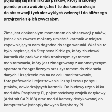
pojawiają się karmniki dla ptaków, którym chcemy
pomóc przetrwać zimę. Jest to doskonała okazja
do obserwacji tych niezwykłych zwierząt i do bliższego
przyjrzenia się ich zwyczajom.
Zima jest doskonałym momentem do obserwacji ptaków,
jednak nie zawsze możemy umieścić karmnik w miejscu
zapewniającym nam dogodne do tego warunki. Właśnie to
było inspiracją dla Stephena Kirbiego, który zbudował
karmnik dla ptaków z elektronicznym systemem
monitorowania, który jest zintegrowany z automatycznym
aparatem fotograficznym oraz systemem do zbierania
danych. Urządzenie ma na na celu monitorowanie,
fotografowanie i rejestrowanie liczby i czasu pobytu
ptaków, odwiedzających karmnik. Do budowy użyto kilku
modułów Raspberry Pi, pojemnościowy czujnik dotykowy
(Adafruit CAP1188) oraz moduł kamery dedykowanej do
komputerów jednopłytkowych Raspberry Pi.