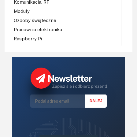
Komunikacja, RF
Moduły
Ozdoby świąteczne
Pracownia elektronika
Raspberry Pi
Regulatory mocy, sterowniki
Robotyka
Sterowniki (kontrolery)
Sterowniki silników
Światło
Technika μP, μC, PLD
Termometry i termostaty
Zasilanie/Moc
Zdalne sterowanie
Zegary, timery