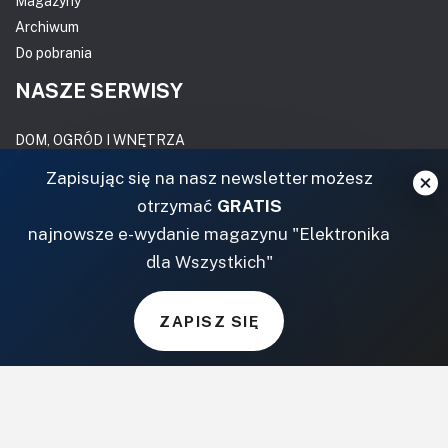
Magazyny
Archiwum
Do pobrania
NASZE SERWISY
DOM, OGRÓD I WNĘTRZA
Zapisując się na nasz newsletter możesz
BudujemyDom.pl
otrzymać
GRATIS
Projekty.BudujemyDom.pl
najnowsze e-wydanie magazynu "Elektronika
CoZaIle.pl
dla Wszystkich"
Informator Budownictwa
ZielonyOgródek.pl
CzasNaWnetrze.pl
ZAPISZ SIĘ
MUZYKA I DŹWIĘK
Audio.com.pl
MagazynGitarzysta.pl