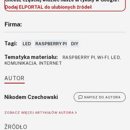
dwa zasilacze – 5 V z wtyczką microUSB, do zasilania
Dodaj ELPORTAL do ulubionych źródeł
Raspberry Pi oraz 12 V zakończony zwykłą wtyczką
zasilaczową, do zasilania sygnalizatora kolumnowego.
Firma:
Tagi:
LED
RASPBERRY PI
DIY
Tematyka materiału:
RASPBERRY PI, WI-FI, LED,
KOMUNIKACJA, INTERNET
AUTOR
Nikodem Czechowski
NAPISZ DO AUTORA
ZOBACZ WIĘCEJ ARTYKUŁÓW AUTORA
ŹRÓDŁO