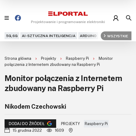
Projektowanie i programowanie elektroniki
5G,6G
AI-SZTUCZNA INTELIGENCJA
ARDUINO
ARM
WSZYSTKIE
AUDIO
AU
Blog
Strona główna
Projekty
Raspberry Pi
Monitor
Projekty
połączenia z Internetem zbudowany na Raspberry Pi
Monitor połączenia z Internetem
Kursy
zbudowany na Raspberry Pi
DIY+
Nikodem Czechowski
Czytelnia
Dla Ciebie
PROJEKTY
Raspberry Pi
DODAJ DO ŹRÓDEŁ
15 grudnia 2022
1609