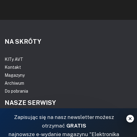
NA SKRÓTY
KITy AVT
Kontakt
Magazyny
Archiwum
Do pobrania
NASZE SERWISY
Zapisując się na nasz newsletter możesz
DOM, OGRÓD I WNĘTRZA
otrzymać
GRATIS
BudujemyDom.pl
najnowsze e-wydanie magazynu "Elektronika