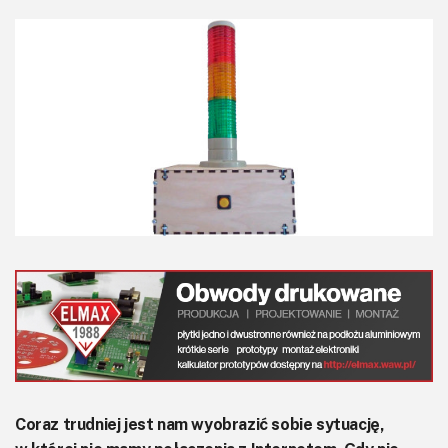
KITy AVT
Kontakt
Newsletter
Magazyny
Archiwum
Do pobrania
Coraz trudniej jest nam wyobrazić sobie sytuację,