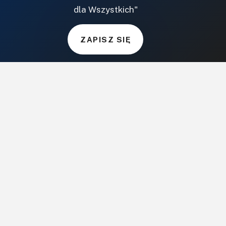
Projekty.BudujemyDom.pl
dla Wszystkich"
CoZaIle.pl
Informator Budownictwa
ZAPISZ SIĘ
ZielonyOgródek.pl
CzasNaWnetrze.pl
MUZYKA I DŹWIĘK
Audio.com.pl
MagazynGitarzysta.pl
MagazynPerkusista.pl
EstradaiStudio.pl
ELEKTRONIKA I AUTOMATYKA
ElektronikaB2B.pl
AutomatykaB2B.pl
Elektronika Praktyczna
Elportal.pl