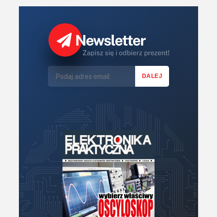
Robotyka
Sterowniki (kontrolery)
Sterowniki silników
Światło
Technika μP, μC, PLD
Termometry i termostaty
Zasilanie/Moc
Zdalne sterowanie
Zegary, timery