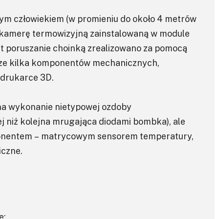
ym człowiekiem (w promieniu do około 4 metrów
 kamerę termowizyjną zainstalowaną w module
st poruszanie choinką zrealizowano za pomocą
cze kilka komponentów mechanicznych,
drukarce 3D.
 na wykonanie nietypowej ozdoby
j niż kolejna mrugająca diodami bombka), ale
ponentem – matrycowym sensorem temperatury,
iczne.
e: