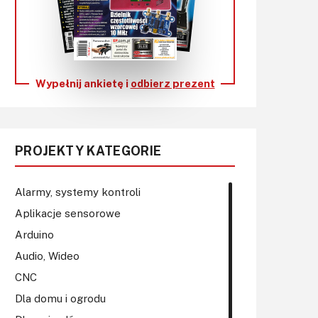
KITy AVT
Kontakt
Newsletter
Wypełnij ankietę i
odbierz prezent
Magazyny
Archiwum
PROJEKTY KATEGORIE
Do pobrania
Alarmy, systemy kontroli
Aplikacje sensorowe
Arduino
Audio, Wideo
CNC
Dla domu i ogrodu