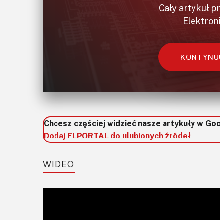
Cały artykuł p
Elektron
KONTYNUU
Chcesz częściej widzieć nasze artykuły w Go
Dodaj ELPORTAL do ulubionych źródeł
WIDEO