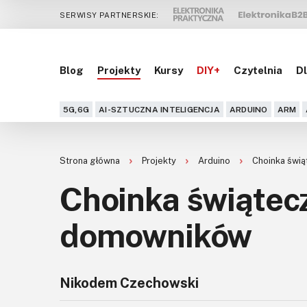
SERWISY PARTNERSKIE:
Blog
Projekty
Kursy
DIY+
Czytelnia
Dl
5G,6G
AI-SZTUCZNA INTELIGENCJA
ARDUINO
ARM
Strona główna
Projekty
Arduino
Choinka świ
Choinka świątec
domowników
Nikodem Czechowski