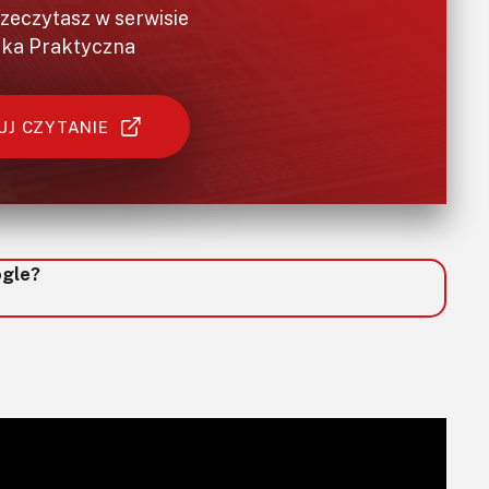
rzeczytasz w serwisie
ika Praktyczna
J CZYTANIE
ogle?