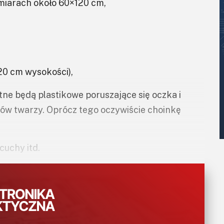
ymiarach około 60×120 cm,
20 cm wysokości),
tne będą plastikowe poruszające się oczka i
ntów twarzy. Oprócz tego oczywiście choinkę
cuchy itd.
wania itp.