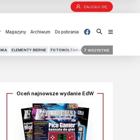
ZALOGUJ SIĘ
r
Magazyny
Archiwum
Do pobrania
Blog
IKA
ELEMENTY BIERNE
FOTOWOLTAIKA
FPGA
WSZYSTKIE
GPS
IOT
KOMPU
Projekty
Kursy
Oceń najnowsze wydanie EdW
DIY+
Czytelnia
Dla Ciebie