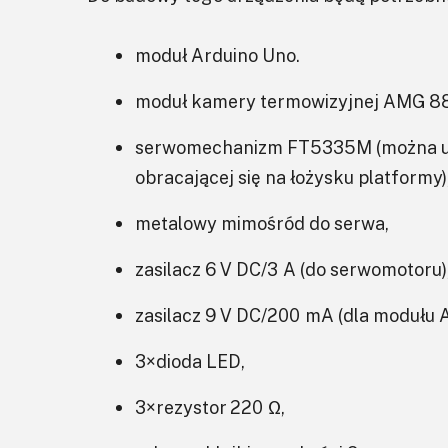
moduł Arduino Uno.
moduł kamery termowizyjnej AMG 8
serwomechanizm FT5335M (można uży
obracającej się na łożysku platformy)
metalowy mimośród do serwa,
zasilacz 6 V DC/3 A (do serwomotoru)
zasilacz 9 V DC/200 mA (dla modułu A
3×dioda LED,
3×rezystor 220 Ω,