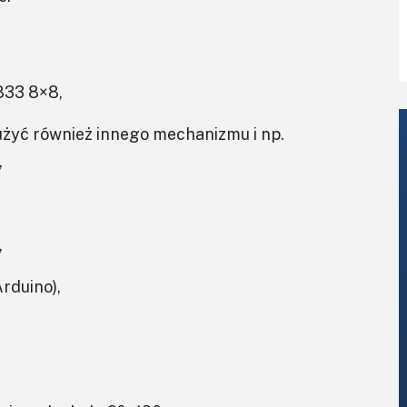
833 8×8,
ć również innego mechanizmu i np.
,
,
rduino),