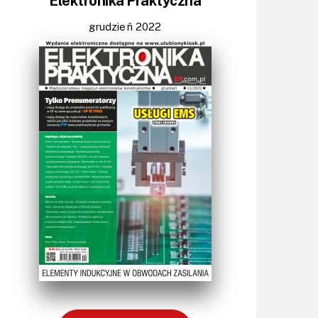
Elektronika Praktyczna
Światło
Technika μP, μC, PLD
grudzień 2022
Termometry i termostaty
Zasilanie/Moc
Zdalne sterowanie
Zegary, timery