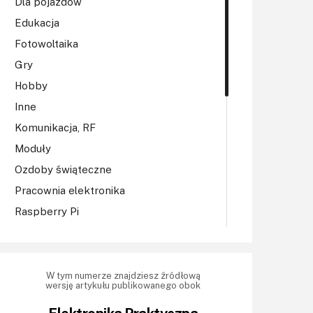
Dla pojazdów
Edukacja
Fotowoltaika
Gry
Hobby
Inne
Komunikacja, RF
Moduły
Ozdoby świąteczne
Pracownia elektronika
Raspberry Pi
Regulatory mocy, sterowniki
Robotyka
Sterowniki (kontrolery)
W tym numerze znajdziesz źródłową
wersję artykułu publikowanego obok
Sterowniki silników