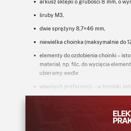
arkusz sklejki o grubości 8 mm, o w
śruby M3,
dwie sprężyny 8,7×46 mm,
niewielka choinka (maksymalnie do 1
elementy do ozdobienia choinki – isto
materiał, np. filc, do wycięcia eleme
ubieramy wedle
własnych preferencji – w bombki, łań
taśma klejąca, przewody, cyna do luto