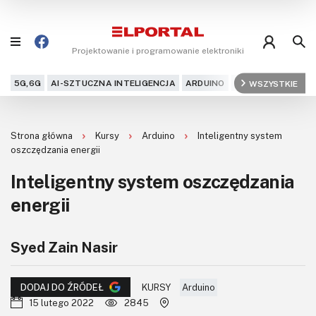
Projektowanie i programowanie elektroniki
5G,6G
AI-SZTUCZNA INTELIGENCJA
ARDUINO
ARM
WSZYSTKIE
AUDIO
AU
Blog
Strona główna
Kursy
Arduino
Inteligentny system
Projekty
oszczędzania energii
Inteligentny system oszczędzania
Kursy
energii
DIY+
Syed Zain Nasir
Czytelnia
Dla Ciebie
KURSY
Arduino
DODAJ DO ŹRÓDEŁ
15 lutego 2022
2845