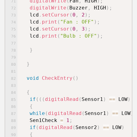
digitalWrite
(
Fan
,
HIGH
)
;
digitalWrite
(
Buzzer
,
HIGH
)
;
lcd
.
setCursor
(
0
,
2
)
;
lcd
.
print
(
"Fan : OFF"
)
;
lcd
.
setCursor
(
0
,
3
)
;
lcd
.
print
(
"Bulb : OFF"
)
;
}
}
void
CheckEntry
(
)
{
if
(
(
(
digitalRead
(
Sensor1
)
==
LOW
)
|
{
while
(
digitalRead
(
Sensor1
)
==
LOW
)
;
Sen1Check
=
1
;
if
(
digitalRead
(
Sensor2
)
==
LOW
)
{