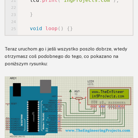
lcd
.
print
(
"ingProjects.com"
)
;
}
void
loop
(
)
{
}
Teraz uruchom go i jeśli wszystko poszło dobrze, wtedy
otrzymasz coś podobnego do tego, co pokazano na
poniższym rysunku: