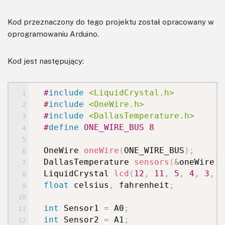
Kod przeznaczony do tego projektu został opracowany w
oprogramowaniu Arduino.
Kod jest następujący:
#
include
<LiquidCrystal.h>
#
include
<OneWire.h>
#
include
<DallasTemperature.h>
#
define
ONE_WIRE_BUS
8
OneWire
oneWire
(
ONE_WIRE_BUS
)
;
DallasTemperature
sensors
(
&
oneWire
)
;
LiquidCrystal
lcd
(
12
,
11
,
5
,
4
,
3
,
2
float
celsius
,
fahrenheit
;
int
Sensor1
=
A0
;
int
Sensor2
=
A1
;