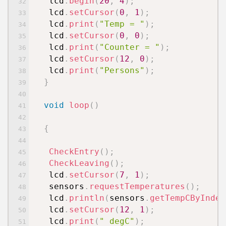
lcd
.
begin
(
20
,
4
)
;
lcd
.
setCursor
(
0
,
1
)
;
lcd
.
print
(
"Temp = "
)
;
lcd
.
setCursor
(
0
,
0
)
;
lcd
.
print
(
"Counter = "
)
;
lcd
.
setCursor
(
12
,
0
)
;
lcd
.
print
(
"Persons"
)
;
}
void
loop
(
)
{
CheckEntry
(
)
;
CheckLeaving
(
)
;
lcd
.
setCursor
(
7
,
1
)
;
sensors
.
requestTemperatures
(
)
;
lcd
.
println
(
sensors
.
getTempCByIndex
lcd
.
setCursor
(
12
,
1
)
;
lcd
.
print
(
" degC"
)
;