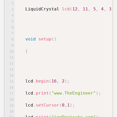
LiquidCrystal
lcd
(
12
,
11
,
5
,
4
,
3
,
void
setup
(
)
{
lcd
.
begin
(
16
,
2
)
;
lcd
.
print
(
"www.TheEngineer"
)
;
lcd
.
setCursor
(
0
,
1
)
;