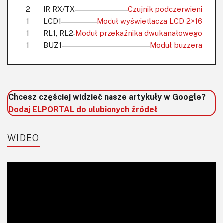
2
IR RX/TX
Czujnik podczerwieni
1
LCD1
Moduł wyświetlacza LCD 2×16
1
RL1, RL2
Moduł przekaźnika dwukanałowego
1
BUZ1
Moduł buzzera
Chcesz częściej widzieć nasze artykuły w Google?
Dodaj ELPORTAL do ulubionych źródeł
WIDEO