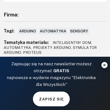
Firma:
Tagi:
ARDUINO
AUTOMATYKA
SENSORY
Tematyka materiału:
INTELIGENTNY DOM,
AUTOMATYKA, PROJEKTY ARDUINO, SYMULATOR
ARDUINO, PROTEUS
Zapisując się na nasz newsletter możesz
AUTOR
otrzymać
GRATIS
najnowsze e-wydanie magazynu "Elektronika
Syed Zain
NAPISZ DO
dla Wszystkich"
AUTORA
Nasir
ZAPISZ SIĘ
Założyciel "The Engineering Projects"
(TEP), od 2009 roku programista.