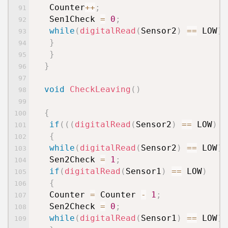
Counter
++
;
Sen1Check
=
0
;
while
(
digitalRead
(
Sensor2
)
==
LOW
)
;
}
}
}
void
CheckLeaving
(
)
{
if
(
(
(
digitalRead
(
Sensor2
)
==
LOW
)
|
{
while
(
digitalRead
(
Sensor2
)
==
LOW
)
;
Sen2Check
=
1
;
if
(
digitalRead
(
Sensor1
)
==
LOW
)
{
Counter
=
Counter
-
1
;
Sen2Check
=
0
;
while
(
digitalRead
(
Sensor1
)
==
LOW
)
;