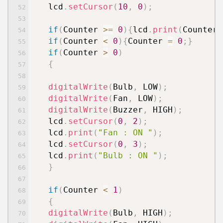
lcd
.
setCursor
(
10
,
0
)
;
if
(
Counter
>=
0
)
{
lcd
.
print
(
Counter
)
if
(
Counter
<
0
)
{
Counter
=
0
;
}
if
(
Counter
>
0
)
{
digitalWrite
(
Bulb
,
LOW
)
;
digitalWrite
(
Fan
,
LOW
)
;
digitalWrite
(
Buzzer
,
HIGH
)
;
lcd
.
setCursor
(
0
,
2
)
;
lcd
.
print
(
"Fan : ON "
)
;
lcd
.
setCursor
(
0
,
3
)
;
lcd
.
print
(
"Bulb : ON "
)
;
}
if
(
Counter
<
1
)
{
digitalWrite
(
Bulb
,
HIGH
)
;