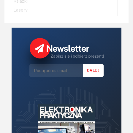
Książki
Lasery
LED/LCD/OLED
Mechatronika
Mikrokontrolery (MCV,μC)
Moc
Moduły
Narzędzia
Optoelektronika
PCB/Montaż
Podstawy elektroniki
Podzespoły bierne
Półprzewodniki
Pomiary i testy
Projektowanie