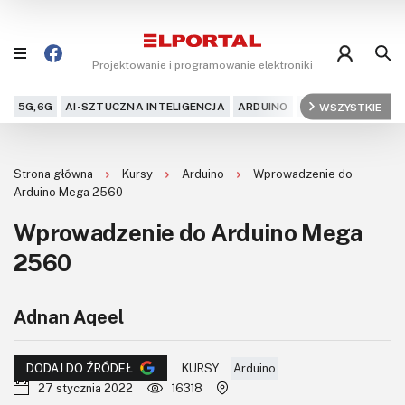
Projektowanie i programowanie elektroniki
5G,6G
AI-SZTUCZNA INTELIGENCJA
ARDUINO
ARM
WSZYSTKIE
AUDIO
AU
Blog
Strona główna
Kursy
Arduino
Wprowadzenie do
Projekty
Arduino Mega 2560
Wprowadzenie do Arduino Mega
Kursy
2560
DIY+
Adnan Aqeel
Czytelnia
Dla Ciebie
KURSY
Arduino
DODAJ DO ŹRÓDEŁ
27 stycznia 2022
16318