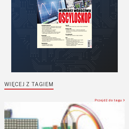
Raspberry Pi
Retro
Komunikacja, RF
Robotyka
SBC-SIP-SoC-CoM
Sensory
Silniki i serwo
Software
Sterowanie
Transformatory
WIĘCEJ Z TAGIEM
Tranzystory
Wyświetlacze
Przejdź do tagu
Wzmacniacze
Zasilanie