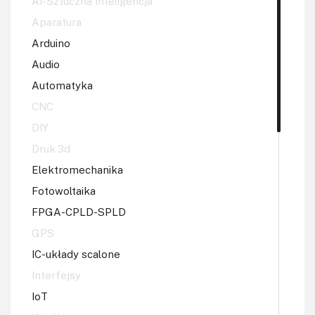
AI-Sztuczna Inteligencja
Aparatura
Arduino
Audio
Automatyka
CNC
DIY
Druk 3d
Elektromechanika
Fotowoltaika
FPGA-CPLD-SPLD
GPS
IC-układy scalone
Interfejsy
IoT