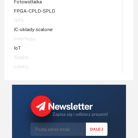
Fotowoltaika
FPGA-CPLD-SPLD
GPS
IC-układy scalone
Interfejsy
IoT
Książki
Lasery
LED/LCD/OLED
Mechatronika
Mikrokontrolery (MCV,μC)
Moc
Moduły
Narzędzia
Optoelektronika