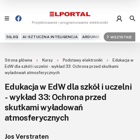
Projektowanie i programowanie elektroniki
5G,6G
AI-SZTUCZNA INTELIGENCJA
ARDUINO
ARM
WSZYSTKIE
AUDIO
AU
Blog
Strona główna
Kursy
Podstawy elektroniki
Edukacja w
Projekty
EdW dla szkół i uczelni - wykład 33: Ochrona przed skutkami
wyładowań atmosferycznych
Kursy
Edukacja w EdW dla szkół i uczelni
- wykład 33: Ochrona przed
DIY+
skutkami wyładowań
Czytelnia
atmosferycznych
Dla Ciebie
Jos Verstraten