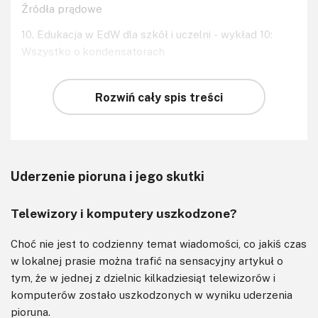
Źródła prądowe
10. Edukacja w EdW dla szkół i uczelni - wykład 10:
Wszystko o kondensatorach
Rozwiń cały spis treści
Uderzenie pioruna i jego skutki
Telewizory i komputery uszkodzone?
Choć nie jest to codzienny temat wiadomości, co jakiś czas
w lokalnej prasie można trafić na sensacyjny artykuł o
tym, że w jednej z dzielnic kilkadziesiąt telewizorów i
komputerów zostało uszkodzonych w wyniku uderzenia
pioruna.