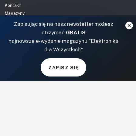
Kontakt
Magazyny
Archiwum
Zapisując się na nasz newsletter możesz
Do pobrania
otrzymać
GRATIS
NASZE SERWISY
najnowsze e-wydanie magazynu "Elektronika
dla Wszystkich"
DOM, OGRÓD I WNĘTRZA
ZAPISZ SIĘ
BudujemyDom.pl
Projekty.BudujemyDom.pl
CoZaIle.pl
Informator Budownictwa
ZielonyOgródek.pl
CzasNaWnetrze.pl
MUZYKA I DŹWIĘK
Audio.com.pl