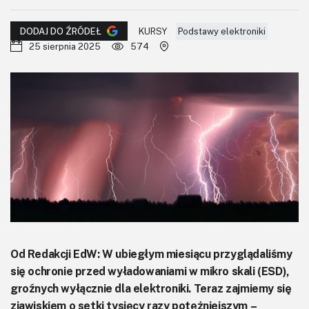
KITy AVT
KURSY
Podstawy elektroniki
DODAJ DO ŹRÓDEŁ
Kontakt
25 sierpnia 2025
574
Newsletter
Magazyny
Archiwum
Do pobrania
Od Redakcji EdW: W ubiegłym miesiącu przyglądaliśmy
się ochronie przed wyładowaniami w mikro skali (ESD),
groźnych wyłącznie dla elektroniki. Teraz zajmiemy się
zjawiskiem o setki tysięcy razy potężniejszym –