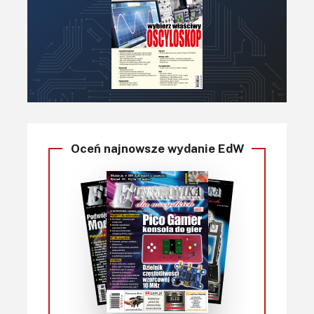
Oceń najnowsze wydanie EdW