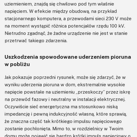
uziemieniem, znajdą się chwilowo pod tym właśnie
napięciem. W efekcie między obudową, na przykład
stacjonarnego komputera, a przewodami sieci 230 V może
na moment wystąpić różnica potencjałów rzędu 100 kV.
Nietrudno zgadnąć, że żadne urządzenie nie jest w stanie
przetrwać takiego zdarzenia.
Uszkodzenia spowodowane uderzeniem pioruna
w pobliżu
Jak pokazuje poprzedni rysunek, może się zdarzyć, że w
wyniku uderzenia pioruna w dom, ekstremalnie wysokie
napięcie powstałe na uziemieniu „przeskoczy” przez iskrę
na przewód fazowy i neutralny w instalacji elektrycznej.
Oczywiście sieć energetyczna ma stosunkowo niską
impedancję i pewną indukcyjność własną, które sprawią,
że znaczna część tak krótkiego impulsu napięciowego
zostanie pochłonięta. Mimo to, w rozdzielnicy w Twoim
domu może pojawić się bardzo krótki impuls napięciowy o