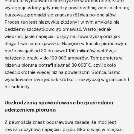
Piorun to wyładowanie elektryczne w atmosferze, które
występuje wtedy, gdy między powierzchnią ziemi a chmurą
burzową zgromadzi się znaczna różnica potencjałów.
Proces ten jest niezwykle złożony i w tym artykule nie
będziemy szczegółowo go omawiać. Warto jednak
wiedzieć, jakie napięcia i prądy mu towarzyszą oraz jak
długo trwa samo zjawisko. Napięcie w kanale piorunowym
może osiągać od 20 do nawet 100 milionów woltów, a
natężenie prądu – do 100 000 amperów. Temperatura w
rdzeniu pioruna potrafi sięgnąć 30 000°C, czyli około
sześciokrotnie więcej niż na powierzchni Słońca. Samo
wyładowanie trwa jednak krótko – zazwyczaj w granicach 1
milisekundy.
Uszkodzenia spowodowane bezpośrednim
uderzeniem pioruna
Z pewnością znasz podstawową zasadę, że moc jest
równa iloczynowi napięcia i prądu. Skoro więc w miejscu