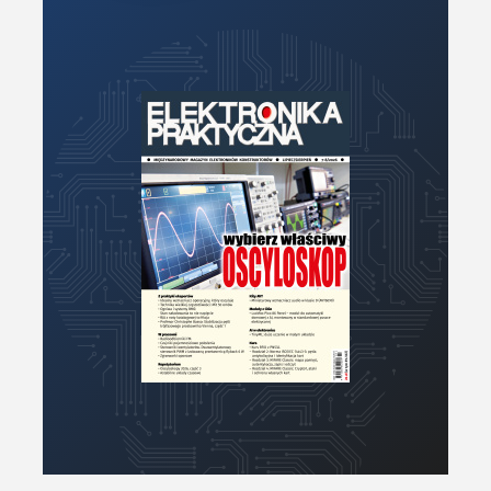
PCB/Montaż
Podstawy elektroniki
Podzespoły bierne
Półprzewodniki
Pomiary i testy
Projektowanie
Raspberry Pi
Retro
Komunikacja, RF
Robotyka
SBC-SIP-SoC-CoM
Sensory
Silniki i serwo
Software
Sterowanie