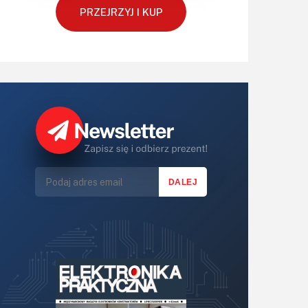
Silniki i serwo
PRZEJRZYJ I KUP
Software
Sterowanie
Transformatory
Tranzystory
Wyświetlacze
Wzmacniacze
Zasilanie