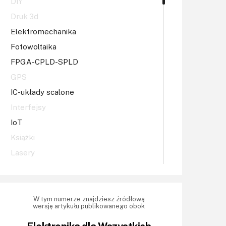
DIY
Druk 3d
Elektromechanika
Fotowoltaika
FPGA-CPLD-SPLD
GPS
IC-układy scalone
Interfejsy
IoT
Książki
Lasery
LED/LCD/OLED
Mechatronika
Mikrokontrolery (MCV,μC)
W tym numerze znajdziesz źródłową
wersję artykułu publikowanego obok
Moc