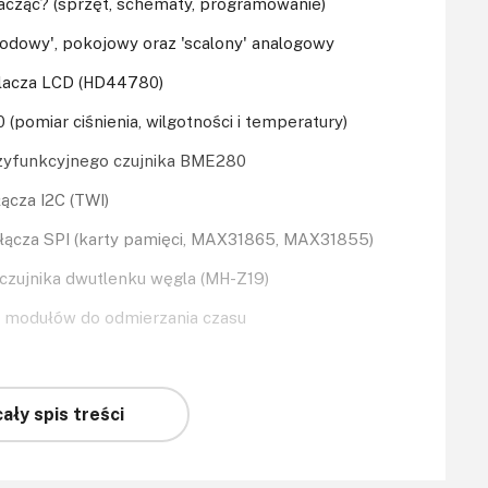
k zacząć? (sprzęt, schematy, programowanie)
diodowy', pokojowy oraz 'scalony' analogowy
tlacza LCD (HD44780)
 (pomiar ciśnienia, wilgotności i temperatury)
 trzyfunkcyjnego czujnika BME280
łącza I2C (TWI)
e łącza SPI (karty pamięci, MAX31865, MAX31855)
 czujnika dwutlenku węgla (MH-Z19)
ie modułów do odmierzania czasu
ały spis treści