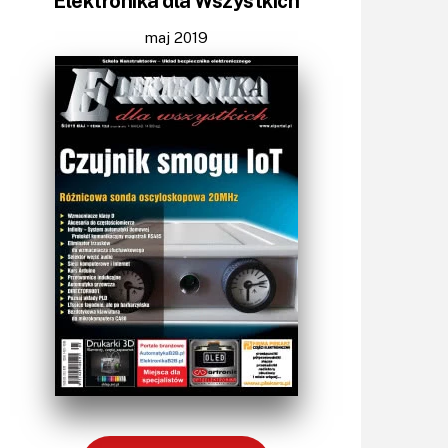
Elektronika dla Wszystkich
Moduły
Narzędzia
maj 2019
Optoelektronika
PCB/Montaż
Podstawy elektroniki
Podzespoły bierne
Półprzewodniki
Pomiary i testy
Projektowanie
Raspberry Pi
Retro
Komunikacja, RF
Robotyka
SBC-SIP-SoC-CoM
Sensory