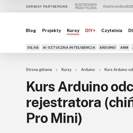
SERWISY PARTNERSKIE:
Blog
Projekty
Kursy
DIY+
Czytelnia
Dl
5G,6G
AI-SZTUCZNA INTELIGENCJA
ARDUINO
ARM
Strona główna
Kursy
Arduino
Kurs Arduino odc
Kurs Arduino odc
rejestratora (chi
Pro Mini)