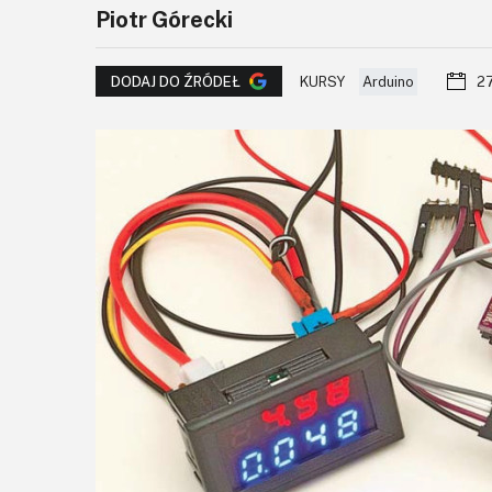
Piotr Górecki
KURSY
Arduino
27
DODAJ DO ŹRÓDEŁ