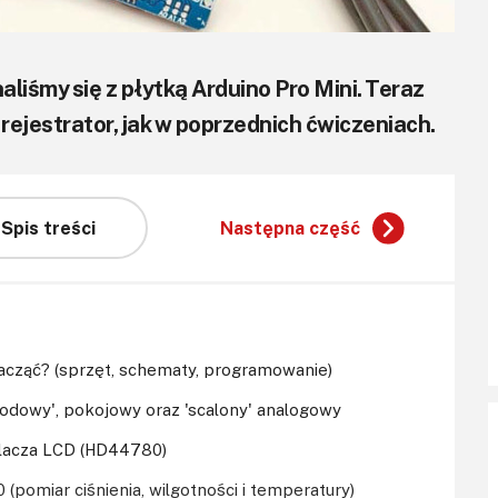
iśmy się z płytką Arduino Pro Mini. Teraz
rejestrator, jak w poprzednich ćwiczeniach.
Spis treści
Następna część
k zacząć? (sprzęt, schematy, programowanie)
diodowy', pokojowy oraz 'scalony' analogowy
tlacza LCD (HD44780)
 (pomiar ciśnienia, wilgotności i temperatury)