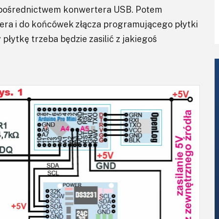
a pośrednictwem konwertera USB. Potem
a i do końcówek złącza programującego płytki
ytkę trzeba będzie zasilić z jakiegoś