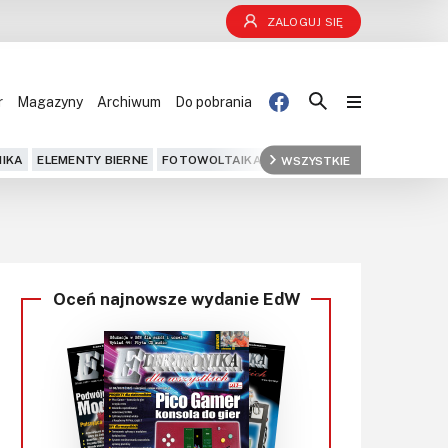
ZALOGUJ SIĘ
r
Magazyny
Archiwum
Do pobrania
Blog
IKA
ELEMENTY BIERNE
FOTOWOLTAIKA
FPGA
WSZYSTKIE
GPS
IOT
KOMPU
Projekty
Kursy
Oceń najnowsze wydanie EdW
DIY+
Czytelnia
Dla Ciebie