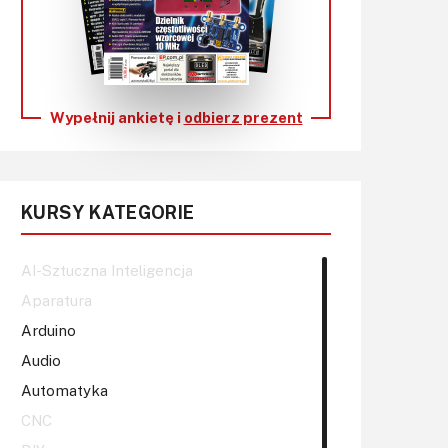
KITy AVT
Kontakt
Newsletter
Wypełnij ankietę i
odbierz prezent
Magazyny
Archiwum
KURSY KATEGORIE
Do pobrania
AI-Sztuczna Inteligencja
Aparatura
Arduino
Audio
Automatyka
CNC