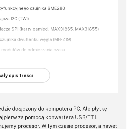
 trzyfunkcyjnego czujnika BME280
łącza I2C (TWI)
e łącza SPI (karty pamięci, MAX31865, MAX31855)
 czujnika dwutlenku węgla (MH-Z19)
ie modułów do odmierzania czasu
ały spis treści
będzie dołączony do komputera PC. Ale płytkę
najpierw za pomocą konwertera USB/TTL
ujemy procesor. W tym czasie procesor, a nawet