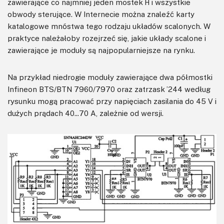
zawierające co najmniej jeden mostek H i wszystkie
obwody sterujące. W Internecie można znaleźć karty
katalogowe mnóstwa tego rodzaju układów scalonych. W
praktyce należałoby rozejrzeć się, jakie układy scalone i
zawierające je moduły są najpopularniejsze na rynku.
Na przykład niedrogie moduły zawierające dwa półmostki
Infineon BTS/BTN 7960/7970 oraz zatrzask ’244 według
rysunku mogą pracować przy napięciach zasilania do 45 V i
dużych prądach 40...70 A, zależnie od wersji.