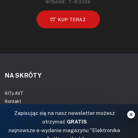
WYDANIE: 7–8/2026
KUP TERAZ
NA SKRÓTY
KITy AVT
Kontakt
Magazyny
Zapisując się na nasz newsletter możesz
Archiwum
otrzymać
GRATIS
Do pobrania
najnowsze e-wydanie magazynu "Elektronika
NASZE SERWISY