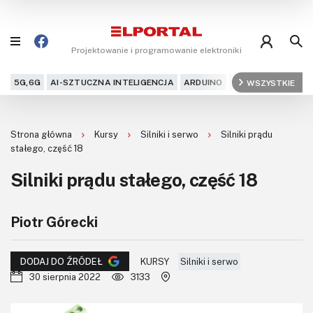
Projektowanie i programowanie elektroniki
5G,6G
AI-SZTUCZNA INTELIGENCJA
ARDUINO
ARM
WSZYSTKIE
AUDIO
AU
Blog
Strona główna
Kursy
Silniki i serwo
Silniki prądu
Projekty
stałego, część 18
Silniki prądu stałego, część 18
Kursy
DIY+
Piotr Górecki
Czytelnia
KURSY
Silniki i serwo
DODAJ DO ŹRÓDEŁ
30 sierpnia 2022
3133
Dla Ciebie