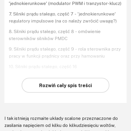
'jednokierunkowe' (modulator PWM i tranzystor-klucz)
7. Silniki prądu stałego, część 7 - 'jednokierunkowe'
regulatory impulsowe (na co należy zwrócić uwagę?)
8. Silniki prądu stałego, część 8 - omówienie
sterowników silników PMDC
9. Silniki prądu stałego, część 9 - rola sterownika przy
pracy w funkcji prądnicy oraz przy hamowaniu
10. Silniki prądu stałego, część 16
Rozwiń cały spis treści
I tak istnieją rozmaite układy scalone przeznaczone do
zasilania napięciem od kilku do kilkudziesięciu woltów,