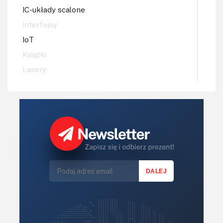
IC-układy scalone
Interfejsy
IoT
Książki
Lasery
LED/LCD/OLED
Mechatronika
Mikrokontrolery (MCV,μC)
Moc
Moduły
Narzędzia
Optoelektronika
PCB/Montaż
Podstawy elektroniki
Podzespoły bierne