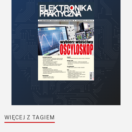
Półprzewodniki
Pomiary i testy
Projektowanie
Raspberry Pi
Retro
Komunikacja, RF
Robotyka
SBC-SIP-SoC-CoM
Sensory
Silniki i serwo
Software
Sterowanie
Transformatory
WIĘCEJ Z TAGIEM
Tranzystory
Wyświetlacze