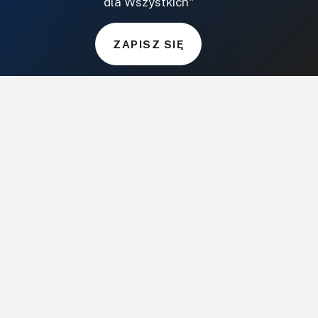
dla Wszystkich"
DOM, OGRÓD I WNĘTRZA
ZAPISZ SIĘ
BudujemyDom.pl
Projekty.BudujemyDom.pl
CoZaIle.pl
Informator Budownictwa
ZielonyOgródek.pl
CzasNaWnetrze.pl
MUZYKA I DŹWIĘK
Audio.com.pl
MagazynGitarzysta.pl
MagazynPerkusista.pl
EstradaiStudio.pl
ELEKTRONIKA I AUTOMATYKA