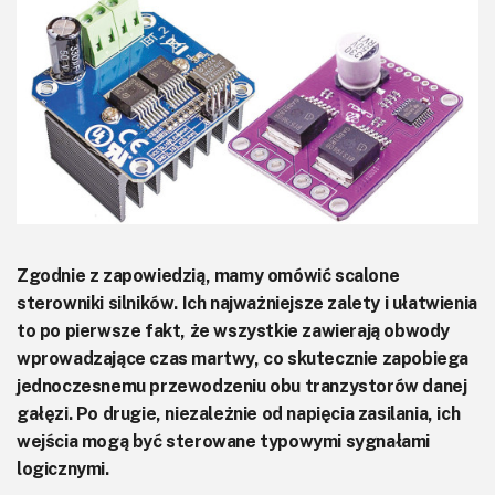
KITy AVT
Kontakt
Newsletter
Magazyny
Archiwum
Do pobrania
Zgodnie z zapowiedzią, mamy omówić scalone
sterowniki silników. Ich najważniejsze zalety i ułatwienia
to po pierwsze fakt, że wszystkie zawierają obwody
wprowadzające czas martwy, co skutecznie zapobiega
jednoczesnemu przewodzeniu obu tranzystorów danej
gałęzi. Po drugie, niezależnie od napięcia zasilania, ich
wejścia mogą być sterowane typowymi sygnałami
logicznymi.