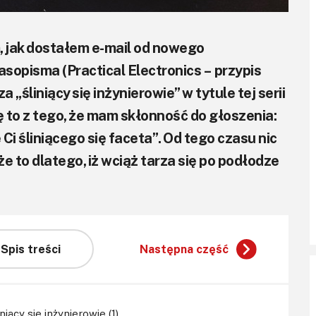
m, jak dostałem e-mail od nowego
opisma (Practical Electronics – przypis
 „śliniący się inżynierowie” w tytule tej serii
 to z tego, że mam skłonność do głoszenia:
Ci śliniącego się faceta”. Od tego czasu nic
e to dlatego, iż wciąż tarza się po podłodze
Spis treści
Następna część
iący się inżynierowie (1)