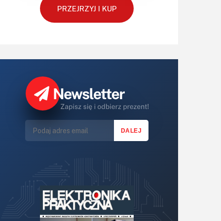
Retro
PRZEJRZYJ I KUP
Komunikacja, RF
Robotyka
SBC-SIP-SoC-CoM
Sensory
Silniki i serwo
Software
Sterowanie
Transformatory
Tranzystory
Wyświetlacze
Wywiady
Wzmacniacze
Zasilanie
Felietony