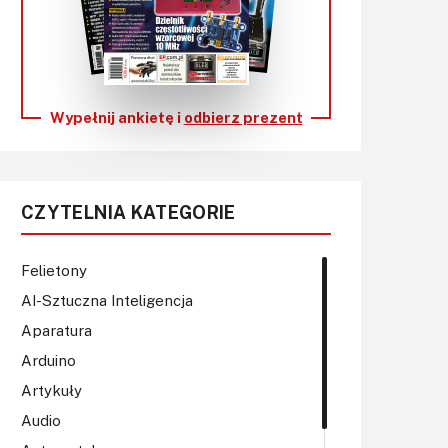
KITy AVT
Kontakt
Newsletter
Wypełnij ankietę i
odbierz prezent
Magazyny
Archiwum
CZYTELNIA KATEGORIE
Do pobrania
Felietony
AI-Sztuczna Inteligencja
Aparatura
Arduino
Artykuły
Audio