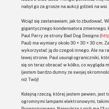
nabył go za grosze na aukcji gdzieś na wsi.
Wciąż się zastanawiam, jak to zbudować. W
gigantycznego kondensatora zmiennego, kt
Paul Parry ze strony Bad Dog Designs (
htt
Paul) ma wymiary około 30 × 30 × 30 cm. 
wykorzystać ją do czegoś innego. Ale na r
lewej stronie. Paul usunął ograniczniki, k
się on teraz obracać w kółko, co wygląda 
(jestem bardzo dumny ze swojej skromności)
niż Twój!
Kolejną rzeczą, której jestem pewien, jest t
ogromnymi lampami elektronowymi, takimi j
Prognozującego. Najwyższa z nich ma 13 cali