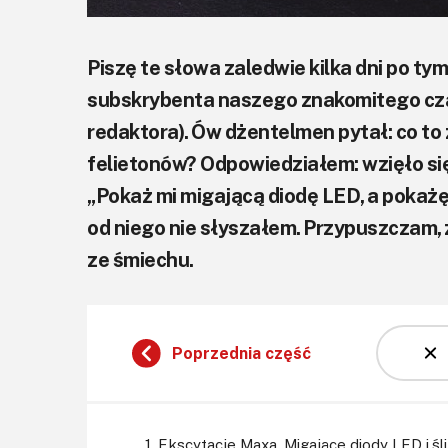
Piszę te słowa zaledwie kilka dni po ty
subskrybenta naszego znakomitego czas
redaktora). Ów dżentelmen pytał: co to za
felietonów? Odpowiedziałem: wzięło się
„Pokaż mi migającą diodę LED, a pokażę 
od niego nie słyszałem. Przypuszczam, ż
ze śmiechu.
Poprzednia część
1. Ekscytacje Maxa. Migające diody LED i ślin