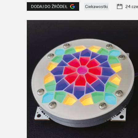
Ciekawostki
24 cz
DODAJ DO ŹRÓDEŁ