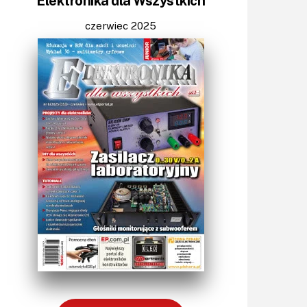
Elektronika dla Wszystkich
LED/LCD/OLED
Mechatronika
czerwiec 2025
Mikrokontrolery (MCV,μC)
Moc
Moduły
Narzędzia
Optoelektronika
PCB/Montaż
Podstawy elektroniki
Podzespoły bierne
Półprzewodniki
Pomiary i testy
Porady
Projektowanie
Raspberry Pi