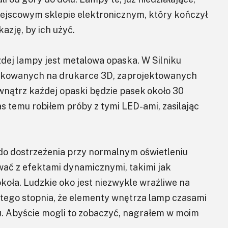
iejscowym sklepie elektronicznym, który kończył
azję, by ich użyć.
dej lampy jest metalowa opaska. W Silniku
kowanych na drukarce 3D, zaprojektowanych
nątrz każdej opaski będzie pasek około 30
s temu robiłem próby z tymi LED-ami, zasilając
 do dostrzeżenia przy normalnym oświetleniu
ać z efektami dynamicznymi, takimi jak
oła. Ludzkie oko jest niezwykle wrażliwe na
o tego stopnia, że elementy wnętrza lamp czasami
. Abyście mogli to zobaczyć, nagrałem w moim