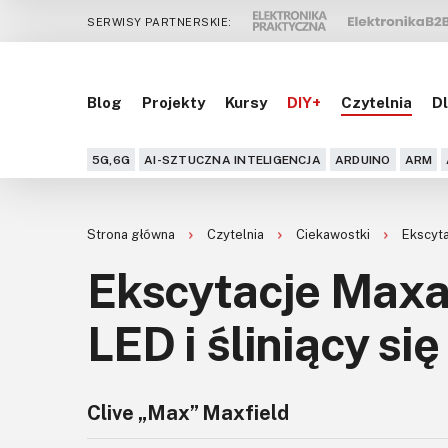
SERWISY PARTNERSKIE:
Blog
Projekty
Kursy
DIY+
Czytelnia
Dl
5G,6G
AI-SZTUCZNA INTELIGENCJA
ARDUINO
ARM
Strona główna
Czytelnia
Ciekawostki
Ekscyta
Ekscytacje Maxa
LED i śliniący si
Clive „Max” Maxfield