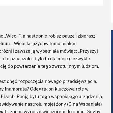
Więc...”, a następnie robisz pauzę i zbierasz
Hmm... Wiele księżyców temu miałem
próżni i zawsze ją wypełniała mówiąc: „Przyszyj
co to oznaczało i było to dla mnie niezwykle
encję do powtarzania tego zwrotu innym ludziom.
st chęć rozpoczęcia nowego przedsięwzięcia.
ny Inamorata? Odegrał on kluczową rolę w
 LEDach. Racją bytu tego wspaniałego urządzenia,
zewidywanie nastroju mojej żony (Gina Wspaniała)
e wiatr, zanim wyruszę wieczorem do domu. Gdyby