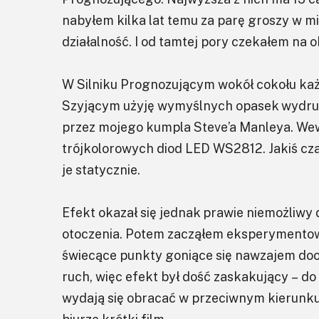
nabyłem kilka lat temu za parę groszy w m
działalność. I od tamtej pory czekałem na ok
W Silniku Prognozującym wokół cokołu każ
Szyjącym użyję wymyślnych opasek wydru
przez mojego kumpla Steve’a Manleya. Wew
trójkolorowych diod LED WS2812. Jakiś cza
je statycznie.
Efekt okazał się jednak prawie niemożliwy
otoczenia. Potem zacząłem eksperymentow
świecące punkty goniące się nawzajem dook
ruch, więc efekt był dość zaskakujący – d
wydają się obracać w przeciwnym kierunku