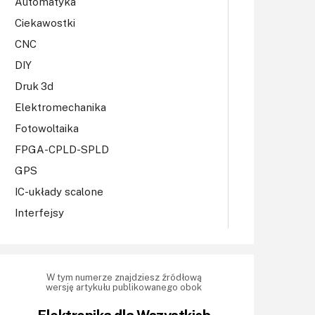
Automatyka
Ciekawostki
CNC
DIY
Druk 3d
Elektromechanika
Fotowoltaika
FPGA-CPLD-SPLD
GPS
IC-układy scalone
Interfejsy
IoT
Konkursy
Książki
W tym numerze znajdziesz źródłową
wersję artykułu publikowanego obok
Lasery