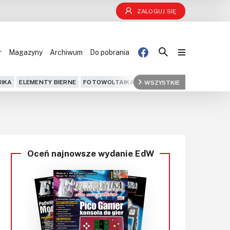
ZALOGUJ SIĘ
r
Magazyny
Archiwum
Do pobrania
Blog
IKA
ELEMENTY BIERNE
FOTOWOLTAIKA
FPGA
WSZYSTKIE
GPS
IOT
KOMPU
Projekty
Kursy
Oceń najnowsze wydanie EdW
DIY+
Czytelnia
Dla Ciebie