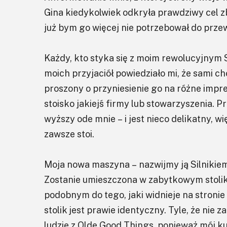
Gina kiedykolwiek odkryła prawdziwy cel 
już bym go więcej nie potrzebował do przewi
Każdy, kto styka się z moim rewolucyjnym 
moich przyjaciół powiedziało mi, że sami ch
proszony o przyniesienie go na różne imprez
stoisko jakiejś firmy lub stowarzyszenia. P
wyższy ode mnie – i jest nieco delikatny, w
zawsze stoi.
Moja nowa maszyna – nazwijmy ją Silnikiem
Zostanie umieszczona w zabytkowym stolik
podobnym do tego, jaki widnieje na stronie
stolik jest prawie identyczny. Tyle, że nie 
ludzie z Olde Good Things, ponieważ mój 