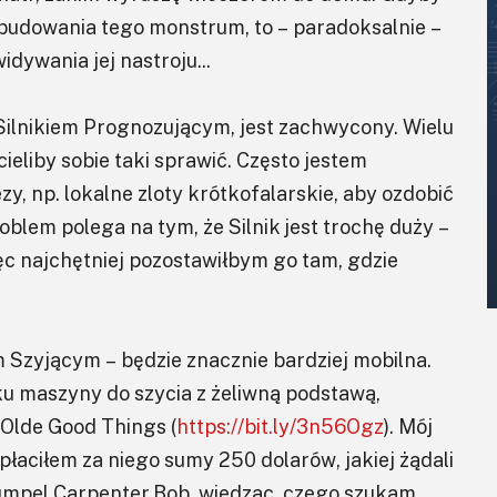
zbudowania tego monstrum, to – paradoksalnie –
dywania jej nastroju...
Silnikiem Prognozującym, jest zachwycony. Wielu
cieliby sobie taki sprawić. Często jestem
y, np. lokalne zloty krótkofalarskie, aby ozdobić
roblem polega na tym, że Silnik jest trochę duży –
ięc najchętniej pozostawiłbym go tam, gdzie
 Szyjącym – będzie znacznie bardziej mobilna.
u maszyny do szycia z żeliwną podstawą,
 Olde Good Things (
https://bit.ly/3n56Ogz
). Mój
zapłaciłem za niego sumy 250 dolarów, jakiej żądali
kumpel Carpenter Bob, wiedząc, czego szukam,