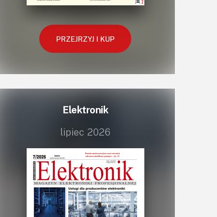
Projektowanie
Raspberry Pi
PRZEJRZYJ I KUP
Retro
Komunikacja, RF
Robotyka
SBC/SIP/SoC/COM
Sensory
Elektronik
Silniki i serwo
Software
lipiec 2026
Sterowanie
Transformatory
Tranzystory
Wyświetlacze
Wzmacniacze