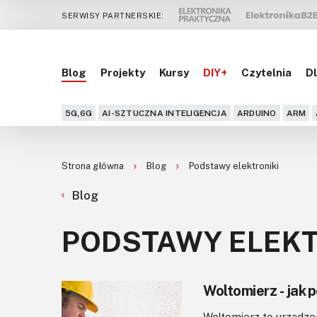
SERWISY PARTNERSKIE:
Blog
Projekty
Kursy
DIY+
Czytelnia
Dl
5G,6G
AI-SZTUCZNA INTELIGENCJA
ARDUINO
ARM
Strona główna
Blog
Podstawy elektroniki
Blog
PODSTAWY ELEKT
Woltomierz - jak 
Woltomierz to urządzen