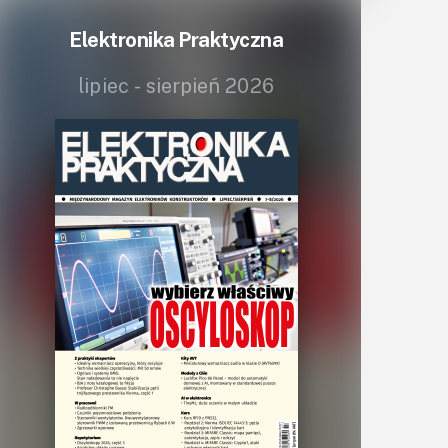
Komputery
Elektronika Praktyczna
Książki
lipiec - sierpień 2026
Lasery
LED/LCD/OLED
Mechatronika
Mikrokontrolery (MCU,μC)
Moc
Moduły
Narzędzia
Optoelektronika
PCB/Montaż
Podstawy elektroniki
Podzespoły bierne
Półprzewodniki
Pomiary i testy