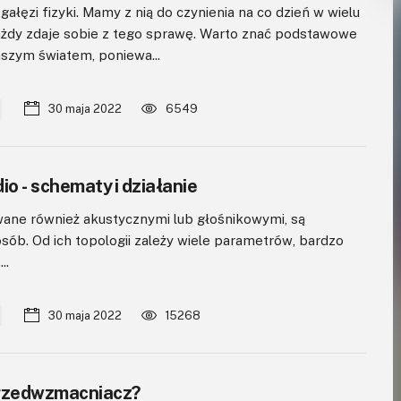
gałęzi fizyki. Mamy z nią do czynienia na co dzień w wielu
każdy zdaje sobie z tego sprawę. Warto znać podstawowe
aszym światem, poniewa...
30 maja 2022
6549
o - schematy i działanie
ane również akustycznymi lub głośnikowymi, są
ób. Od ich topologii zależy wiele parametrów, bardzo
..
30 maja 2022
15268
przedwzmacniacz?