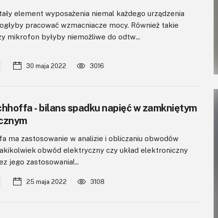
tały element wyposażenia niemal każdego urządzenia
 mogłyby pracować wzmacniacze mocy. Również takie
zy mikrofon byłyby niemożliwe do odtw...
30 maja 2022
3016
chhoffa - bilans spadku napięć w zamkniętym
ycznym
fa ma zastosowanie w analizie i obliczaniu obwodów
Jakikolwiek obwód elektryczny czy układ elektroniczny
z jego zastosowania!...
25 maja 2022
3108