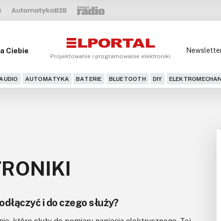
a Ciebie
Newslette
Projektowanie i programowanie elektroniki
AUDIO
AUTOMATYKA
BATERIE
BLUETOOTH
DIY
ELEKTROMECHAN
RONIKI
podłączyć i do czego służy?
ie, które służy do pomiaru napięcia elektrycznego. Tej