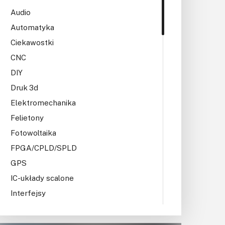
KITy AVT
Audio
Kontakt
Automatyka
Ciekawostki
Newsletter
CNC
Magazyny
DIY
Druk 3d
Archiwum
Elektromechanika
Felietony
Do pobrania
Fotowoltaika
FPGA/CPLD/SPLD
GPS
IC-układy scalone
Interfejsy
IoT
Koła Naukowe