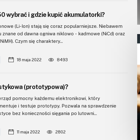
0 wybrać i gdzie kupić akumulatorki?
onowe (Li-Ion) stają się coraz popularniejsze. Niebawem
u znane od dawna ogniwa niklowo - kadmowe (NiCd) oraz
iMH). Czym się charaktery...
18 maja 2022
8493
a stykowa (prototypowa)?
yrząd pomocny każdemu elektronikowi, który
entuje i testuje prototypy. Pozwala na sprawdzenie
ktyce bez konieczności sięgania po lutowni...
11 maja 2022
2802