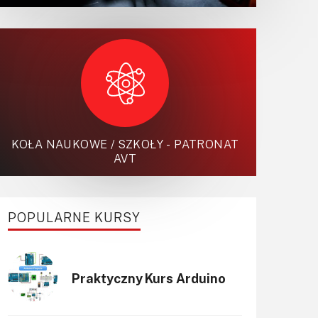
KOŁA NAUKOWE / SZKOŁY - PATRONAT
AVT
POPULARNE KURSY
Praktyczny Kurs Arduino