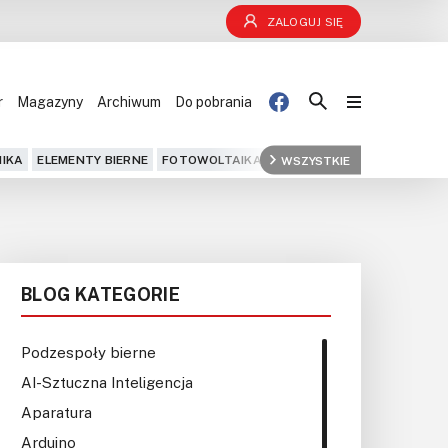
ZALOGUJ SIĘ
r
Magazyny
Archiwum
Do pobrania
Blog
IKA
ELEMENTY BIERNE
FOTOWOLTAIKA
FPGA
WSZYSTKIE
GPS
IOT
KOMPU
Projekty
Kursy
BLOG KATEGORIE
DIY+
Czytelnia
Podzespoły bierne
AI-Sztuczna Inteligencja
Dla Ciebie
Aparatura
Arduino