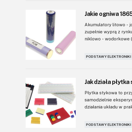
Jakie ogniwa 1865
Akumulatory litowo - j
zupełnie wyprą z rynk
niklowo - wodorkowe (N
PODSTAWY ELEKTRONIKI
Jak działa płytk
Płytka stykowa to prz
samodzielnie eksperym
działania układu w pra
PODSTAWY ELEKTRONIKI