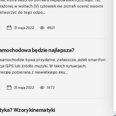
yrażonej w woltach [V] człowiek nie potrafi ocenić swoimi
stworzyć do tego odpo...
31 maja 2022
4821
samochodowa będzie najlepsza?
samochodzie bywa przydatne, zwłaszcza, jeżeli smartfon
ja GPS lub źródło muzyki. W takich sytuacjach,
rgię pobieraną z niewielkiego aku...
31 maja 2022
1972
atyka? Wzory kinematyki