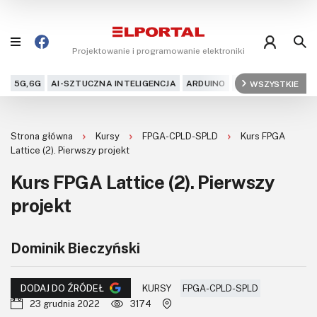
Projektowanie i programowanie elektroniki
5G,6G
AI-SZTUCZNA INTELIGENCJA
ARDUINO
ARM
WSZYSTKIE
AUDIO
AU
Blog
Strona główna
Kursy
FPGA-CPLD-SPLD
Kurs FPGA
Projekty
Lattice (2). Pierwszy projekt
Kurs FPGA Lattice (2). Pierwszy
Kursy
projekt
DIY+
Dominik Bieczyński
Czytelnia
Dla Ciebie
KURSY
FPGA-CPLD-SPLD
DODAJ DO ŹRÓDEŁ
23 grudnia 2022
3174