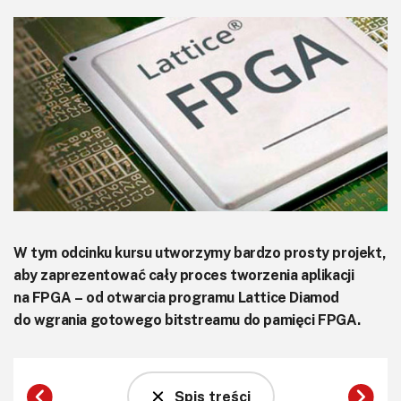
KITy AVT
Kontakt
Newsletter
Magazyny
Archiwum
Do pobrania
W tym odcinku kursu utworzymy bardzo prosty projekt,
aby zaprezentować cały proces tworzenia aplikacji
na FPGA – od otwarcia programu Lattice Diamod
do wgrania gotowego bitstreamu do pamięci FPGA.
Spis treści