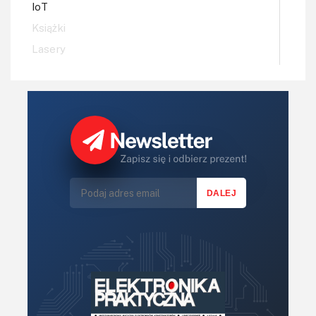
IoT
Książki
Lasery
LED/LCD/OLED
Mechatronika
Mikrokontrolery (MCV,μC)
Moc
Moduły
Narzędzia
Optoelektronika
PCB/Montaż
Podstawy elektroniki
Podzespoły bierne
Półprzewodniki
Pomiary i testy