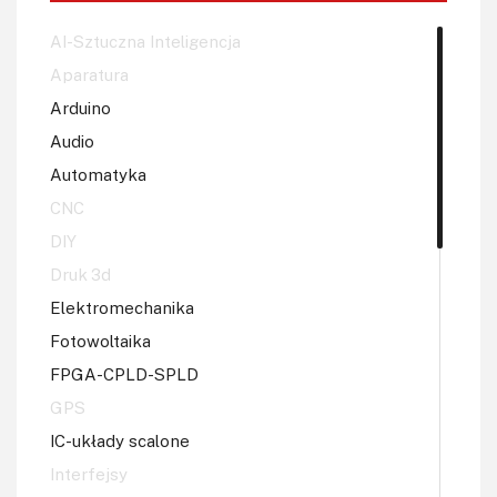
AI-Sztuczna Inteligencja
Aparatura
Arduino
Audio
Automatyka
CNC
DIY
Druk 3d
Elektromechanika
Fotowoltaika
FPGA-CPLD-SPLD
GPS
IC-układy scalone
Interfejsy