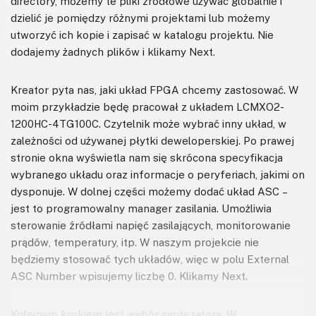
directory, możemy te pliki źródłowe używać globalnie i
dzielić je pomiędzy różnymi projektami lub możemy
utworzyć ich kopie i zapisać w katalogu projektu. Nie
dodajemy żadnych plików i klikamy Next.
Kreator pyta nas, jaki układ FPGA chcemy zastosować. W
moim przykładzie będę pracował z układem LCMXO2-
1200HC-4TG100C. Czytelnik może wybrać inny układ, w
zależności od używanej płytki deweloperskiej. Po prawej
stronie okna wyświetla nam się skrócona specyfikacja
wybranego układu oraz informacje o peryferiach, jakimi on
dysponuje. W dolnej części możemy dodać układ ASC –
jest to programowalny manager zasilania. Umożliwia
sterowanie źródłami napięć zasilających, monitorowanie
prądów, temperatury, itp. W naszym projekcie nie
będziemy stosować tych układów, więc w polu External
ASC Number wpisujemy liczbę 0. Klikamy Next.
Kolejnym krokiem jest wybór syntezatora. W