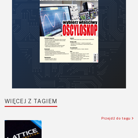
Projektowanie
Raspberry Pi
Retro
Komunikacja, RF
Robotyka
SBC-SIP-SoC-CoM
Sensory
Silniki i serwo
Software
Sterowanie
Transformatory
WIĘCEJ Z TAGIEM
Tranzystory
Wyświetlacze
Przejdź do tagu
Wzmacniacze
Zasilanie