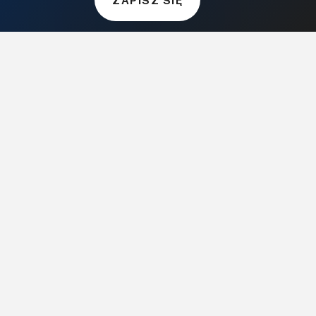
Audio.com.pl
MagazynGitarzysta.pl
MagazynPerkusista.pl
EstradaiStudio.pl
ELEKTRONIKA I AUTOMATYKA
ElektronikaB2B.pl
AutomatykaB2B.pl
Elektronika Praktyczna
Elportal.pl
Świat Radio
FOTOGRAFIA, EDUKACJA I HI-TECH
Fotopolis.pl
ZDROWIE I RODZINA
KtoCieWyleczy.pl