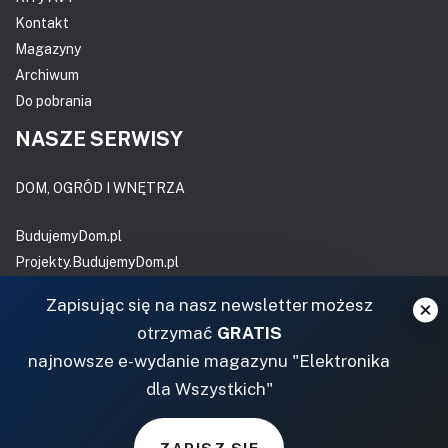
Kontakt
Magazyny
Archiwum
Do pobrania
NASZE SERWISY
DOM, OGRÓD I WNĘTRZA
BudujemyDom.pl
Projekty.BudujemyDom.pl
CoZaIle.pl
Zapisując się na nasz newsletter możesz
Informator Budownictwa
otrzymać
GRATIS
ZielonyOgródek.pl
najnowsze e-wydanie magazynu "Elektronika
CzasNaWnetrze.pl
dla Wszystkich"
MUZYKA I DŹWIĘK
ZAPISZ SIĘ