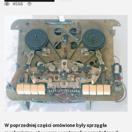
KITy AVT
4556
Kontakt
Newsletter
Magazyny
Archiwum
Do pobrania
W poprzedniej części omówione były sprzęgła