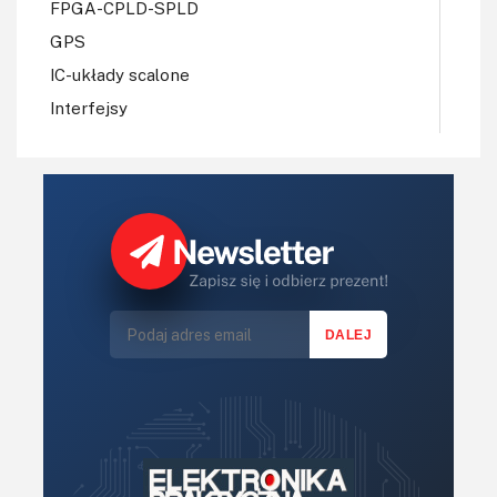
FPGA-CPLD-SPLD
GPS
IC-układy scalone
Interfejsy
IoT
Konkursy
Książki
Lasery
LED/LCD/OLED
Mechatronika
Mikrokontrolery (MCV,μC)
Moc
Moduły
Narzędzia
Optoelektronika