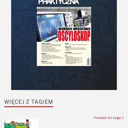
PCB/Montaż
Podstawy elektroniki
Podzespoły bierne
Półprzewodniki
Pomiary i testy
Porady
Projektowanie
Raspberry Pi
Retro
Komunikacja, RF
Robotyka
SBC-SIP-SoC-CoM
WIĘCEJ Z TAGIEM
Sensory
Silniki i serwo
Przejdź do tagu
Software