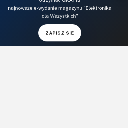
NASZE SERWISY
najnowsze e-wydanie magazynu "Elektronika
dla Wszystkich"
DOM, OGRÓD I WNĘTRZA
BudujemyDom.pl
ZAPISZ SIĘ
Projekty.BudujemyDom.pl
CoZaIle.pl
Informator Budownictwa
ZielonyOgródek.pl
CzasNaWnetrze.pl
MUZYKA I DŹWIĘK
Audio.com.pl
MagazynGitarzysta.pl
MagazynPerkusista.pl
EstradaiStudio.pl
ELEKTRONIKA I AUTOMATYKA