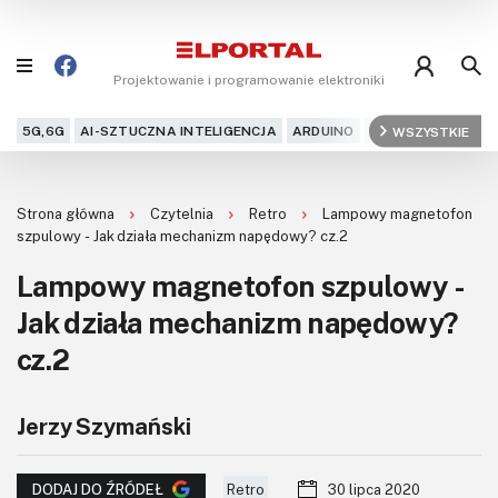
Projektowanie i programowanie elektroniki
5G,6G
AI-SZTUCZNA INTELIGENCJA
ARDUINO
ARM
WSZYSTKIE
AUDIO
AU
Blog
Strona główna
Czytelnia
Retro
Lampowy magnetofon
Projekty
szpulowy - Jak działa mechanizm napędowy? cz.2
Lampowy magnetofon szpulowy -
Kursy
Jak działa mechanizm napędowy?
DIY+
cz.2
Czytelnia
Jerzy Szymański
Dla Ciebie
Retro
30 lipca 2020
DODAJ DO ŹRÓDEŁ