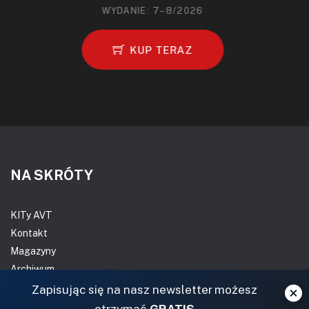
WYDANIE: 7–8/2026
KUP TERAZ
NA SKRÓTY
KITy AVT
Kontakt
Magazyny
Archiwum
Do pobrania
Zapisując się na nasz newsletter możesz
otrzymać
GRATIS