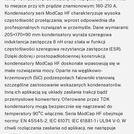
to miejsce przy ich prądzie znamionowym: 160-210 A.
Kondensatory serii ModCap HF charakteryzuje wysoka
częstotliwość przełączania, wprost odpowiednia dla
profesjonalnych rozwiązań w przemyśle. Dane wymiarami:
205×170×90 mm kondensatory wyraża szeregowa
induktancja zastępcza 8 nH oraz stała w funkcji
częstotliwości szeregowa rezystancja zastępcza (ESR).
Dzięki dobrej i prostopadłościennej konstrukcji,
kondensatory ModCap HF doskonale wpasowują się w
małe rozwiązania mocy. Oparte na węglikowo-
krzemowych (SiC) podzespołach falowniki stanowią
szczególne zastosowanie wskazanych kondensatorów.
Inną ich aplikacją są: układy zasilania trakcji bądź
przemysłowe konwertery. Oferowane przez TDK
kondensatory mogą bezpiecznie się nagrzewać do
temperatury 90°C włącznie. Seria ModCap HF obejmuje
normy: EN 45545-2, IEC 61071, IEC 61881-1 i UL94 V-0. W
chwili rozłączania zasilania od aplikacji, nie następuje