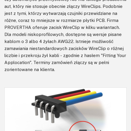
aut, który nie stosuje obecnie złączy WireClips. Podobnie
jest z tymi, którzy wytwarzają czujniki przewidziane na
różne, coraz to mniejsze w rozmiarze płytki PCB. Firma
PROVERTHA oferuje zacisk WireClip w kilku wariantach.
Dla modeli niskoprofilowych, dostępne są wersje pisane
kablom o 3 albo 4 żyłach AWG22. Istnieje możliwość
zamawiania niestandardowych zacisków WireClip o różnej
liczbie i przekroju żył kabli - zgodnie z hasłem "Fitting Your
Applocation". Terminy zamówień złączy są w pełni
zorientowane na klienta.