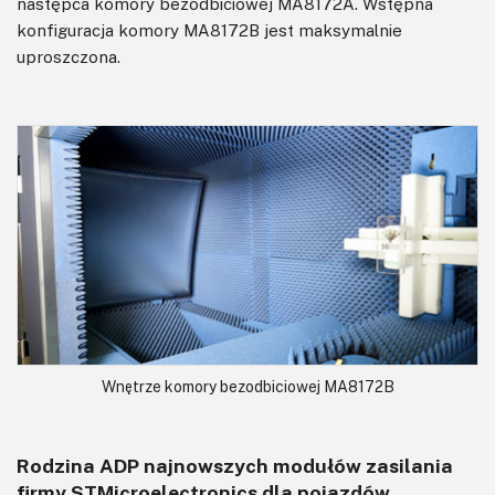
następca komory bezodbiciowej MA8172A. Wstępna
konfiguracja komory MA8172B jest maksymalnie
uproszczona.
Wnętrze komory bezodbiciowej MA8172B
Rodzina ADP najnowszych modułów zasilania
firmy STMicroelectronics dla pojazdów