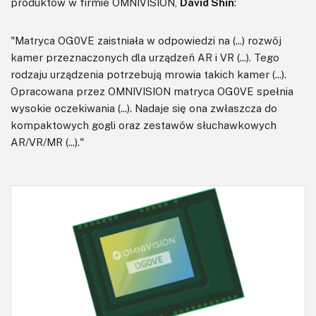
produktów w firmie OMNIVISION,
David Shin
:
"Matryca OG0VE zaistniała w odpowiedzi na (...) rozwój
kamer przeznaczonych dla urządzeń AR i VR (...). Tego
rodzaju urządzenia potrzebują mrowia takich kamer (...).
Opracowana przez OMNIVISION matryca OG0VE spełnia
wysokie oczekiwania (...). Nadaje się ona zwłaszcza do
kompaktowych gogli oraz zestawów słuchawkowych
AR/VR/MR (...)."