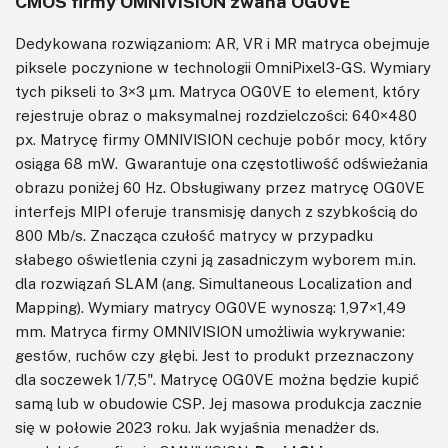
CMOS firmy OMNIVISION zwana OG0VE
Dedykowana rozwiązaniom: AR, VR i MR matryca obejmuje
piksele poczynione w technologii OmniPixel3-GS. Wymiary
tych pikseli to 3×3 µm. Matryca OG0VE to element, który
rejestruje obraz o maksymalnej rozdzielczości: 640×480
px. Matrycę firmy OMNIVISION cechuje pobór mocy, który
osiąga 68 mW. Gwarantuje ona częstotliwość odświeżania
obrazu poniżej 60 Hz. Obsługiwany przez matrycę OG0VE
interfejs MIPI oferuje transmisję danych z szybkością do
800 Mb/s. Znacząca czułość matrycy w przypadku
słabego oświetlenia czyni ją zasadniczym wyborem m.in.
dla rozwiązań SLAM (ang. Simultaneous Localization and
Mapping). Wymiary matrycy OG0VE wynoszą: 1,97×1,49
mm. Matryca firmy OMNIVISION umożliwia wykrywanie:
gestów, ruchów czy głębi. Jest to produkt przeznaczony
dla soczewek 1/7,5". Matrycę OG0VE można będzie kupić
samą lub w obudowie CSP. Jej masowa produkcja zacznie
się w połowie 2023 roku. Jak wyjaśnia menadżer ds.