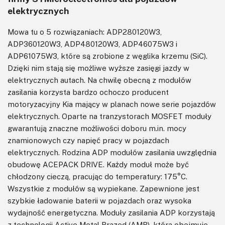
elektrycznych
Mowa tu o 5 rozwiązaniach: ADP280120W3,
ADP360120W3, ADP480120W3, ADP46075W3 i
ADP61075W3, które są zrobione z węglika krzemu (SiC).
Dzięki nim stają się możliwe wyższe zasięgi jazdy w
elektrycznych autach. Na chwilę obecną z modułów
zasilania korzysta bardzo ochoczo producent
motoryzacyjny Kia mający w planach nowe serie pojazdów
elektrycznych. Oparte na tranzystorach MOSFET moduły
gwarantują znaczne możliwości doboru m.in. mocy
znamionowych czy napięć pracy w pojazdach
elektrycznych. Rodzina ADP modułów zasilania uwzględnia
obudowę ACEPACK DRIVE. Każdy moduł może być
chłodzony cieczą, pracując do temperatury: 175°C.
Wszystkie z modułów są wypiekane. Zapewnione jest
szybkie ładowanie baterii w pojazdach oraz wysoka
wydajność energetyczna. Moduły zasilania ADP korzystają
z technologii Active Metal Brazed (AMB), która obejmuje