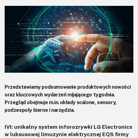
KITy AVT
Kontakt
Newsletter
Magazyny
Archiwum
Do pobrania
Przedstawiamy podsumowanie produktowych nowości
oraz kluczowych wydarzeń mijającego tygodnia.
Przegląd obejmuje m.in. układy scalone, sensory,
podzespoły bierne i narzędzia.
IVI: unikalny system inforozrywki LG Electronics
w luksusowej limuzynie elektrycznej EQS firmy