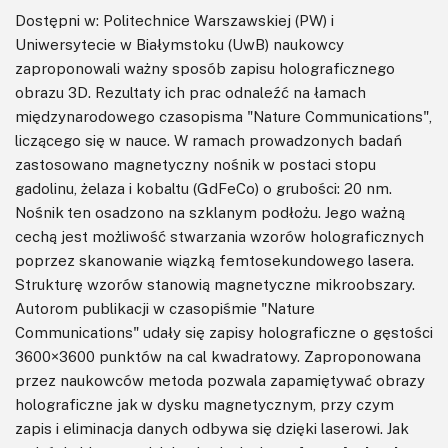
Dostępni w: Politechnice Warszawskiej (PW) i
Uniwersytecie w Białymstoku (UwB) naukowcy
zaproponowali ważny sposób zapisu holograficznego
obrazu 3D. Rezultaty ich prac odnaleźć na łamach
międzynarodowego czasopisma "Nature Communications",
liczącego się w nauce. W ramach prowadzonych badań
zastosowano magnetyczny nośnik w postaci stopu
gadolinu, żelaza i kobaltu (GdFeCo) o grubości: 20 nm.
Nośnik ten osadzono na szklanym podłożu. Jego ważną
cechą jest możliwość stwarzania wzorów holograficznych
poprzez skanowanie wiązką femtosekundowego lasera.
Strukturę wzorów stanowią magnetyczne mikroobszary.
Autorom publikacji w czasopiśmie "Nature
Communications" udały się zapisy holograficzne o gęstości
3600×3600 punktów na cal kwadratowy. Zaproponowana
przez naukowców metoda pozwala zapamiętywać obrazy
holograficzne jak w dysku magnetycznym, przy czym
zapis i eliminacja danych odbywa się dzięki laserowi. Jak