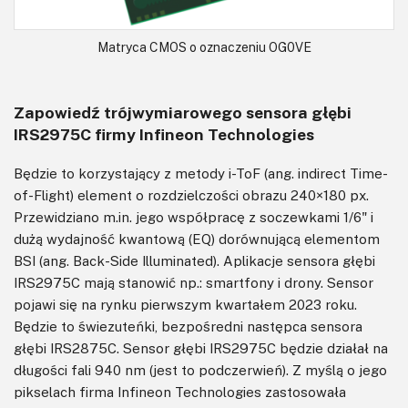
Matryca CMOS o oznaczeniu OG0VE
Zapowiedź trójwymiarowego sensora głębi
IRS2975C firmy Infineon Technologies
Będzie to korzystający z metody i-ToF (ang. indirect Time-
of-Flight) element o rozdzielczości obrazu 240×180 px.
Przewidziano m.in. jego współpracę z soczewkami 1/6" i
dużą wydajność kwantową (EQ) dorównującą elementom
BSI (ang. Back-Side Illuminated). Aplikacje sensora głębi
IRS2975C mają stanowić np.: smartfony i drony. Sensor
pojawi się na rynku pierwszym kwartałem 2023 roku.
Będzie to świezuteńki, bezpośredni następca sensora
głębi IRS2875C. Sensor głębi IRS2975C będzie działał na
długości fali 940 nm (jest to podczerwień). Z myślą o jego
pikselach firma Infineon Technologies zastosowała