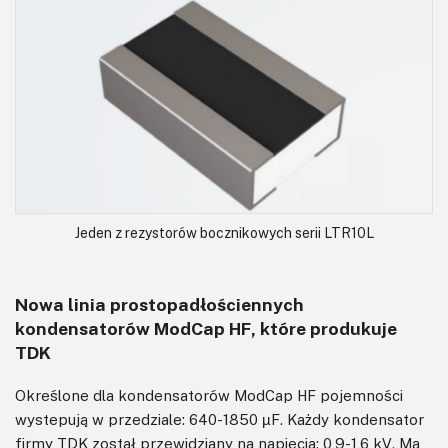
Jeden z rezystorów bocznikowych serii LTR10L
Nowa linia prostopadłościennych
kondensatorów ModCap HF, które produkuje
TDK
Określone dla kondensatorów ModCap HF pojemności
wystepują w przedziale: 640-1850 µF. Każdy kondensator
firmy TDK został przewidziany na napięcia: 0,9-1,6 kV. Ma