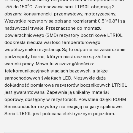
-55 do 150°C. Zastosowania serii LTR10L obejmują 3
obszary: konsumencki, przemysłowy, motoryzacyjny.
Wszystkie rezystory są opisane rozmiarami: 0,5"×0,8" i są
nadzwyczaj trwałe. Przeznaczone do montażu
powierzchniowego (SMD) rezystory bocznikowe LTR10L
dookreśla nieduża wartość temperaturowego
współczynnika rezystancji. Są to odporne na zasiarczenie
podzespoły bierne, którym niestraszne są złożone
warunki pracy. Mowa tu w szczególności o:
telekomunikacyjnych stacjach bazowych, a także
samochodowych światłach LED. Niezwykle duża
dokładność pomiarowa rezystorów bocznikowych LTR10L
jest gwarantowana. Zapewnia ją unikalny materiał
oporowy, dostępny w rezystorach. Powstałe dzięki ROHM
Semiconductor rezystory nie reagują na gazy spalinowe.
Seria LTR10L jest polecana elektrycznym pojazdom.