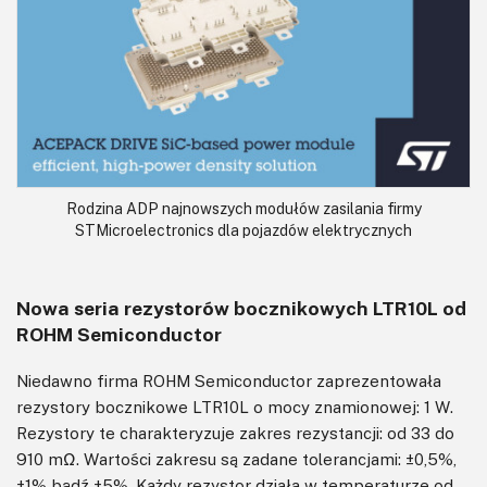
Rodzina ADP najnowszych modułów zasilania firmy
STMicroelectronics dla pojazdów elektrycznych
Nowa seria rezystorów bocznikowych LTR10L od
ROHM Semiconductor
Niedawno firma ROHM Semiconductor zaprezentowała
rezystory bocznikowe LTR10L o mocy znamionowej: 1 W.
Rezystory te charakteryzuje zakres rezystancji: od 33 do
910 mΩ. Wartości zakresu są zadane tolerancjami: ±0,5%,
±1% bądź ±5%. Każdy rezystor działa w temperaturze od