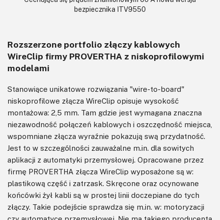
bezpiecznika ITV9550
Rozszerzone portfolio złączy kablowych
WireClip firmy PROVERTHA z niskoprofilowymi
modelami
Stanowiące unikatowe rozwiązania "wire-to-board"
niskoprofilowe złącza WireClip opisuje wysokość
montażowa: 2,5 mm. Tam gdzie jest wymagana znaczna
niezawodność połączeń kablowych i oszczędność miejsca,
wspomniane złącza wyraźnie pokazują swą przydatność.
Jest to w szczególności zauważalne m.in. dla sowitych
aplikacji z automatyki przemysłowej. Opracowane przez
firmę PROVERTHA złącza WireClip wyposażone są w:
plastikową część i zatrzask. Skręcone oraz ocynowane
końcówki żył kabli są w prostej linii doczepiane do tych
złączy. Takie podejście sprawdza się m.in. w: motoryzacji
czy automatyce przemysłowej. Nie ma takiego producenta