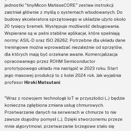
jednostki "tinyMicon MatisseCORE" zestaw instrukcji
zaistniał głównie z myślą o systemach wbudowanych. Do
budowy akceleratora sprzętowego w układzie użyto około
20 tysięcy bramek. Występuje możliwość debugowania.
Wspierane są w pełni stabilne aplikacje, które spełniają
normy: ASIL-D oraz ISO 26262. Potrzebne dla układu dane
treningowe można wprowadzać niezależnie od sprzętów,
dla których mają być orzekane awarie. Komercjalizacja
opracowanego przez ROHM Semiconductor
prototypowego układu ma nastąpić w 2023 roku. Start
jego masowej produkcji to z kolei 2024 rok.
Jak wyjaśnia
profesor
Hiroki Matsutani
:
"Wraz z rozwojem technologii IoT w przyszłości (...) będzie
konieczna zgłębiona zmiana usług chmurowych.
Przetwarzanie danych na serwerach w chmurze to nie
zawsze dogodny pomysł (...). Dzięki stworzonemu przeze
mnie algorytmowi, przetwarzanie brzegowe stało się