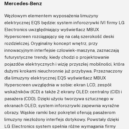
Mercedes-Benz
Węzłowym elementem wyposażenia limuzyny
elektrycznej EQS będzie: system inforozrywki IVI firmy LG
Electronics uwzględniający wyświetlacz MBUX
Hyperscreen rozciągający się na całą szerokość deski
rozdzielczej. Oryginalny koncept wnętrz, przy
innowacyjnym interfejsie człowiek-maszyna, zaznaczają
futurystyczne trendy, kiedy chodzi o projektowanie
pojazdów elektrycznych i wizję przyszłej mobilności, która
dużymi krokami nieuchronnie już przybywa. Przeznaczony
dla limuzyny elektrycznej EQS wyświetlacz MBUX
Hyperscreen uwzględnia w sobie: ekran LCD, zespół
wskaźników (ICD) a także 2 ekrany OLED: centralny (CID) i
pasażera (CDD). Dzięki użyciu tworzywa sztucznego w
ekranach OLED, system inforozrywki zapewnia wyraźne
obrazy. Wąskie ramki bez pokręteł oferują pasażerom
limuzyny niezłożony interfejs dotykowy. Powstały dzięki
LG Electronics system spełnia różne wymagania firmy