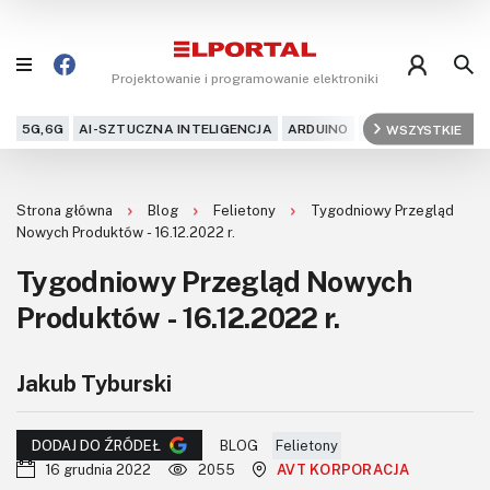
Projektowanie i programowanie elektroniki
5G,6G
AI-SZTUCZNA INTELIGENCJA
ARDUINO
ARM
WSZYSTKIE
AUDIO
AU
Blog
Strona główna
Blog
Felietony
Tygodniowy Przegląd
Projekty
Nowych Produktów - 16.12.2022 r.
Tygodniowy Przegląd Nowych
Kursy
Produktów - 16.12.2022 r.
DIY+
Jakub Tyburski
Czytelnia
Dla Ciebie
BLOG
Felietony
DODAJ DO ŹRÓDEŁ
16 grudnia 2022
2055
AVT KORPORACJA