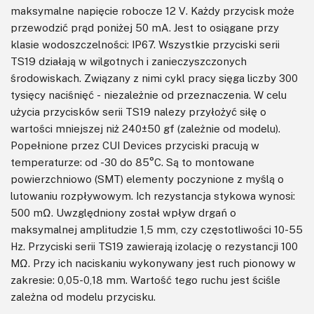
maksymalne napięcie robocze 12 V. Każdy przycisk może
przewodzić prąd poniżej 50 mA. Jest to osiągane przy
klasie wodoszczelności: IP67. Wszystkie przyciski serii
TS19 działają w wilgotnych i zanieczyszczonych
środowiskach. Związany z nimi cykl pracy sięga liczby 300
tysięcy naciśnięć - niezależnie od przeznaczenia. W celu
użycia przycisków serii TS19 nalezy przyłożyć siłę o
wartości mniejszej niż 240±50 gf (zależnie od modelu).
Popełnione przez CUI Devices przyciski pracują w
temperaturze: od -30 do 85°C. Są to montowane
powierzchniowo (SMT) elementy poczynione z myślą o
lutowaniu rozpływowym. Ich rezystancja stykowa wynosi:
500 mΩ. Uwzględniony został wpływ drgań o
maksymalnej amplitudzie 1,5 mm, czy częstotliwości 10-55
Hz. Przyciski serii TS19 zawierają izolację o rezystancji 100
MΩ. Przy ich naciskaniu wykonywany jest ruch pionowy w
zakresie: 0,05-0,18 mm. Wartość tego ruchu jest ściśle
zależna od modelu przycisku.