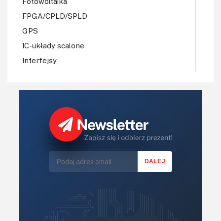
Fotowoltaika
FPGA/CPLD/SPLD
GPS
IC-układy scalone
Interfejsy
IoT
Koła Naukowe
Komputery
Książki
Lasery
LED/LCD/OLED
Mechatronika
Mikrokontrolery (MCU,μC)
Moc
Moduły