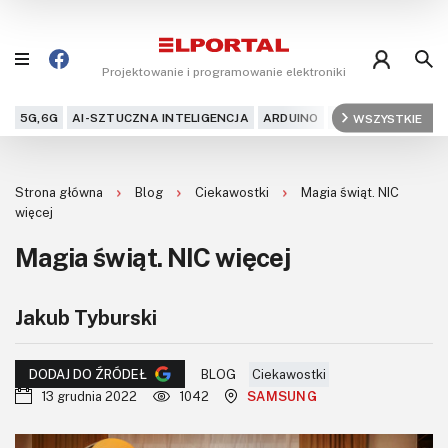
Projektowanie i programowanie elektroniki
5G,6G
AI-SZTUCZNA INTELIGENCJA
ARDUINO
ARM
WSZYSTKIE
AUDIO
AU
Blog
Strona główna
Blog
Ciekawostki
Magia świąt. NIC
Projekty
więcej
Magia świąt. NIC więcej
Kursy
DIY+
Jakub Tyburski
Czytelnia
BLOG
Ciekawostki
DODAJ DO ŹRÓDEŁ
13 grudnia 2022
1042
SAMSUNG
Dla Ciebie