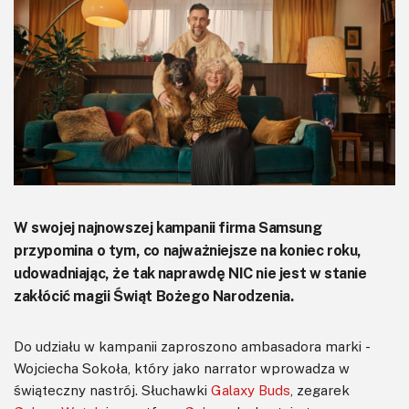
KITy AVT
Kontakt
Newsletter
Magazyny
Archiwum
Do pobrania
W swojej najnowszej kampanii firma Samsung
przypomina o tym, co najważniejsze na koniec roku,
udowadniając, że tak naprawdę NIC nie jest w stanie
zakłócić magii Świąt Bożego Narodzenia.
Do udziału w kampanii zaproszono ambasadora marki -
Wojciecha Sokoła, który jako narrator wprowadza w
świąteczny nastrój. Słuchawki
Galaxy Buds
, zegarek