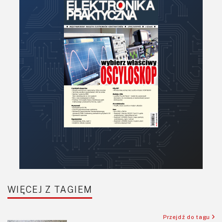
Narzędzia
Optoelektronika
PCB/Montaż
Podstawy elektroniki
Podzespoły bierne
Półprzewodniki
Pomiary i testy
Projektowanie
Raspberry Pi
Retro
Komunikacja, RF
Robotyka
SBC/SIP/SoC/COM
WIĘCEJ Z TAGIEM
Sensory
Silniki i serwo
Przejdź do tagu