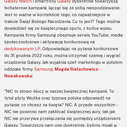
Galaxy Watch
i smartfony
Galaxy
dyskretnie towarzyszą
bohaterowi kampanii, łącząc się ze sobą niespodziewanie.
Jest to ważne w kontekście tego, co najważniejsze w
trakcie Świąt Bożego Narodzenia. Co to jest? Tego można
dowiedzieć się ze świątecznego spotu, z końca wpisu.
Kampania firmy Samsung obejmuje serwis YouTube, media
społecznościowe i aktywację konkursową na
dedykowanym LP
. Odpowiadając na pytania konkursowe
do 31 grudnia 2022 roku, można otrzymać szansę i wygrać
urządzenia Galaxy. Jak wyjaśnia szef marketingu w polskim
oddziale firmy
Samsung
,
Magda Sielachowicz-
Nowakowska
:
"NIC to słowo-klucz w naszej świątecznej kampanii. To
tytuł płyty Wojtka oraz typowa polska odpowiedź na
pytanie: co chcesz na święta? NIC. A przede wszystkim -
NIC nie powinno nam zakłócać świątecznej aury, tak jak
NIC nie przerywa przełączania się pomiędzy urządzeniami
Galaxy. Towarzyszą nam one dyskretnie, byśmy mogli w