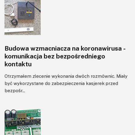
Software
Sterowanie
Transformatory
Tranzystory
Wyświetlacze
Budowa wzmacniacza na koronawirusa -
Wzmacniacze
komunikacja bez bezpośredniego
Zasilanie
kontaktu
Otrzymałem zlecenie wykonania dwóch rozmównic. Miały
być wykorzystane do zabezpieczenia kasjerek przed
bezpośr...