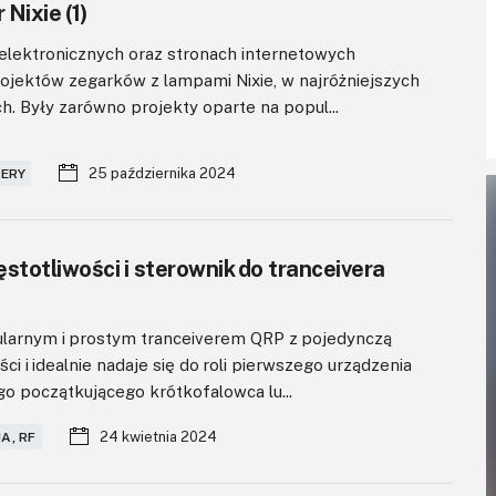
Nixie (1)
lektronicznych oraz stronach internetowych
ojektów zegarków z lampami Nixie, w najróżniejszych
ch. Były zarówno projekty oparte na popul...
25 października 2024
MERY
stotliwości i sterownik do tranceivera
ularnym i prostym tranceiverem QRP z pojedynczą
ci i idealnie nadaje się do roli pierwszego urządzenia
o początkującego krótkofalowca lu...
24 kwietnia 2024
A, RF