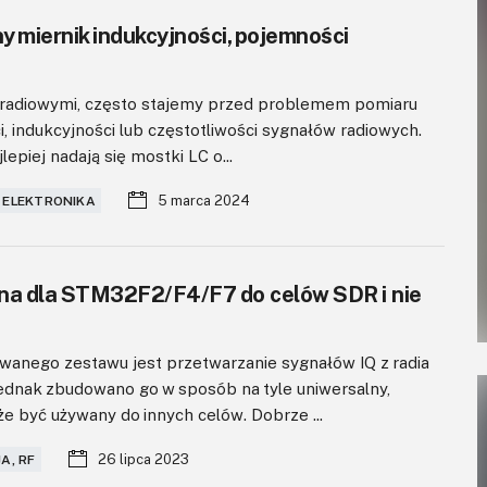
 miernik indukcyjności, pojemności
i radiowymi, często stajemy przed problemem pomiaru
, indukcyjności lub częstotliwości sygnałów radiowych.
epiej nadają się mostki LC o...
5 marca 2024
 ELEKTRONIKA
na dla STM32F2/F4/F7 do celów SDR i nie
anego zestawu jest przetwarzanie sygnałów IQ z radia
dnak zbudowano go w sposób na tyle uniwersalny,
 być używany do innych celów. Dobrze ...
26 lipca 2023
A, RF