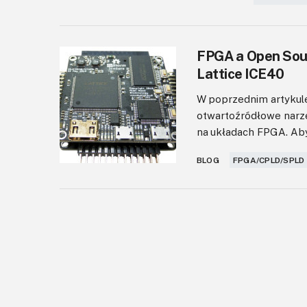
FPGA a Open Sour
Lattice ICE40
W poprzednim artykul
otwartoźródłowe narz
na układach FPGA. Aby
BLOG
FPGA/CPLD/SPLD