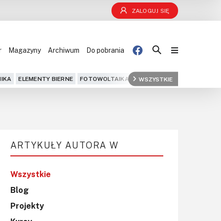
ZALOGUJ SIĘ
r
Magazyny
Archiwum
Do pobrania
Blog
IKA
ELEMENTY BIERNE
FOTOWOLTAIKA
FPGA
WSZYSTKIE
GPS
IOT
KOMPU
Projekty
Kursy
ARTYKUŁY AUTORA W
DIY+
Czytelnia
Wszystkie
Blog
Dla Ciebie
Projekty