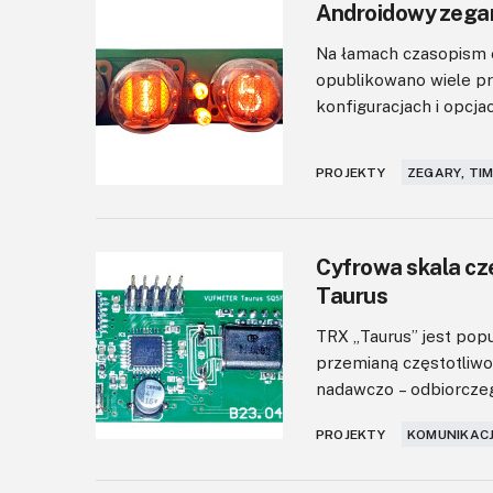
Androidowy zegar 
Na łamach czasopism e
opublikowano wiele pr
konfiguracjach i opcja
PROJEKTY
ZEGARY, TI
Cyfrowa skala czę
Taurus
TRX „Taurus” jest pop
przemianą częstotliwoś
nadawczo – odbiorczeg
PROJEKTY
KOMUNIKACJ