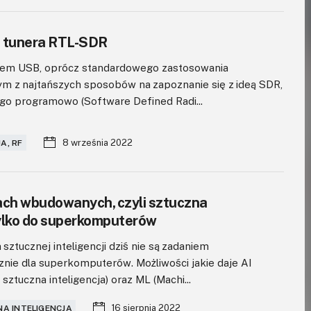
a tunera RTL-SDR
zem USB, oprócz standardowego zastosowania
nym z najtańszych sposobów na zapoznanie się z ideą SDR,
ego programowo (Software Defined Radi...
8 września 2022
A, RF
ach wbudowanych, czyli sztuczna
tylko do superkomputerów
sztucznej inteligencji dziś nie są zadaniem
ie dla superkomputerów. Możliwości jakie daje AI
 – sztuczna inteligencja) oraz ML (Machi...
16 sierpnia 2022
NA INTELIGENCJA