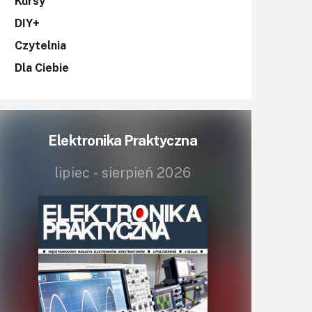
KITy AVT
Kursy
DIY+
Kontakt
Czytelnia
Newsletter
Dla Ciebie
Magazyny
Archiwum
Elektronika Praktyczna
Do pobrania
lipiec - sierpień 2026