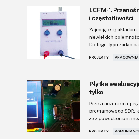
LCFM-1. Przenośny
i częstotliwości
Zajmując się układam
niewielkich pojemności
Do tego typu zadań najl
PROJEKTY
PRACOWNIA
Płytka ewaluacyj
tylko
Przeznaczeniem opisyw
programowego SDR, je
że z powodzeniem może
PROJEKTY
KOMUNIKACJ