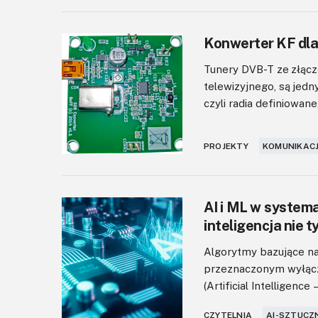
Konwerter KF dl
Tunery DVB-T ze złąc
telewizyjnego, są jed
czyli radia definiowan
PROJEKTY
KOMUNIKACJ
AI i ML w system
inteligencja nie 
Algorytmy bazujące na 
przeznaczonym wyłączn
(Artificial Intelligence
CZYTELNIA
AI-SZTUCZ