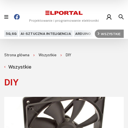
Projektowanie i programowanie elektroniki
5G,6G
AI-SZTUCZNA INTELIGENCJA
ARDUINO
ARM
WSZYSTKIE
AUDIO
AU
Blog
Strona główna
Wszystkie
DIY
Projekty
Wszystkie
Kursy
DIY
DIY+
Czytelnia
Dla Ciebie