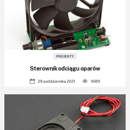
KITy AVT
Kontakt
Newsletter
Magazyny
Archiwum
PROJEKTY
Sterownik odciągu oparów
Do pobrania
29 października 2021
1689