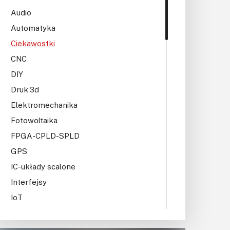
KITy AVT
Audio
Kontakt
Automatyka
Ciekawostki
Newsletter
CNC
Magazyny
DIY
Druk 3d
Archiwum
Elektromechanika
Fotowoltaika
Do pobrania
FPGA-CPLD-SPLD
GPS
IC-układy scalone
Interfejsy
IoT
Konkursy
Książki