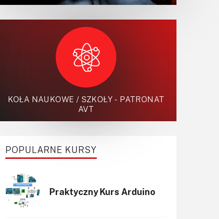
KOŁA NAUKOWE / SZKOŁY - PATRONAT
AVT
POPULARNE KURSY
Praktyczny Kurs Arduino