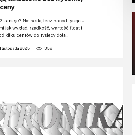
ceny
 istnieje? Nie setki, lecz ponad tysiąc –
i jak wygląd, rzadkość, wartość float i
 kilku centów do tysięcy dola...
1 listopada 2025
358