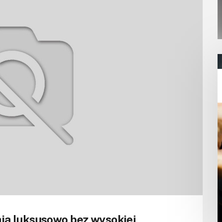
ają luksusowo bez wysokiej