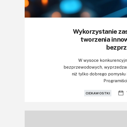
Wykorzystanie za
tworzenia inno
bezpr
W wysoce konkurencyjn
bezprzewodowych, wyprzedzani
niż tylko dobrego pomysłu i
Programiśc
CIEKAWOSTKI