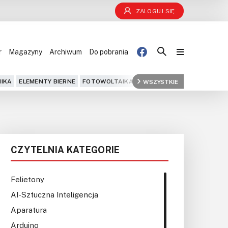
ZALOGUJ SIĘ
r
Magazyny
Archiwum
Do pobrania
Blog
IKA
ELEMENTY BIERNE
FOTOWOLTAIKA
FPGA
WSZYSTKIE
GPS
IOT
KOMPU
Projekty
Kursy
CZYTELNIA KATEGORIE
DIY+
Czytelnia
Felietony
AI-Sztuczna Inteligencja
Dla Ciebie
Aparatura
Arduino