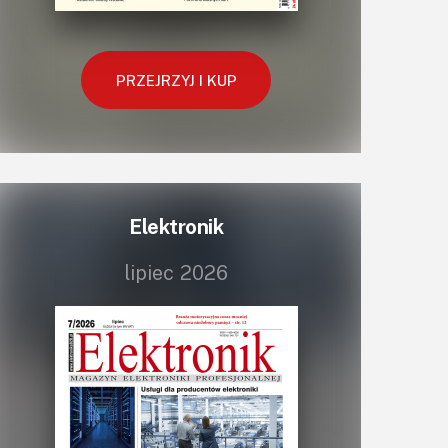
Retro
Komunikacja, RF
PRZEJRZYJ I KUP
Robotyka
SBC-SIP-SoC-CoM
Sensory
Silniki i serwo
Software
Elektronik
Sterowanie
Transformatory
lipiec 2026
Tranzystory
Wyświetlacze
Wzmacniacze
Zasilanie