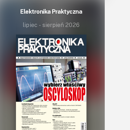
Lasery
Elektronika Praktyczna
LED/LCD/OLED
lipiec - sierpień 2026
Mechatronika
Mikrokontrolery (MCV,μC)
Moc
Moduły
Narzędzia
Optoelektronika
PCB/Montaż
Podstawy elektroniki
Podzespoły bierne
Półprzewodniki
Pomiary i testy
Projektowanie
Raspberry Pi