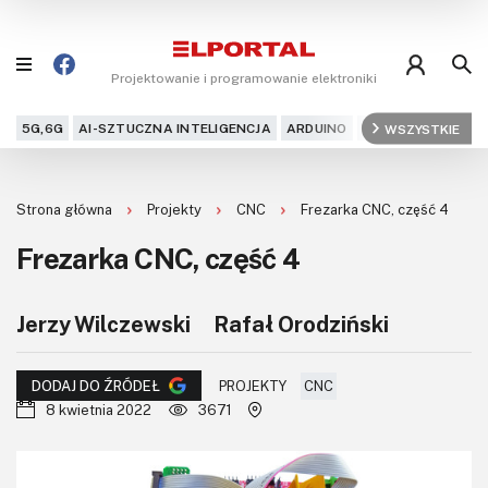
Projektowanie i programowanie elektroniki
5G,6G
AI-SZTUCZNA INTELIGENCJA
ARDUINO
ARM
WSZYSTKIE
AUDIO
AU
Blog
Strona główna
Projekty
CNC
Frezarka CNC, część 4
Projekty
Frezarka CNC, część 4
Kursy
Jerzy Wilczewski
Rafał Orodziński
DIY+
Czytelnia
PROJEKTY
CNC
DODAJ DO ŹRÓDEŁ
8 kwietnia 2022
3671
Dla Ciebie