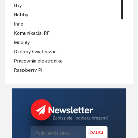
Gry
Hobby
Inne
Komunikacja, RF
Moduły
Ozdoby świąteczne
Pracownia elektronika
Raspberry Pi
Regulatory mocy, sterowniki
Robotyka
Sterowniki (kontrolery)
Sterowniki silników
Światło
Technika μP, μC, PLD
Termometry i termostaty