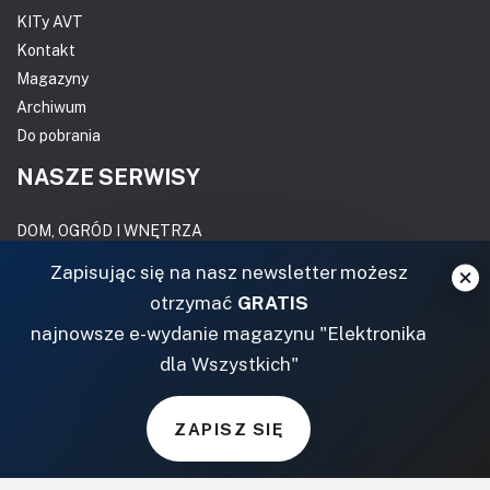
KITy AVT
Kontakt
Magazyny
Archiwum
Do pobrania
NASZE SERWISY
DOM, OGRÓD I WNĘTRZA
Zapisując się na nasz newsletter możesz
BudujemyDom.pl
otrzymać
GRATIS
Projekty.BudujemyDom.pl
najnowsze e-wydanie magazynu "Elektronika
CoZaIle.pl
dla Wszystkich"
Informator Budownictwa
ZielonyOgródek.pl
CzasNaWnetrze.pl
ZAPISZ SIĘ
MUZYKA I DŹWIĘK