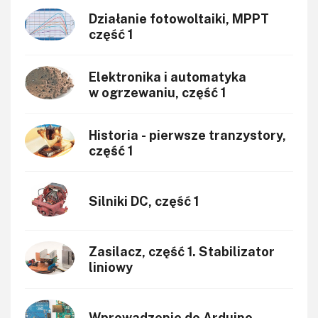
Sterowanie
Działanie fotowoltaiki, MPPT
Transformatory
część 1
Tranzystory
Wyświetlacze
Elektronika i automatyka
Wzmacniacze
w ogrzewaniu, część 1
Zasilanie
Historia - pierwsze tranzystory,
część 1
Silniki DC, część 1
Zasilacz, część 1. Stabilizator
liniowy
Wprowadzenie do Arduino