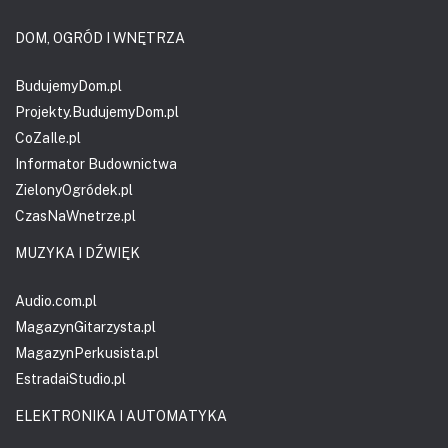
DOM, OGRÓD I WNĘTRZA
BudujemyDom.pl
Projekty.BudujemyDom.pl
CoZaIle.pl
Informator Budownictwa
ZielonyOgródek.pl
CzasNaWnetrze.pl
MUZYKA I DŹWIĘK
Audio.com.pl
MagazynGitarzysta.pl
MagazynPerkusista.pl
EstradaiStudio.pl
ELEKTRONIKA I AUTOMATYKA