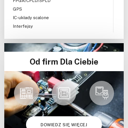
FPGA/CPLD/SPLD
GPS
IC-układy scalone
Interfejsy
IoT
Koła Naukowe
Komputery
Od firm Dla Ciebie
Książki
Lasery
LED/LCD/OLED
Mechatronika
Mikrokontrolery (MCU,μC)
Moc
Moduły
Narzędzia
DOWIEDZ SIĘ WIĘCEJ