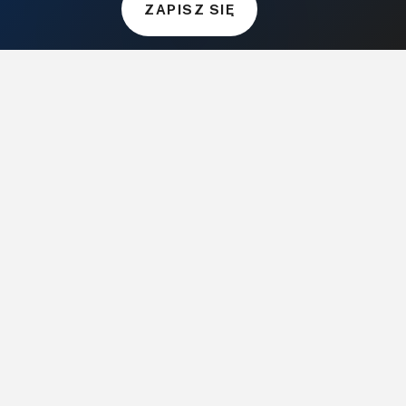
ZAPISZ SIĘ
MUZYKA I DŹWIĘK
Audio.com.pl
MagazynGitarzysta.pl
MagazynPerkusista.pl
EstradaiStudio.pl
ELEKTRONIKA I AUTOMATYKA
ElektronikaB2B.pl
AutomatykaB2B.pl
Elektronika Praktyczna
Elportal.pl
Świat Radio
FOTOGRAFIA, EDUKACJA I HI-TECH
Fotopolis.pl