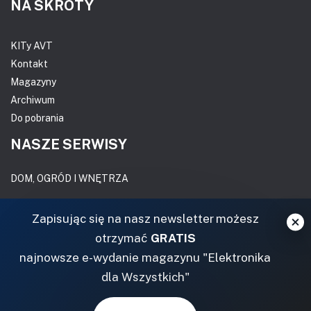
NA SKRÓTY
KITy AVT
Kontakt
Magazyny
Archiwum
Do pobrania
NASZE SERWISY
DOM, OGRÓD I WNĘTRZA
BudujemyDom.pl
Zapisując się na nasz newsletter możesz
Projekty.BudujemyDom.pl
otrzymać
GRATIS
CoZaIle.pl
najnowsze e-wydanie magazynu "Elektronika
Informator Budownictwa
dla Wszystkich"
ZielonyOgródek.pl
CzasNaWnetrze.pl