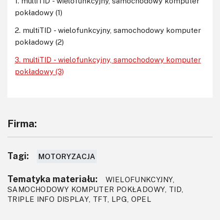
1. multiTID - wielofunkcyjny, samochodowy komputer
sterownika, korzystając z 4 dystansów o wysokości
pokładowy (1)
równej wysokości najwyższego elementu montowanego
po stronie TOP oraz dwustronnej taśmy klejącej. Na
2. multiTID - wielofunkcyjny, samochodowy komputer
fotografii 9 pokazano wygląd zmontowanego komputera
pokładowy (2)
multiTID bez wyświetlacza TFT.
3. multiTID - wielofunkcyjny, samochodowy komputer
pokładowy (3)
Fotografia 9. Wygląd obwodu drukowanego zmontowanego
Firma:
sterownika multiTID od strony elementów (bez wyświetlacza
TFT)
Tagi:
MOTORYZACJA
Tematyka materiału:
WIELOFUNKCYJNY,
SAMOCHODOWY KOMPUTER POKŁADOWY, TID,
TRIPLE INFO DISPLAY, TFT, LPG, OPEL