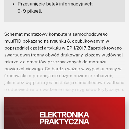
Przesunięcie belek informacyjnych:
0÷9 pikseli.
Schemat montażowy komputera samochodowego
multiTID pokazano na rysunku 8, opublikowanym w
poprzedniej części artykułu w EP 1/2017. Zaprojektowano
zwarty, dwustronny obwód drukowany, złożony w głównej
mierze z elementów przeznaczonych do montażu
powierzchniowego. Co bardzo ważne w wypadku pracy w
środowisku o potencjalnie dużym poziomie zaburzeń,
jakim bez wątpienia jest instalacja samochodowa, zadbano
o odpowiednie prowadzenie masy i sygnałów krytycznych.
Z uwagi na fakt, że moduł wyświetlacza TFT jest
dołączony do płytki z użyciem gniazda ZIF o gęstym
rastrze (45 wyprowadzeń co 0,5 mm), montaż
rozpoczynamy od przylutowania tego gniazda. Należy przy