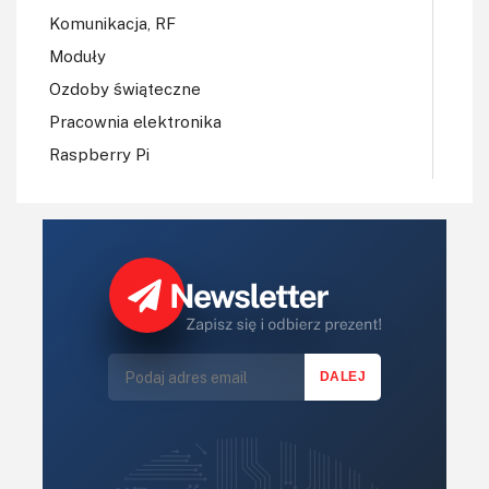
Komunikacja, RF
Moduły
Ozdoby świąteczne
Pracownia elektronika
Raspberry Pi
Regulatory mocy, sterowniki
Robotyka
Sterowniki (kontrolery)
Sterowniki silników
Światło
Technika μP, μC, PLD
Termometry i termostaty
Zasilanie/Moc
Zdalne sterowanie
Zegary, timery