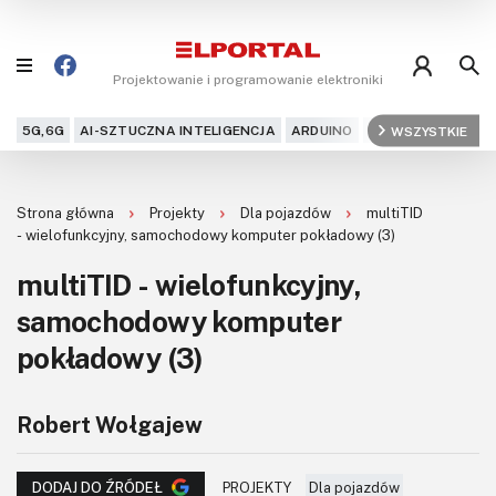
Projektowanie i programowanie elektroniki
5G,6G
AI-SZTUCZNA INTELIGENCJA
ARDUINO
ARM
WSZYSTKIE
AUDIO
AU
Blog
Strona główna
Projekty
Dla pojazdów
multiTID
Projekty
- wielofunkcyjny, samochodowy komputer pokładowy (3)
multiTID - wielofunkcyjny,
Kursy
samochodowy komputer
DIY+
pokładowy (3)
Czytelnia
Robert Wołgajew
Dla Ciebie
PROJEKTY
Dla pojazdów
DODAJ DO ŹRÓDEŁ