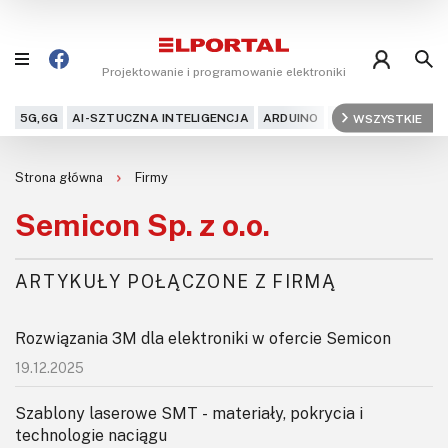
Projektowanie i programowanie elektroniki
5G,6G
AI-SZTUCZNA INTELIGENCJA
ARDUINO
ARM
WSZYSTKIE
AUDIO
AU
Blog
Strona główna
Firmy
Projekty
Semicon Sp. z o.o.
Kursy
ARTYKUŁY POŁĄCZONE Z FIRMĄ
DIY+
Rozwiązania 3M dla elektroniki w ofercie Semicon
Czytelnia
19.12.2025
Dla Ciebie
Szablony laserowe SMT - materiały, pokrycia i
technologie naciągu