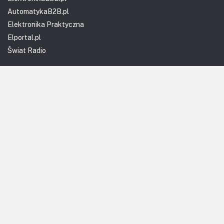
AutomatykaB2B.pl
Elektronika Praktyczna
Elportal.pl
Świat Radio
FOTOGRAFIA, EDUKACJA I HI-TECH
Fotopolis.pl
ZDROWIE I RODZINA
KtoCieWyleczy.pl