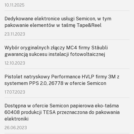
KITy AVT
10.11.2025
Kontakt
Dedykowane elektronice usługi Semicon, w tym
pakowanie elementów w taśmę Tape&Reel
Newsletter
23.11.2023
Magazyny
Wybór oryginalnych złączy MC4 firmy Stäubli
gwarancją sukcesu instalacji fotowoltaicznej
Archiwum
12.10.2023
Do pobrania
Pistolet natryskowy Performance HVLP firmy 3M z
systemem PPS 2.0, 26778 w ofercie Semicon
17.07.2023
Dostępna w ofercie Semicon papierowa eko-taśma
60408 produkcji TESA przeznaczona do pakowania
elektroniki
26.06.2023