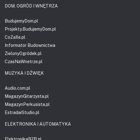
DOM, OGRÓD I WNĘTRZA
BudujemyDom.pl
Projekty.BudujemyDom.pl
CoZaIle.pl
Informator Budownictwa
ZielonyOgródek.pl
CzasNaWnetrze.pl
MUZYKA I DŹWIĘK
Audio.com.pl
MagazynGitarzysta.pl
MagazynPerkusista.pl
EstradaiStudio.pl
ELEKTRONIKA I AUTOMATYKA
ElektronikaB2B.pl