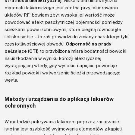
stratności dielektrycznej
. Niska stała dielektryczna
materiału lakierniczego jest istotna przy lakierowaniu
układów RF, bowiem zbyt wysoka jej wartość może
powodować efekt pasożytniczej pojemności pomiędzy
ścieżkami powierzchniowymi, które biegną równolegle
i blisko siebie – to zaś prowadzi do zmiany charakterystyki
częstotliwościowej obwodu.
Odporność na prądy
pełzające (CTI)
to przybliżona miara podatności powłoki
na uszkodzenia w wyniku korozji elektrycznej
występującej wtedy, gdy wysokie napięcie powoduje
rozkład powłoki i wytworzenie ścieżki przewodzącego
węgla.
Metody i urządzenia do aplikacji lakierów
ochronnych
W metodzie pokrywania lakierem poprzez zanurzanie
istotna jest szybkość wyjmowania elementów z kąpieli,