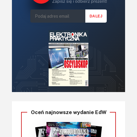
Oceń najnowsze wydanie EdW