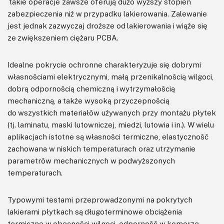
takie operacje zawsze oferują dużo wyższy stopień
zabezpieczenia niż w przypadku lakierowania. Zalewanie
jest jednak zazwyczaj droższe od lakierowania i wiąże się
ze zwiększeniem ciężaru PCBA.
Idealne pokrycie ochronne charakteryzuje się dobrymi
własnościami elektrycznymi, małą przenikalnością wilgoci,
dobrą odpornością chemiczną i wytrzymałością
mechaniczną, a także wysoką przyczepnością
do wszystkich materiałów używanych przy montażu płytek
(tj. laminatu, maski lutowniczej, miedzi, lutowia i in.). W wielu
aplikacjach istotne są własności termiczne, elastyczność
zachowana w niskich temperaturach oraz utrzymanie
parametrów mechanicznych w podwyższonych
temperaturach.
Typowymi testami przeprowadzonymi na pokrytych
lakierami płytkach są długoterminowe obciążenia
termiczne w obecności wilgoci, odporność w komorze