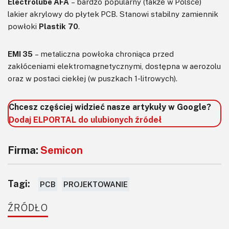
Electrolube AFA
– bardzo popularny (także w Polsce)
lakier akrylowy do płytek PCB. Stanowi stabilny zamiennik
powłoki
Plastik 70
.
EMI 35
– metaliczna powłoka chroniąca przed
zakłóceniami elektromagnetycznymi, dostępna w aerozolu
oraz w postaci ciekłej (w puszkach 1-litrowych).
Chcesz częściej widzieć nasze artykuły w Google?
Dodaj ELPORTAL do ulubionych źródeł
Firma:
Semicon
Tagi:
PCB
PROJEKTOWANIE
ŹRÓDŁO