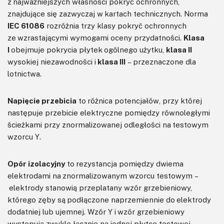
z najważniejszych własności pokryć ochronnych,
znajdujące się zazwyczaj w kartach technicznych. Norma
IEC 61086
rozróżnia trzy klasy pokryć ochronnych
ze wzrastającymi wymogami oceny przydatności.
Klasa
I
obejmuje pokrycia płytek ogólnego użytku,
klasa II
wysokiej niezawodności i
klasa III
– przeznaczone dla
lotnictwa.
Napięcie przebicia
to różnica potencjałów, przy której
następuje przebicie elektryczne pomiędzy równoległymi
ścieżkami przy znormalizowanej odległości na testowym
wzorcu Y.
Opór izolacyjny
to rezystancja pomiędzy dwiema
elektrodami na znormalizowanym wzorcu testowym –
elektrody stanowią przeplatany wzór grzebieniowy,
którego zęby są podłączone naprzemiennie do elektrody
dodatniej lub ujemnej. Wzór Y i wzór grzebieniowy
występują zwykle łącznie na jednej płytce testowej.