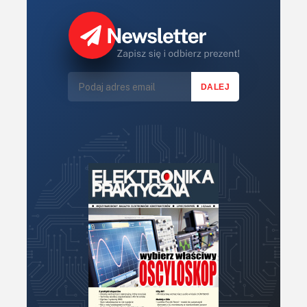
Książki
Lasery
LED/LCD/OLED
Mechatronika
Mikrokontrolery (MCV,μC)
Moc
Moduły
Narzędzia
Optoelektronika
PCB/Montaż
Podstawy elektroniki
Podzespoły bierne
Półprzewodniki
Pomiary i testy
Porady