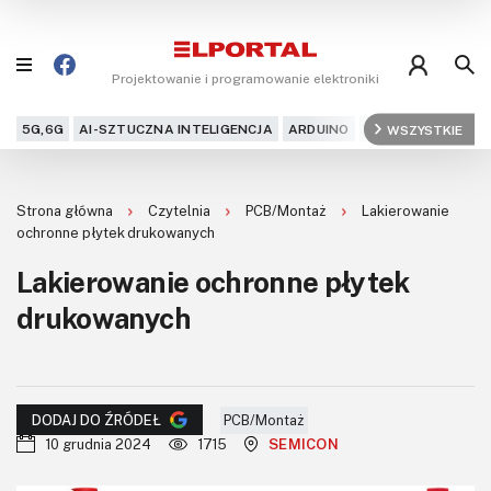
Projektowanie i programowanie elektroniki
5G,6G
AI-SZTUCZNA INTELIGENCJA
ARDUINO
ARM
WSZYSTKIE
AUDIO
AU
Blog
Strona główna
Czytelnia
PCB/Montaż
Lakierowanie
Projekty
ochronne płytek drukowanych
Lakierowanie ochronne płytek
Kursy
drukowanych
DIY+
Czytelnia
PCB/Montaż
DODAJ DO ŹRÓDEŁ
Dla Ciebie
10 grudnia 2024
1715
SEMICON