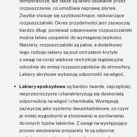
temperaturze, ale także są łatwo usuwalne przez
rozpuszczenie, co umożliwia naprawę płytek.
Zwykle stosuje się szybkoschnące, niskowrzące
rozpuszczalniki. Okres przydatności jest zazwyczaj
bardzo długi, ponieważ odparowane rozpuszczalniki
można łatwo uzupełnić do wymaganej lepkości.
Niestety, rozpuszczalniki są palne, a dodatkowo
tego rodzaju lakiery są pod ostrzałem krytyki
z uwagi na coraz większe restrykcje legislacyjne
odnośnie do emisji rozpuszczalników do atmosfery.
Lakiery akrylowe wykazują odporność na wilgoć.
Lakiery epoksydowe
są bardzo twarde, najczęściej
nieprzezroczyste i charakteryzują się doskonałą
odpornością na wilgoć i chemikalia. Występują
zazwyczaj jako systemy dwuskładnikowe, co czyni
je mniej wygodnymi w stosowaniu w porównaniu
do innych typów lakierów. Z uwagi na występujący
proces sieciowania preparaty te są odporne