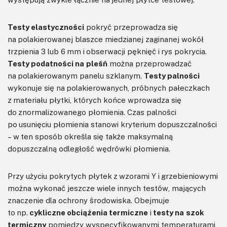
Testy elastyczności
pokryć przeprowadza się
na polakierowanej blaszce miedzianej zaginanej wokół
trzpienia 3 lub 6 mm i obserwacji pęknięć i rys pokrycia.
Testy podatności na pleśń
można przeprowadzać
na polakierowanym panelu szklanym.
Testy palności
wykonuje się na polakierowanych, próbnych pałeczkach
z materiału płytki, których końce wprowadza się
do znormalizowanego płomienia. Czas palności
po usunięciu płomienia stanowi kryterium dopuszczalności
– w ten sposób określa się także maksymalną
dopuszczalną odległość wędrówki płomienia.
Przy użyciu pokrytych płytek z wzorami Y i grzebieniowymi
można wykonać jeszcze wiele innych testów, mających
znaczenie dla ochrony środowiska. Obejmuje
to np.
cykliczne obciążenia termiczne
i
testy na szok
termiczny
pomiędzy wyspecyfikowanymi temperaturami