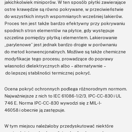
jakichkolwiek miniporów. W ten sposób płytki zawierające
ostre krawędzie są równo pokrywane, w przeciwieństwie
do wszystkich innych wspomnianych wcześniej lakierów.
Proces ten jest także bardzo efektywny przy pokrywaniu
spodnich stron elementów na płytce, gdy występuje
szczelina pomiędzy płytką i elementem. Lakierowanie
„parylenowe” jest jednak bardzo drogie w porównaniu
do metod konwencjonalnych. Możliwe są także chemiczne
modyfikacje tego procesu, prowadzące do poprawy
własności dielektrycznych albo – alternatywnie –
do lepszej stabilności termicznej pokryć.
Ocena pokryć ochronnych podlega różnorodnym normom.
Najważniejsze z nich to IEC 61086-1/2/3, IPC-CC-830 i UL
746 E. Norma IPC-CC-830 wywodzi się z MIL-I-
46058 i obecnie ją zastępuje.
W tym miejscu należałoby przedyskutować niektóre