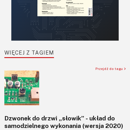
Projektowanie
Raspberry Pi
Retro
Komunikacja, RF
Robotyka
SBC-SIP-SoC-CoM
WIĘCEJ Z TAGIEM
Sensory
Silniki i serwo
Przejdź do tagu
Software
Sterowanie
Transformatory
Tranzystory
Wyświetlacze
Dzwonek do drzwi „słowik” - układ do
Wywiady
samodzielnego wykonania (wersja 2020)
Wzmacniacze