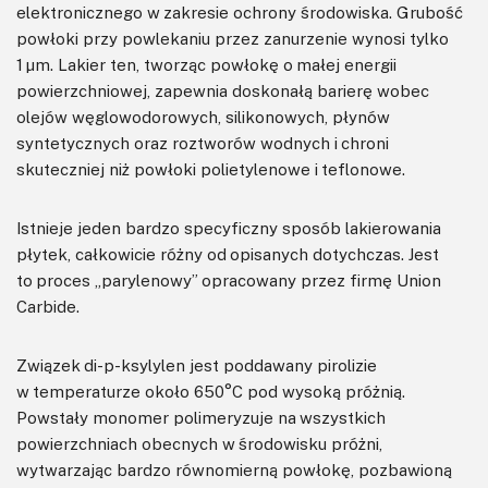
elektronicznego w zakresie ochrony środowiska. Grubość
powłoki przy powlekaniu przez zanurzenie wynosi tylko
1 μm. Lakier ten, tworząc powłokę o małej energii
powierzchniowej, zapewnia doskonałą barierę wobec
olejów węglowodorowych, silikonowych, płynów
syntetycznych oraz roztworów wodnych i chroni
skuteczniej niż powłoki polietylenowe i teflonowe.
Istnieje jeden bardzo specyficzny sposób lakierowania
płytek, całkowicie różny od opisanych dotychczas. Jest
to proces „parylenowy” opracowany przez firmę Union
Carbide.
Związek di-p-ksylylen jest poddawany pirolizie
w temperaturze około 650°C pod wysoką próżnią.
Powstały monomer polimeryzuje na wszystkich
powierzchniach obecnych w środowisku próżni,
wytwarzając bardzo równomierną powłokę, pozbawioną