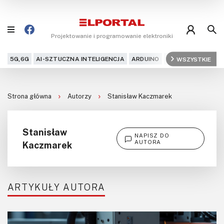
Projektowanie i programowanie elektroniki
5G,6G
AI-SZTUCZNA INTELIGENCJA
ARDUINO
ARM
WSZYSTKIE
AUDIO
AU
Blog
Strona główna
Autorzy
Stanisław Kaczmarek
Projekty
Kursy
Stanisław
NAPISZ DO
AUTORA
Kaczmarek
DIY+
Czytelnia
ARTYKUŁY AUTORA
Dla Ciebie