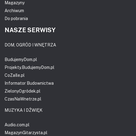
Magazyny
Archiwum
Do pobrania
NASZE SERWISY
DOM, OGRÓD I WNĘTRZA
BudujemyDom.pl
Projekty.BudujemyDom.pl
CoZaIle.pl
Informator Budownictwa
ZielonyOgródek.pl
CzasNaWnetrze.pl
MUZYKA I DŹWIĘK
Audio.com.pl
MagazynGitarzysta.pl