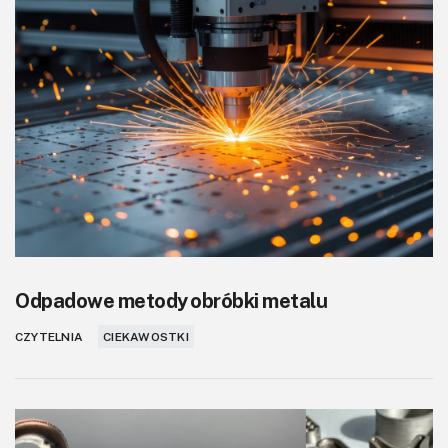
KITy AVT
Kontakt
Newsletter
Magazyny
Archiwum
Do pobrania
Odpadowe metody obróbki metalu
CZYTELNIA
CIEKAWOSTKI