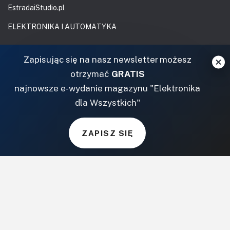
EstradaiStudio.pl
ELEKTRONIKA I AUTOMATYKA
ElektronikaB2B.pl
Zapisując się na nasz newsletter możesz
AutomatykaB2B.pl
otrzymać
GRATIS
Elektronika Praktyczna
najnowsze e-wydanie magazynu "Elektronika
Elportal.pl
dla Wszystkich"
Świat Radio
FOTOGRAFIA, EDUKACJA I HI-TECH
ZAPISZ SIĘ
Fotopolis.pl
ZDROWIE I RODZINA
KtoCieWyleczy.pl