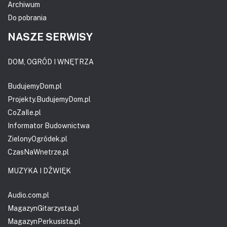
Archiwum
Do pobrania
NASZE SERWISY
DOM, OGRÓD I WNĘTRZA
BudujemyDom.pl
Projekty.BudujemyDom.pl
CoZaIle.pl
Informator Budownictwa
ZielonyOgródek.pl
CzasNaWnetrze.pl
MUZYKA I DŹWIĘK
Audio.com.pl
MagazynGitarzysta.pl
MagazynPerkusista.pl