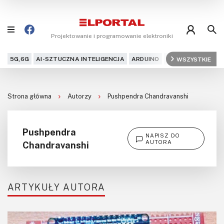
Projektowanie i programowanie elektroniki
5G,6G
AI-SZTUCZNA INTELIGENCJA
ARDUINO
ARM
WSZYSTKIE
AUDIO
AU
Blog
Strona główna
Autorzy
Pushpendra Chandravanshi
Projekty
Kursy
Pushpendra
NAPISZ DO
AUTORA
Chandravanshi
DIY+
Czytelnia
ARTYKUŁY AUTORA
Dla Ciebie