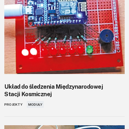
KITy AVT
Kontakt
Newsletter
Magazyny
Archiwum
Do pobrania
Układ do śledzenia Międzynarodowej
Stacji Kosmicznej
PROJEKTY
MODUŁY