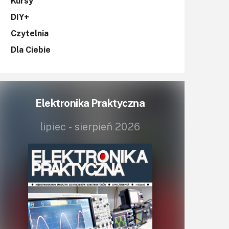
KITy AVT
Kursy
DIY+
Kontakt
Czytelnia
Newsletter
Dla Ciebie
Magazyny
Archiwum
Elektronika Praktyczna
Do pobrania
lipiec - sierpień 2026