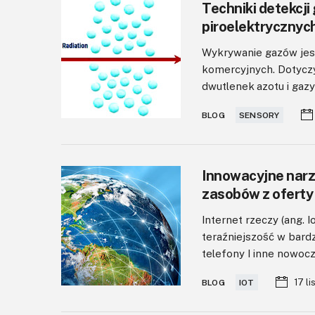
Techniki detekcj
piroelektrycznych
Wykrywanie gazów jest
komercyjnych. Dotyczy
dwutlenek azotu i gazy
BLOG
SENSORY
Innowacyjne narz
zasobów z oferty
Internet rzeczy (ang. I
teraźniejszość w bard
telefony I inne nowoc
17 l
BLOG
IOT