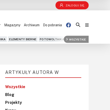
ZALOGUJ SIĘ
r
Magazyny
Archiwum
Do pobrania
Blog
IKA
ELEMENTY BIERNE
FOTOWOLTAIKA
FPGA
WSZYSTKIE
GPS
IOT
KOMPU
Projekty
Kursy
ARTYKUŁY AUTORA W
DIY+
Czytelnia
Wszystkie
Blog
Dla Ciebie
Projekty