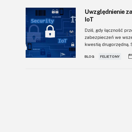
Uwzględnienie z
IoT
Dziś, gdy łączność p
zabezpieczeń we wsze
kwestią drugorzędną. S
BLOG
FELIETONY