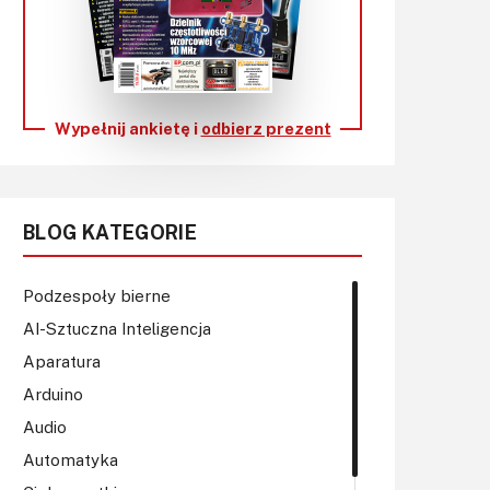
KITy AVT
Kontakt
Newsletter
Wypełnij ankietę i
odbierz prezent
Magazyny
Archiwum
BLOG KATEGORIE
Do pobrania
Podzespoły bierne
AI-Sztuczna Inteligencja
Aparatura
Arduino
Audio
Automatyka