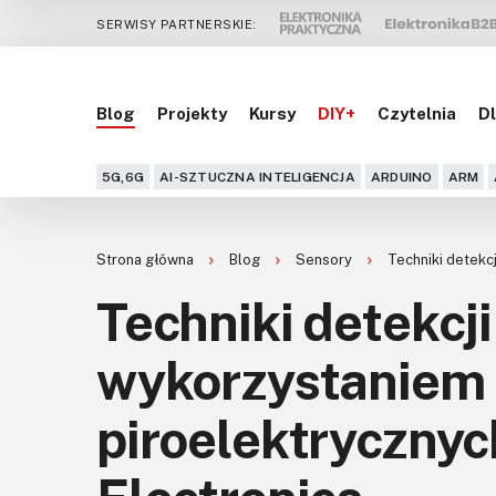
SERWISY PARTNERSKIE:
Blog
Projekty
Kursy
DIY+
Czytelnia
Dl
5G,6G
AI-SZTUCZNA INTELIGENCJA
ARDUINO
ARM
Strona główna
Blog
Sensory
Techniki detekc
Techniki detekcj
wykorzystaniem 
piroelektrycznyc