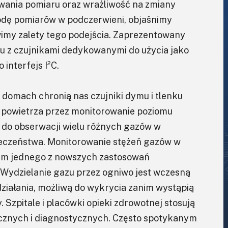
trwania pomiaru oraz wrażliwość na zmiany
odę pomiarów w podczerwieni, objaśnimy
my zalety tego podejścia. Zaprezentowany
u z czujnikami dedykowanymi do użycia jako
interfejs I²C.
domach chronią nas czujniki dymu i tlenku
 powietrza przez monitorowanie poziomu
i do obserwacji wielu różnych gazów w
ieczeństwa. Monitorowanie stężeń gazów w
em jednego z nowszych zastosowań
Wydzielanie gazu przez ogniwo jest wczesną
ziałania, możliwą do wykrycia zanim wystąpią
 Szpitale i placówki opieki zdrowotnej stosują
icznych i diagnostycznych. Często spotykanym