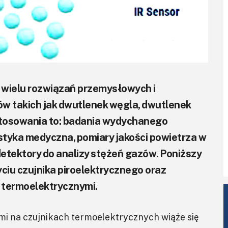
 wielu rozwiązań przemysłowych i
ów takich jak dwutlenek węgla, dwutlenek
stosowania to: badania wydychanego
styka medyczna, pomiary jakości powietrza w
etektory do analizy stężeń gazów. Poniższy
yciu czujnika piroelektrycznego oraz
 termoelektrycznymi.
mi na czujnikach termoelektrycznych wiąże się