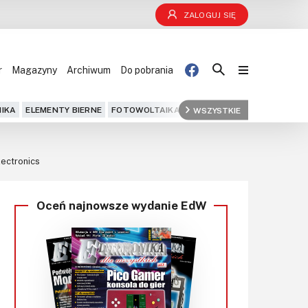
ZALOGUJ SIĘ
r
Magazyny
Archiwum
Do pobrania
Blog
IKA
ELEMENTY BIERNE
FOTOWOLTAIKA
FPGA
WSZYSTKIE
GPS
IOT
KOMPU
Projekty
lectronics
Kursy
Oceń najnowsze wydanie EdW
DIY+
Czytelnia
Dla Ciebie