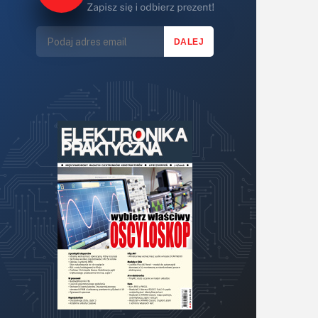
Lasery
LED/LCD/OLED
Mechatronika
Mikrokontrolery (MCU,μC)
Moc
Moduły
Narzędzia
Optoelektronika
PCB/Montaż
Podstawy elektroniki
Podzespoły bierne
Półprzewodniki
Pomiary i testy
Projektowanie
Raspberry Pi