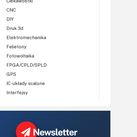
Ciekawostki
CNC
DIY
Druk 3d
Elektromechanika
Felietony
Fotowoltaika
FPGA/CPLD/SPLD
GPS
IC-układy scalone
Interfejsy
IoT
Koła Naukowe
Komputery
Książki