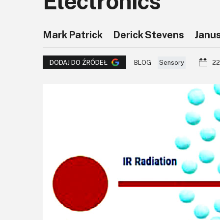
Electronics
Mark Patrick
Derick Stevens
Janu
BLOG
Sensory
22
DODAJ DO ŹRÓDEŁ