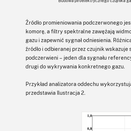
Budowa piroelektrycznego czujnika g
Źródło promieniowania podczerwonego jest
komorę, a filtry spektralne zawężają wid
gazu i zapewnić sygnał odniesienia. Różnica
źródło i odbieranej przez czujnik wskazuj
podczerwieni – jeden dla sygnału referency
drugi do wykrywania konkretnego gazu.
Przykład analizatora oddechu wykorzystuj
przedstawia Ilustracja 2.