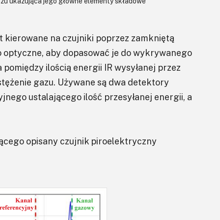
azu ukazująca jego główne elementy składowe
 kierowane na czujniki poprzez zamkniętą
mo optyczne, aby dopasować je do wykrywanego
 pomiędzy ilością energii IR wysyłanej przez
e stężenie gazu. Używane są dwa detektory
jnego ustalającego ilość przesyłanej energii, a
ącego opisany czujnik piroelektryczny