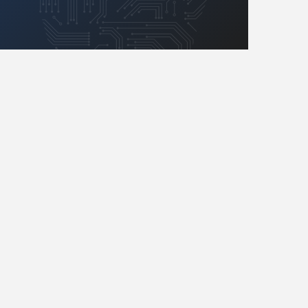
Retro
Komunikacja, RF
Robotyka
SBC/SIP/SoC/COM
Sensory
Silniki i serwo
Software
Sterowanie
Transformatory
Tranzystory
Wyświetlacze
Wzmacniacze
Zasilanie