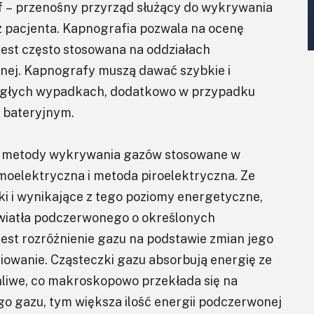
f – przenośny przyrząd służący do wykrywania
 pacjenta. Kapnografia pozwala na ocenę
Jest często stosowana na oddziałach
ej. Kapnografy muszą dawać szybkie i
nagłych wypadkach, dodatkowo w przypadku
u bateryjnym.
e metody wykrywania gazów stosowane w
moelektryczna i metoda piroelektryczna. Ze
ki i wynikające z tego poziomy energetyczne,
 światła podczerwonego o określonych
 jest rozróżnienie gazu na podstawie zmian jego
iowanie. Cząsteczki gazu absorbują energię ze
uchliwe, co makroskopowo przekłada się na
go gazu, tym większa ilość energii podczerwonej