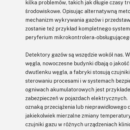
kilka problemów, takich jak długie czasy 
środowiskowe. Opisując alternatywną met
mechanizm wykrywania gazów i przedstawi
zostanie też przykład kompletnego system
peryferium mikrokontrolera-obsługującego 
Detektory gazów są wszędzie wokół nas. W 
węgla, nowoczesne budynki dbają o jakość
dwutlenku węgla, a fabryki stosują czujnik
sterowaniu procesami i w systemach bezp
ogniwach akumulatorowych jest przykład
zabezpieczeń w pojazdach elektrycznych. 
oznaką przeciążenia lub nieprawidłowego d
jakiekolwiek mierzalne zmiany temperatury.
czujniki gazu w różnych urządzeniach klin