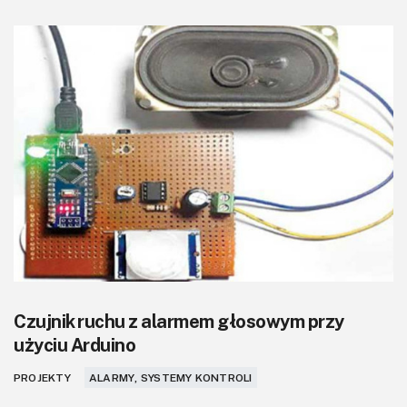
KITy AVT
Kontakt
Newsletter
Magazyny
Archiwum
Do pobrania
Czujnik ruchu z alarmem głosowym przy
użyciu Arduino
PROJEKTY
ALARMY, SYSTEMY KONTROLI