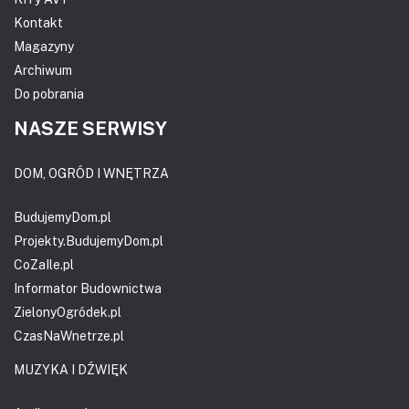
Kontakt
Magazyny
Archiwum
Do pobrania
NASZE SERWISY
DOM, OGRÓD I WNĘTRZA
BudujemyDom.pl
Projekty.BudujemyDom.pl
CoZaIle.pl
Informator Budownictwa
ZielonyOgródek.pl
CzasNaWnetrze.pl
MUZYKA I DŹWIĘK