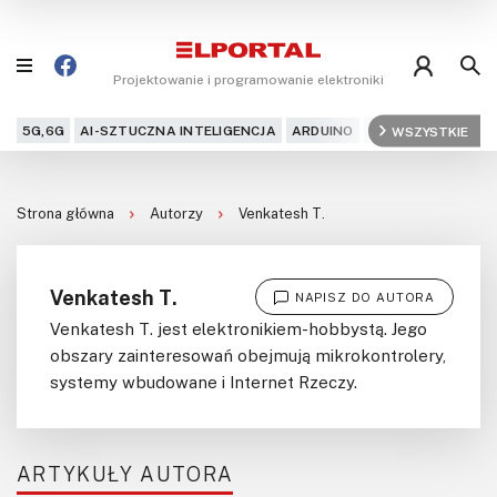
Projektowanie i programowanie elektroniki
5G,6G
AI-SZTUCZNA INTELIGENCJA
ARDUINO
ARM
WSZYSTKIE
AUDIO
AU
Blog
Strona główna
Autorzy
Venkatesh T.
Projekty
Kursy
Venkatesh T.
NAPISZ DO AUTORA
Venkatesh T. jest elektronikiem-hobbystą. Jego
DIY+
obszary zainteresowań obejmują mikrokontrolery,
systemy wbudowane i Internet Rzeczy.
Czytelnia
Dla Ciebie
ARTYKUŁY AUTORA