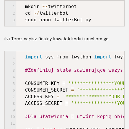
mkdir
~
/
twitterbot
cd
~
/
twitterbot
sudo nano TwitterBot
.
py
(iv) Teraz napisz finalny kawałek kodu i uruchom go:
import
sys
from twython
import
Twyth
#
Zdefiniuj stałe zawierające wszystk
CONSUMER_KEY
=
'***************YOUR 
CONSUMER_SECRET
=
'***************YO
ACCESS_KEY
=
'***************YOUR DA
ACCESS_SECRET
=
'***************YOUR
#
Dla ułatwienia
-
utwórz kopię obiek