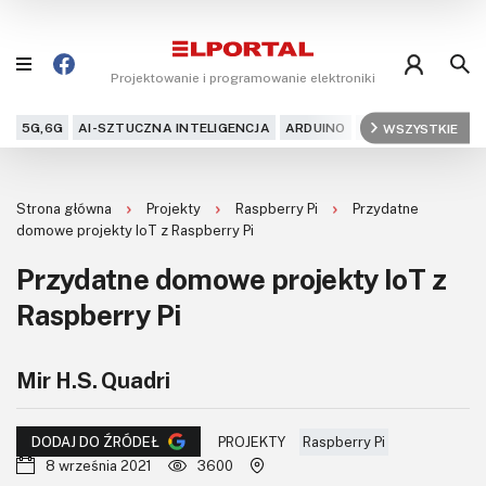
Projektowanie i programowanie elektroniki
5G,6G
AI-SZTUCZNA INTELIGENCJA
ARDUINO
ARM
WSZYSTKIE
AUDIO
AU
Blog
Strona główna
Projekty
Raspberry Pi
Przydatne
Projekty
domowe projekty IoT z Raspberry Pi
Przydatne domowe projekty IoT z
Kursy
Raspberry Pi
DIY+
Mir H.S. Quadri
Czytelnia
Dla Ciebie
PROJEKTY
Raspberry Pi
DODAJ DO ŹRÓDEŁ
8 września 2021
3600