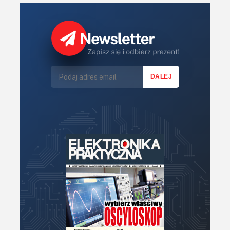
Robotyka
Sterowniki (kontrolery)
Sterowniki silników
Światło
Technika μP, μC, PLD
Termometry i termostaty
Zasilanie/Moc
Zdalne sterowanie
Zegary, timery