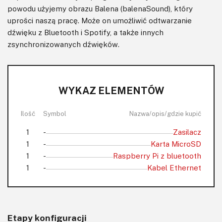
powodu użyjemy obrazu Balena (balenaSound), który
uprości naszą pracę. Może on umożliwić odtwarzanie
dźwięku z Bluetooth i Spotify, a także innych
zsynchronizowanych dźwięków.
WYKAZ ELEMENTÓW
Ilość
Symbol
Nazwa/opis/gdzie kupić
1
-
Zasilacz
1
-
Karta MicroSD
1
-
Raspberry Pi z bluetooth
1
-
Kabel Ethernet
Etapy konfiguracji