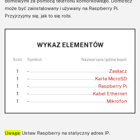
domowymi za pomocą telefonu komórkowego. Domoticz
może być zainstalowany i używany na Raspberry Pi.
Przyjrzyjmy się, jak to się robi.
WYKAZ ELEMENTÓW
Ilość
Symbol
Nazwa/opis/gdzie kupić
1
-
Zasilacz
1
-
Karta MicroSD
1
-
Raspberry Pi
1
-
Kabel Ethernet
1
-
Mikrofon
Uwaga:
Ustaw Raspberry na statyczny adres IP.