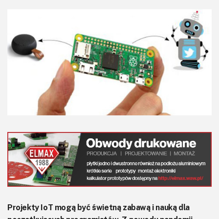
KITy AVT
Kontakt
Newsletter
Magazyny
Archiwum
Do pobrania
Projekty IoT mogą być świetną zabawą i nauką dla