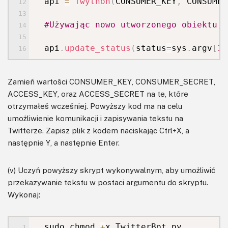
api
=
Twython
(
CONSUMER_KEY
,
CONSUMER
#
Używając nowo utworzonego obiektu
,
w
api
.
update_status
(
status
=
sys
.
argv
[
1
]
Zamień wartości CONSUMER_KEY, CONSUMER_SECRET,
ACCESS_KEY, oraz ACCESS_SECRET na te, które
otrzymałeś wcześniej. Powyższy kod ma na celu
umożliwienie komunikacji i zapisywania tekstu na
Twitterze. Zapisz plik z kodem naciskając Ctrl+X, a
następnie Y, a następnie Enter.
(v) Uczyń powyższy skrypt wykonywalnym, aby umożliwić
przekazywanie tekstu w postaci argumentu do skryptu.
Wykonaj:
sudo chmod
+
x TwitterBot
.
py