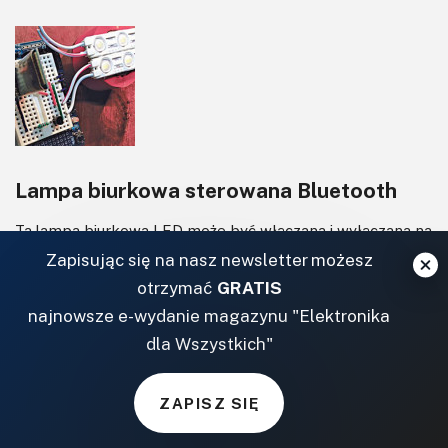
Lampa biurkowa sterowana Bluetooth
Ta lampa biurkowa LED może być włączana i wyłączana na
odległość za pomocą Bluetooth. Możesz nawet regulować
Zapisując się na nasz newsletter możesz
j...
otrzymać
GRATIS
najnowsze e-wydanie magazynu "Elektronika
dla Wszystkich"
ZAPISZ SIĘ