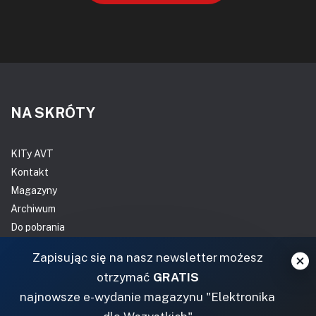
NA SKRÓTY
KITy AVT
Kontakt
Magazyny
Archiwum
Do pobrania
NASZE SERWISY
Zapisując się na nasz newsletter możesz
otrzymać
GRATIS
DOM, OGRÓD I WNĘTRZA
najnowsze e-wydanie magazynu "Elektronika