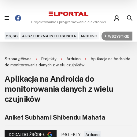
Projektowanie i programowanie elektroniki
5G,6G
AI-SZTUCZNA INTELIGENCJA
ARDUINO
ARM
WSZYSTKIE
AUDIO
AU
Blog
Strona główna
Projekty
Arduino
Aplikacja na Androida
Projekty
do monitorowania danych z wielu czujników
Aplikacja na Androida do
Kursy
monitorowania danych z wielu
DIY+
czujników
Czytelnia
Aniket Subham i Shibendu Mahata
Dla Ciebie
PROJEKTY
Arduino
DODAJ DO ŹRÓDEŁ