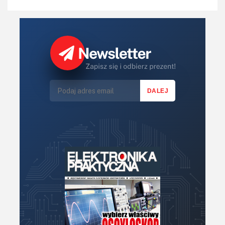
Regulatory mocy, sterowniki
Robotyka
Sterowniki (kontrolery)
Sterowniki silników
Światło
Technika μP, μC, PLD
Termometry i termostaty
Zasilanie/Moc
Zdalne sterowanie
Zegary, timery