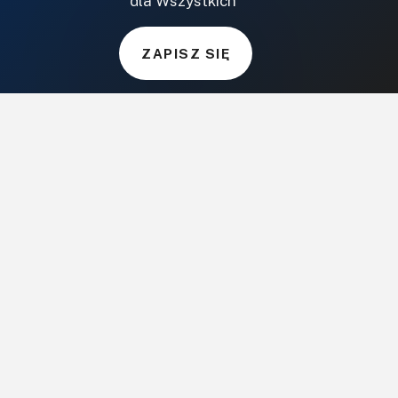
dla Wszystkich"
BudujemyDom.pl
Projekty.BudujemyDom.pl
ZAPISZ SIĘ
CoZaIle.pl
Informator Budownictwa
ZielonyOgródek.pl
CzasNaWnetrze.pl
MUZYKA I DŹWIĘK
Audio.com.pl
MagazynGitarzysta.pl
MagazynPerkusista.pl
EstradaiStudio.pl
ELEKTRONIKA I AUTOMATYKA
ElektronikaB2B.pl
AutomatykaB2B.pl
Elektronika Praktyczna