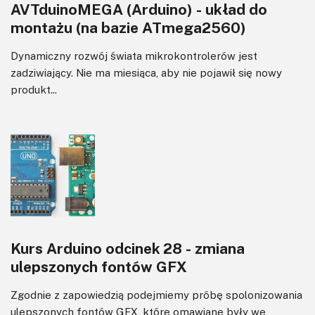
AVTduinoMEGA (Arduino) - układ do
montażu (na bazie ATmega2560)
Dynamiczny rozwój świata mikrokontrolerów jest
zadziwiający. Nie ma miesiąca, aby nie pojawił się nowy
produkt...
Kurs Arduino odcinek 28 - zmiana
ulepszonych fontów GFX
Zgodnie z zapowiedzią podejmiemy próbę spolonizowania
ulepszonych fontów GFX, które omawiane były we