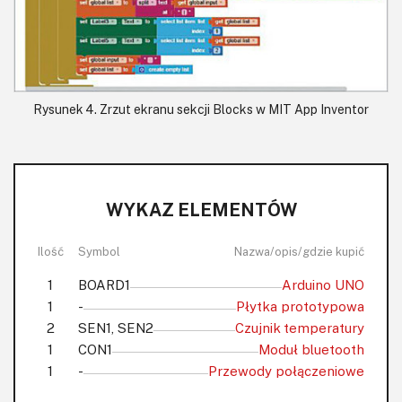
Rysunek 4. Zrzut ekranu sekcji Blocks w MIT App Inventor
WYKAZ ELEMENTÓW
Ilość
Symbol
Nazwa/opis/gdzie kupić
1
BOARD1
Arduino UNO
1
-
Płytka prototypowa
2
SEN1, SEN2
Czujnik temperatury
1
CON1
Moduł bluetooth
1
-
Przewody połączeniowe