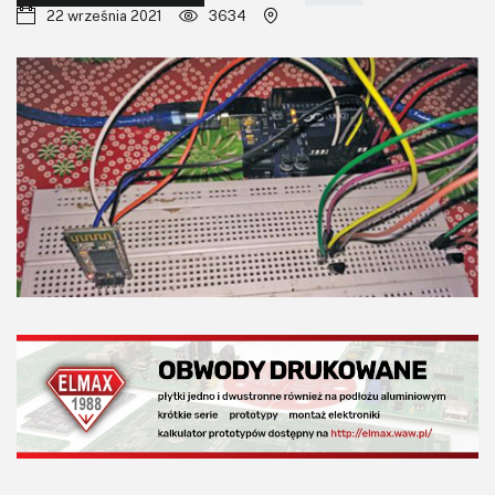
KITy AVT
22 września 2021
3634
Kontakt
Newsletter
Magazyny
Archiwum
Do pobrania