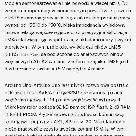
stopień samonagrzewania i nie powoduje więcej niż 0,1°C
wzrostu temperatury w nieruchomym powietrzu z powodu
efektów samonagrzewania. Jego zakres temperatur pracy
wynosi od -55°C do 150°C. Niska impedancja wyjściowa,
liniowa relacja wejście-wyjście oraz precyzyjna kalibracja
LM35 ułatwiają jego współpracę z układami odczytowymi i
sterującymi. W tym projekcie, wyjścia czujników LM35
(SENS1 i SENS2) są podłączone do analogowych pinów
wejściowych A1 i A2 Arduino. Zasilanie czujnika LM35 jest
dostarczane z zasilania +5 V na płytce Arduino.
Arduino Uno. Arduino Uno jest płytką rozwojową opartą o
mikrokontroler AVR ATmega328P z sześcioma pinami
wejść analogowych i 14 pinami wejść/wyjść cyfrowych.
Mikrokontroler posiada 32 kB pamięci ISP flash, 2 kB RAM
i 1 kB EEPROM. Płytka zapewnia możliwość komunikacji
szeregowej poprzez UART, SPI oraz I2C. Mikrokontroler
może pracować z częstotliwością zegara 16 MHz. W tym
projekcie Arduino służy do dwóch celów: (a) przetwarza