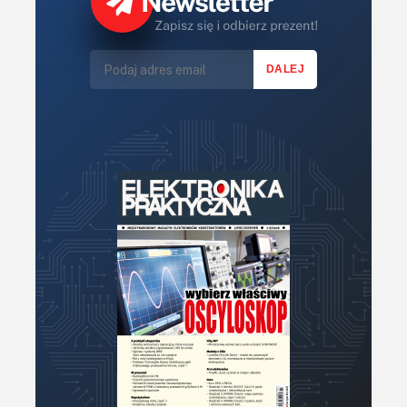
Światło
Technika μP, μC, PLD
Termometry i termostaty
Zasilanie/Moc
Zdalne sterowanie
Zegary, timery