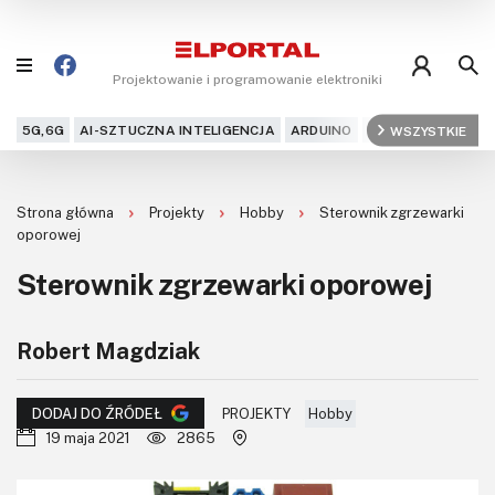
Projektowanie i programowanie elektroniki
5G,6G
AI-SZTUCZNA INTELIGENCJA
ARDUINO
ARM
WSZYSTKIE
AUDIO
AU
Blog
Strona główna
Projekty
Hobby
Sterownik zgrzewarki
Projekty
oporowej
Sterownik zgrzewarki oporowej
Kursy
DIY+
Robert Magdziak
Czytelnia
PROJEKTY
Hobby
DODAJ DO ŹRÓDEŁ
19 maja 2021
2865
Dla Ciebie