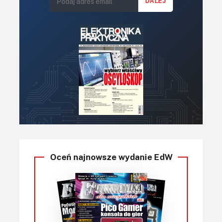
Oceń najnowsze wydanie EdW