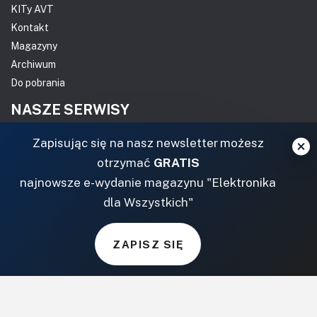
KITy AVT
Kontakt
Magazyny
Archiwum
Do pobrania
NASZE SERWISY
Zapisując się na nasz newsletter możesz
DOM, OGRÓD I WNĘTRZA
otrzymać
GRATIS
BudujemyDom.pl
najnowsze e-wydanie magazynu "Elektronika
Projekty.BudujemyDom.pl
dla Wszystkich"
CoZaIle.pl
Informator Budownictwa
ZAPISZ SIĘ
ZielonyOgródek.pl
CzasNaWnetrze.pl
MUZYKA I DŹWIĘK