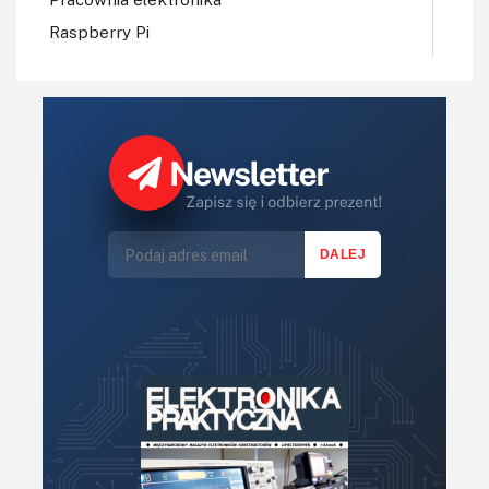
Raspberry Pi
Regulatory mocy, sterowniki
Robotyka
Sterowniki (kontrolery)
Sterowniki silników
Światło
Technika μP, μC, PLD
Termometry i termostaty
Zasilanie/Moc
Zdalne sterowanie
Zegary, timery