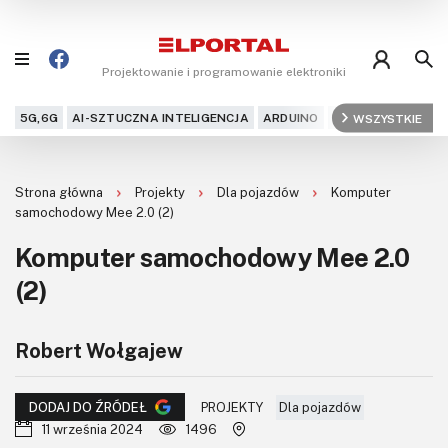
Projektowanie i programowanie elektroniki
5G,6G
AI-SZTUCZNA INTELIGENCJA
ARDUINO
ARM
WSZYSTKIE
AUDIO
AU
Blog
Strona główna
Projekty
Dla pojazdów
Komputer
Projekty
samochodowy Mee 2.0 (2)
Komputer samochodowy Mee 2.0
Kursy
(2)
DIY+
Robert Wołgajew
Czytelnia
Dla Ciebie
PROJEKTY
Dla pojazdów
DODAJ DO ŹRÓDEŁ
11 września 2024
1496