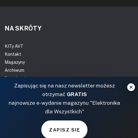
NA SKRÓTY
KITy AVT
Kontakt
Magazyny
Archiwum
Do pobrania
Zapisując się na nasz newsletter możesz
NASZE SERWISY
otrzymać
GRATIS
najnowsze e-wydanie magazynu "Elektronika
DOM, OGRÓD I WNĘTRZA
dla Wszystkich"
BudujemyDom.pl
Projekty.BudujemyDom.pl
ZAPISZ SIĘ
CoZaIle.pl