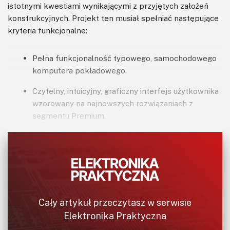
istotnymi kwestiami wynikającymi z przyjętych założeń
konstrukcyjnych. Projekt ten musiał spełniać następujące
kryteria funkcjonalne:
Pełna funkcjonalność typowego, samochodowego
komputera pokładowego.
Czytelny, intuicyjny, graficzny interfejs użytkownika
wzorowany na najnowszych rozwiązaniach z
segmentu Premium.
Możliwość regulacji jasności podświetlenia
wyświetlacza graficznego zgodnie z ustawieniem
jasności podświetlenia zegarów pojazdu.
Jak najmniejsze wymiary zewnętrzne.
Cały artykuł przeczytasz w serwisie
Duża prostota instalacji uzyskana poprzez
zastosowanie pojedynczego złącza
Elektronika Praktyczna
połączeniowego o niewielkiej liczbie wyprowadzeń,