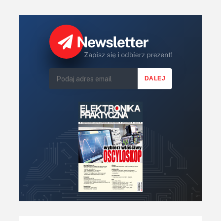
wewnętrznych modułów peryferyjnych. Sam układ jest
taktowany rezonatorem kwarcowym 12,288 MHz, dzięki
czemu jest zapewniona duża dokładność pomiaru czasu,
niezbędna z punktu widzenia zastosowanych
mechanizmów sprzętowo-programowych realizujących
funkcje pomiarowe, a przy tym duża prędkość ładowania
obrazków stanowiących elementy graficznego interfejsu
użytkownika. Oczywiście, lepiej byłoby zastosować
maksymalną, dostępną częstotliwość taktowania
mikrokontrolera tj. 20 MHz, jednak przy napięciu zasilania
3,3 V jest to wartość progowa, dla której deklarowana jest
poprawna praca mikrokontrolera.
W celu realizacji założonej funkcjonalności urządzenia, w
programie obsługi niniejszego sterownika, wykorzystano
dwa sprzętowe układy czasowo-licznikowe znajdujące się
„na pokładzie” mikrokontrolera oraz jedno przerwanie
zewnętrzne.