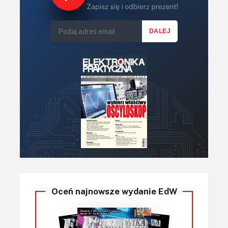
Oceń najnowsze wydanie EdW