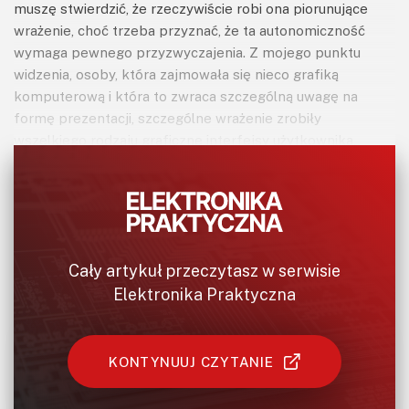
muszę stwierdzić, że rzeczywiście robi ona piorunujące
wrażenie, choć trzeba przyznać, że ta autonomiczność
wymaga pewnego przyzwyczajenia. Z mojego punktu
widzenia, osoby, która zajmowała się nieco grafiką
komputerową i która to zwraca szczególną uwagę na
formę prezentacji, szczególne wrażenie zrobiły
wszelkiego rodzaju graficzne interfejsy użytkownika,
prezentujące w piękny sposób zarówno dane pokładowe,
jak i zawartości multimedialne, włączając w to coraz to
częściej stosowane wirtualne zespoły zegarów w konsoli
centralnej. Niby to nic nowego, bo zwykle nie
pozyskujemy w ten sposób jakiś nowych, interesujących
Cały artykuł przeczytasz w serwisie
nas informacji, jednakże sposób ich „podania” budzi
Elektronika Praktyczna
zachwyt i daje możliwość dowolnej personalizacji. Idąc tym
tropem postanowiłem „zaktualizować” jeden ze swoich
ostatnich projektów, a mianowicie uniwersalny komputer
pokładowy Mee (EP 03/2015), wyposażając go w
KONTYNUUJ CZYTANIE
nowoczesny, piękny interfejs użytkownika zbudowany z
wykorzystaniem kolorowego wyświetlacza TFT.