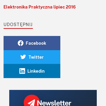
Wbudowany filtr antyodblaskowy, podświetlenie
LED.
Elektronika Praktyczna lipiec 2016
Interfejsy: 8-, 9-, 16- i 18-bitowa szyna danych, RGB,
SPI/I²C (3- i 4-przewodowy), możliwość oddzielenia
UDOSTĘPNIJ
szyny danych od szyny rozkazów dla interfejsu
równoległego.
Możliwość wyposażenia w opcjonalny
Facebook
pojemnościowy lub rezystancyjny panel dotykowy,
Twitter
Taśma podłączeniowa typu ZIF 50 pinów (raster 0,5
mm).
Linkedin
Napięcie zasilające 2,5…3,3 V.
Wyświetlacz RVT28AETNWN00 doskonale spełnia nasze
wymagania, a dodatkowo zastosowany w nim sterownik
ILI9341 ułatwia wykonanie oprogramowania sterującego.