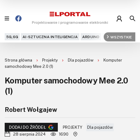
Projektowanie i programowanie elektroniki
5G,6G
AI-SZTUCZNA INTELIGENCJA
ARDUINO
ARM
WSZYSTKIE
AUDIO
AU
Blog
Strona główna
Projekty
Dla pojazdów
Komputer
Projekty
samochodowy Mee 2.0 (1)
Komputer samochodowy Mee 2.0
Kursy
(1)
DIY+
Robert Wołgajew
Czytelnia
Dla Ciebie
PROJEKTY
Dla pojazdów
DODAJ DO ŹRÓDEŁ
28 sierpnia 2024
1690