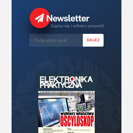
Sterowniki (kontrolery)
Sterowniki silników
Światło
Technika μP, μC, PLD
Termometry i termostaty
Zasilanie/Moc
Zdalne sterowanie
Zegary, timery