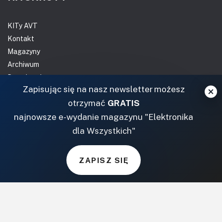
KITy AVT
Kontakt
Magazyny
Archiwum
Do pobrania
Zapisując się na nasz newsletter możesz
NASZE SERWISY
otrzymać
GRATIS
najnowsze e-wydanie magazynu "Elektronika
DOM, OGRÓD I WNĘTRZA
dla Wszystkich"
BudujemyDom.pl
Projekty.BudujemyDom.pl
ZAPISZ SIĘ
CoZaIle.pl
Informator Budownictwa
ZielonyOgródek.pl
CzasNaWnetrze.pl