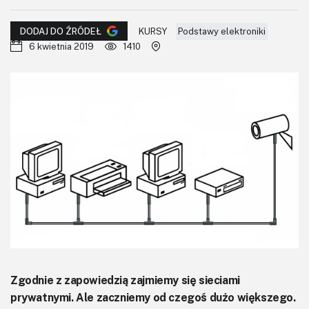
KITy AVT
KURSY
Podstawy elektroniki
DODAJ DO ŹRÓDEŁ
Kontakt
6 kwietnia 2019
1410
Newsletter
Magazyny
Archiwum
Do pobrania
Zgodnie z zapowiedzią zajmiemy się sieciami
prywatnymi. Ale zaczniemy od czegoś dużo większego.