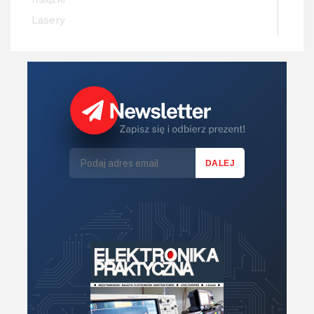
Lasery
LED/LCD/OLED
Mechatronika
Mikrokontrolery (MCV,μC)
Moc
Moduły
Narzędzia
Optoelektronika
PCB/Montaż
Podstawy elektroniki
Podzespoły bierne
Półprzewodniki
Pomiary i testy
Projektowanie