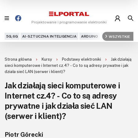
Projektowanie i programowanie elektroniki
5G,6G
AI-SZTUCZNA INTELIGENCJA
ARDUINO
ARM
WSZYSTKIE
AUDIO
AU
Blog
Strona główna
Kursy
Podstawy elektroniki
Jak działają
Projekty
sieci komputerowe i Internet cz.4? - Co to są adresy prywatne i jak
działa sieć LAN (serwer i klient)?
Kursy
Jak działają sieci komputerowe i
Internet cz.4? - Co to są adresy
DIY+
prywatne i jak działa sieć LAN
Czytelnia
(serwer i klient)?
Dla Ciebie
Piotr Górecki