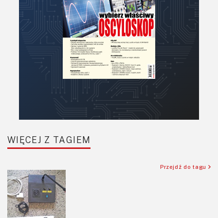
Raspberry Pi
Retro
Komunikacja, RF
Robotyka
SBC-SIP-SoC-CoM
Sensory
Silniki i serwo
Software
Sterowanie
Transformatory
WIĘCEJ Z TAGIEM
Tranzystory
Wyświetlacze
Przejdź do tagu
Wzmacniacze
Zasilanie