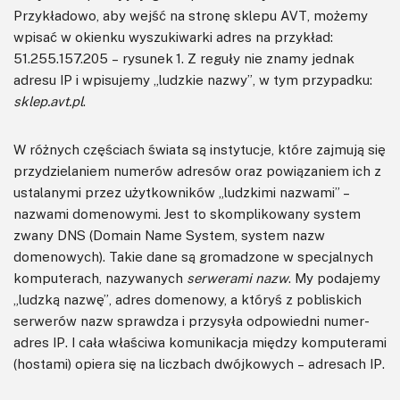
Przykładowo, aby wejść na stronę sklepu AVT, możemy
wpisać w okienku wyszukiwarki adres na przykład:
51.255.157.205 – rysunek 1. Z reguły nie znamy jednak
adresu IP i wpisujemy „ludzkie nazwy”, w tym przypadku:
sklep.avt.pl
.
W różnych częściach świata są instytucje, które zajmują się
przydzielaniem numerów adresów oraz powiązaniem ich z
ustalanymi przez użytkowników „ludzkimi nazwami” –
nazwami domenowymi. Jest to skomplikowany system
zwany DNS (Domain Name System, system nazw
domenowych). Takie dane są gromadzone w specjalnych
komputerach, nazywanych
serwerami nazw
. My podajemy
„ludzką nazwę”, adres domenowy, a któryś z pobliskich
serwerów nazw sprawdza i przysyła odpowiedni numer-
adres IP. I cała właściwa komunikacja między komputerami
(hostami) opiera się na liczbach dwójkowych – adresach IP.